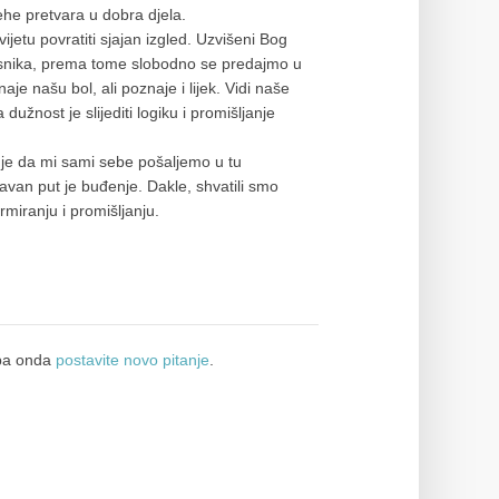
ehe pretvara u dobra djela.
ijetu povratiti sjajan izgled. Uzvišeni Bog
jesnika, prema tome slobodno se predajmo u
je našu bol, ali poznaje i lijek. Vidi naše
dužnost je slijediti logiku i promišljanje
o je da mi sami sebe pošaljemo u tu
avan put je buđenje. Dakle, shvatili smo
rmiranju i promišljanju.
a onda
postavite novo pitanje
.