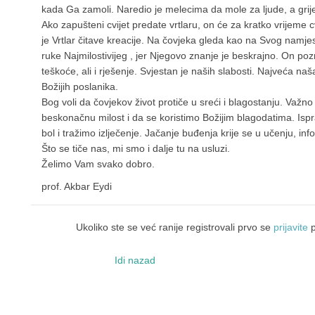
kada Ga zamoli. Naredio je melecima da mole za ljude, a grij
Ako zapušteni cvijet predate vrtlaru, on će za kratko vrijeme cv
je Vrtlar čitave kreacije. Na čovjeka gleda kao na Svog nam
ruke Najmilostivijeg , jer Njegovo znanje je beskrajno. On pozna
teškoće, ali i rješenje. Svjestan je naših slabosti. Najveća naša 
Božijih poslanika.
Bog voli da čovjekov život protiče u sreći i blagostanju. Važn
beskonačnu milost i da se koristimo Božijim blagodatima. Ispr
bol i tražimo izlječenje. Jačanje buđenja krije se u učenju, info
Što se tiče nas, mi smo i dalje tu na usluzi.
Želimo Vam svako dobro.
prof. Akbar Eydi
Ukoliko ste se već ranije registrovali prvo se
prijavite
p
Idi nazad