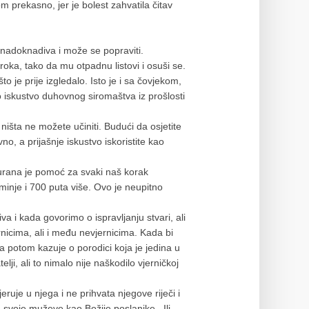
m prekasno, jer je bolest zahvatila čitav
e nadoknadiva i može se popraviti.
zroka, tako da mu otpadnu listovi i osuši se.
o je prije izgledalo. Isto je i sa čovjekom,
ko iskustvo duhovnog siromaštva iz prošlosti
o ništa ne možete učiniti. Budući da osjetite
no, a prijašnje iskustvo iskoristite kao
urana je pomoć za svaki naš korak
inje i 700 puta više. Ovo je neupitno
 i kada govorimo o ispravljanju stvari, ali
nicima, ali i među nevjernicima. Kada bi
 a potom kazuje o porodici koja je jedina u
lji, ali to nimalo nije naškodilo vjerničkoj
ruje u njega i ne prihvata njegove riječi i
svoje muževe kao Božije poslanike . Ili