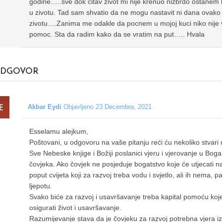
godine…..sve dok citav zivot mi nije krenuo nizbrdo ostanem
u zivotu. Tad sam shvatio da ne mogu nastavit ni dana ovako 
zivotu….Zanima me odakle da pocnem u mojoj kuci niko nije vj
pomoc. Sta da radim kako da se vratim na put….. Hvala
DGOVOR
Akbar Eydi
Objavljeno 23 Decembra, 2021
Esselamu alejkum,
Poštovani, u odgovoru na vaše pitanju reći ću nekoliko stvari u
Sve Nebeske knjige i Božiji poslanici vjeru i vjerovanje u Boga
čovjeka. Ako čovjek ne posjeduje bogatstvo koje će utjecati n
poput cvijeta koji za razvoj treba vodu i svjetlo, ali ih nema, 
ljepotu.
Svako biće za razvoj i usavršavanje treba kapital pomoću kojeg
osigurati život i usavršavanje.
Razumijevanje stava da je čovjeku za razvoj potrebna vjera izu