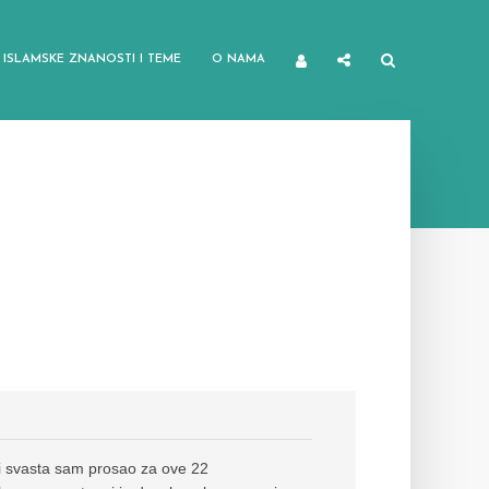
ISLAMSKE ZNANOSTI I TEME
O NAMA
i svasta sam prosao za ove 22