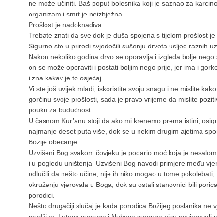
ne može učiniti. Baš poput bolesnika koji je saznao za karcino
organizam i smrt je neizbježna.
Prošlost je nadoknadiva
Trebate znati da sve dok je duša spojena s tijelom prošlost j
Sigurno ste u prirodi svjedočili sušenju drveta usljed raznih u
Nakon nekoliko godina drvo se oporavlja i izgleda bolje nego št
on se može oporaviti i postati boljim nego prije, jer ima i gor
i zna kakav je to osjećaj.
Vi ste još uvijek mladi, iskoristite svoju snagu i ne mislite kak
gorčinu svoje prošlosti, sada je pravo vrijeme da mislite pozitiv
pouku za budućnost.
U časnom Kur’anu stoji da ako mi krenemo prema istini, osig
najmanje deset puta više, dok se u nekim drugim ajetima spom
Božije obećanje.
Uzvišeni Bog svakom čovjeku je podario moć koja je nesalomiva
i u pogledu uništenja. Uzvišeni Bog navodi primjere među vjer
odlučili da nešto učine, nije ih niko mogao u tome pokolebati,
okruženju vjerovala u Boga, dok su ostali stanovnici bili poricate
porodici.
Nešto drugačiji slučaj je kada porodica Božijeg poslanika ne vje
mudžize. Lutova supruga i Nuhova supruga nisu povjerovali u 