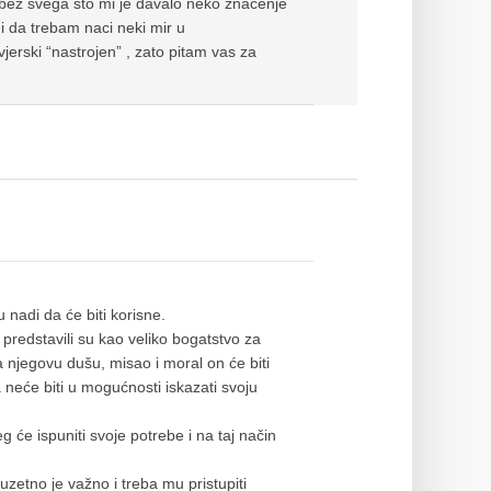
 bez svega sto mi je davalo neko znacenje
i da trebam naci neki mir u
erski “nastrojen” , zato pitam vas za
 nadi da će biti korisne.
 predstavili su kao veliko bogatstvo za
a njegovu dušu, misao i moral on će biti
pa neće biti u mogućnosti iskazati svoju
 će ispuniti svoje potrebe i na taj način
zetno je važno i treba mu pristupiti