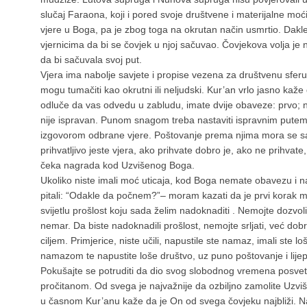
slučaj Faraona, koji i pored svoje društvene i materijalne moć
vjere u Boga, pa je zbog toga na okrutan način usmrtio. Dakle
vjernicima da bi se čovjek u njoj sačuvao. Čovjekova volja je ne
da bi sačuvala svoj put.
Vjera ima nabolje savjete i propise vezena za društvenu sferu. 
mogu tumačiti kao okrutni ili neljudski. Kur’an vrlo jasno kaže 
odluče da vas odvedu u zabludu, imate dvije obaveze: prvo; ne
nije ispravan. Punom snagom treba nastaviti ispravnim putem.
izgovorom odbrane vjere. Poštovanje prema njima mora se sač
prihvatljivo jeste vjera, ako prihvate dobro je, ako ne prihvate
čeka nagrada kod Uzvišenog Boga.
Ukoliko niste imali moć uticaja, kod Boga nemate obavezu i na
pitali: “Odakle da počnem?”– moram kazati da je prvi korak
svijetlu prošlost koju sada želim nadoknaditi . Nemojte dozv
nemar. Da biste nadoknadili prošlost, nemojte srljati, već dob
ciljem. Primjerice, niste učili, napustile ste namaz, imali ste loš
namazom te napustite loše društvo, uz puno poštovanje i li
Pokušajte se potruditi da dio svog slobodnog vremena posvetit
pročitanom. Od svega je najvažnije da ozbiljno zamolite Uz
u časnom Kur’anu kaže da je On od svega čovjeku najbliži. Naj