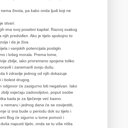
g nema života, pa kako onda ljudi koji ne
je stvari:
 njih ima svoj posebni kapital. Razvoj svakog
 njih predviđen. Ako je tijelo spokojno to
ija i da je živa.
jela i vanjskih potencijala postiglo
ivno i lošeg morala. Prema tome,
vije zbilje, iako privremeno spojene toliko
oravili i zanemarili svoju dušu.
 da li zdravlje jednog od njih dokazuje
i i bolest drugog.
om odgovor će zasigurno biti negativan. Iako
zbilji osjećaju zadovoljstvo, poput osobe
tka kada je za liječenje već kasno.
u nemaru i jednog dana će se osvijestiti,
nje iz sna bude u periodu dok su tijelo i
eni Bog će sigurno u tome pomoći i
 duša napusti tijelo, onda se tu više ništa