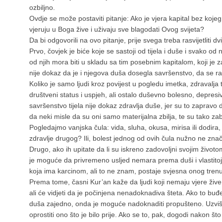
ozbiljno.
Ovdje se može postaviti pitanje: Ako je vjera kapital bez koje
vjeruju u Boga žive i uživaju sve blagodati Ovog svijeta?
Da bi odgovorili na ovo pitanje, prije svega treba rasvijetliti dvi
Prvo, čovjek je biće koje se sastoji od tijela i duše i svako od
od njih mora biti u skladu sa tim posebnim kapitalom, koji je za
nije dokaz da je i njegova duša dosegla savršenstvo, da se razv
Koliko je samo ljudi kroz povijest u pogledu imetka, zdravalja ti
društveni status i uspjeh, ali ostalo duševno bolesno, depres
savršenstvo tijela nije dokaz zdravlja duše, jer su to zapravo d
da neki misle da su oni samo materijalna zbilja, te su tako zab
Pogledajmo vanjska čula: vida, sluha, okusa, mirisa ili dodira,
zdravlje drugog? Ili, bolest jednog od ovih čula nužno ne znač
Drugo, ako ih upitate da li su iskreno zadovoljni svojim život
je moguće da privremeno usljed nemara prema duši i vlastitoj 
koja ima karcinom, ali to ne znam, postaje svjesna onog trenu
Prema tome, časni Kur’an kaže da ljudi koji nemaju vjere žive 
ali će vidjeti da je počinjena nenadoknadiva šteta. Ako to buđe
duša zajedno, onda je moguće nadoknaditi propušteno. Uzviš
oprostiti ono što je bilo prije. Ako se to, pak, dogodi nakon što