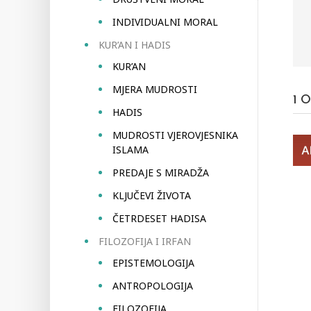
INDIVIDUALNI MORAL
KUR’AN I HADIS
KUR’AN
MJERA MUDROSTI
1
O
HADIS
MUDROSTI VJEROVJESNIKA
ISLAMA
PREDAJE S MIRADŽA
KLJUČEVI ŽIVOTA
ČETRDESET HADISA
FILOZOFIJA I IRFAN
EPISTEMOLOGIJA
ANTROPOLOGIJA
FILOZOFIJA