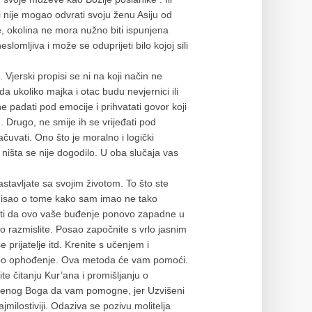
i nije mogao odvrati svoju ženu Asiju od
, okolina ne mora nužno biti ispunjena
slomljiva i može se oduprijeti bilo kojoj sili
Vjerski propisi se ni na koji način ne
da ukoliko majka i otac budu nevjernici ili
 padati pod emocije i prihvatati govor koji
 Drugo, ne smije ih se vrijeđati pod
uvati. Ono što je moralno i logički
, ništa se nije dogodilo. U oba slučaja vas
stavljate sa svojim životom. To što ste
 misao o tome kako sam imao ne tako
oliti da ovo vaše buđenje ponovo zapadne u
ro razmislite. Posao započnite s vrlo jasnim
e prijatelje itd. Krenite s učenjem i
jepo ophođenje. Ova metoda će vam pomoći.
e čitanju Kur’ana i promišljanju o
višenog Boga da vam pomogne, jer Uzvišeni
milostiviji. Odaziva se pozivu molitelja