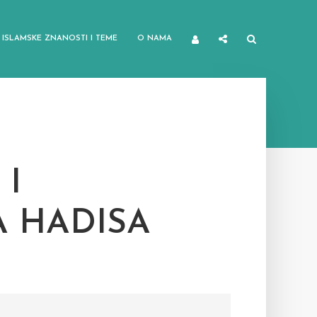
ISLAMSKE ZNANOSTI I TEME
O NAMA
 I
A HADISA