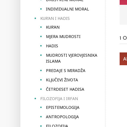
INDIVIDUALNI MORAL
KUR’AN I HADIS
KUR’AN
MJERA MUDROSTI
1
O
HADIS
MUDROSTI VJEROVJESNIKA
ISLAMA
PREDAJE S MIRADŽA
KLJUČEVI ŽIVOTA
ČETRDESET HADISA
FILOZOFIJA I IRFAN
EPISTEMOLOGIJA
ANTROPOLOGIJA
FILOZOFIJA