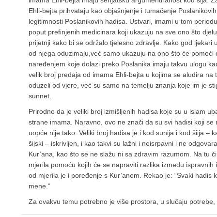
imama Ehli-bejta imaju šerijatsku argumentiranost kod šija. Z
Ehli-bejta prihvataju kao objašnjenje i tumačenje Poslanikovih 
legitimnosti Poslanikovih hadisa. Ustvari, imami u tom period
poput prefinjenih medicinara koji ukazuju na sve ono što djeluj
prijetnji kako bi se održalo tjelesno zdravlje. Kako god ljekari u
od njega oduzimaju,već samo ukazuju na ono što će pomoći 
naređenjem koje dolazi preko Poslanika imaju takvu ulogu kada
velik broj predaja od imama Ehli-bejta u kojima se aludira na to
oduzeli od vjere, već su samo na temelju znanja koje im je sti
sunnet.
Prirodno da je veliki broj izmišljenih hadisa koje su u islam u
strane imama. Naravno, ovo ne znači da su svi hadisi koji se 
uopće nije tako. Veliki broj hadisa je i kod sunija i kod šiija – k
šijski – iskrivljen, i kao takvi su lažni i neisrpavni i ne odgova
Kur’ana, kao što se ne slažu ni sa zdravim razumom. Na tu či
mjerila pomoću kojih će se napraviti razlika između ispravnih
od mjerila je i poređenje s Kur’anom. Rekao je: “Svaki hadis k
mene.”
Za ovakvu temu potrebno je više prostora, u slučaju potrebe,