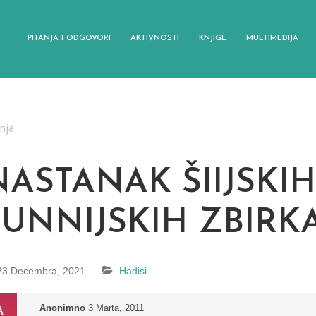
PITANJA I ODGOVORI
AKTIVNOSTI
KNJIGE
MULTIMEDIJA
anja
NASTANAK ŠIIJSKIH
SUNNIJSKIH ZBIRK
23 Decembra, 2021
Hadisi
Anonimno
3 Marta, 2011