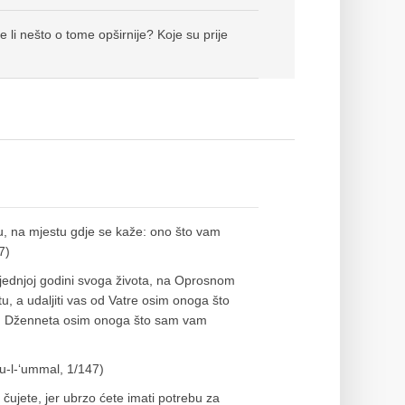
 li nešto o tome opširnije? Koje su prije
u, na mjestu gdje se kaže: ono što vam
7)
ljednjoj godini svoga života, na Oprosnom
tu, a udaljiti vas od Vatre osim onoga što
a od Dženneta osim onoga što sam vam
zu-l-‘ummal, 1/147)
ujete, jer ubrzo ćete imati potrebu za