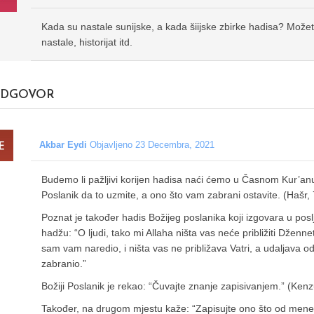
Kada su nastale sunijske, a kada šiijske zbirke hadisa? Možete
nastale, historijat itd.
DGOVOR
Akbar Eydi
Objavljeno 23 Decembra, 2021
Budemo li pažljivi korijen hadisa naći ćemo u Časnom Kur’an
Poslanik da to uzmite, a ono što vam zabrani ostavite. (Hašr, 
Poznat je također hadis Božijeg poslanika koji izgovara u pos
hadžu: “O ljudi, tako mi Allaha ništa vas neće približiti Dženne
sam vam naredio, i ništa vas ne približava Vatri, a udaljav
zabranio.”
Božiji Poslanik je rekao: “Čuvajte znanje zapisivanjem.” (Ken
Također, na drugom mjestu kaže: “Zapisujte ono što od mene č