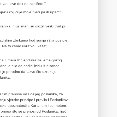
uvati, sve dok ne zapišete.”
eku koji čuje moje riječi pa ih upamti i
anika, muslimani su uložili veliki trud pri
hadiskim zbirkama kod sunija i šija postoje
a. Na to ćemo ukratko ukazati.
ena Omera Ibn Abdulaziza, emevijskog
dno je bilo da hadisi iziđu iz pisanog
m je prirodno da takvo što uzrokuje
lanika.
 s tim prenose od Božijeg poslanika, za
nju vjerske principe i pravila i Poslanikov
binske upoznatosti s Kur’anom i sunnetom,
 onoga što se prenosi od Poslanika, riječi