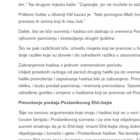
tim.” Na drugom mjestu kaže: “Zapisujte, jer ne možete to sač
Prilikom hutbe u džamiji Hiif kazao je: “Nek pomogne Allah čovj
prenese ih onima koji ih nisu čuli.”
Dakle, što se tiče sunneta i hadisa oni datiraju iz vremena Posl
njihovom pamćenju i dostavljanju drugim ljudima.
Što se pak različitosti tiče, između rivajeta koji se prenose u 
dvije razlike koje su dovele i do određenih razlika u stavovim
Zabranjenost hadisa u jednom vremenskom periodu
Usljed posebnih razloga od period drugog halife pa do vrem
halife prenošenje i zapisivanje hadisa bilo je zabranjeno. Priro
oblika, i budu predati pamćenju i memoriji prenosilaca. Sasvi
određene greške i izmjene u hadisima koji se prenose od Pos
Prenošenje predaja Poslanikovog Ehli-bejta
Šiije na osnovu argumenata koje imaju i hadisa koji se u vezi
čuvare šerijata i Poslanikovog sunneta i za one koji objašnjava
sunnet smatraju da je to Ehli-bejt. Imami Ehli-bejta zbog du
objašnjavaju i tumače i ajete i Poslanikove hadise. Na temelju