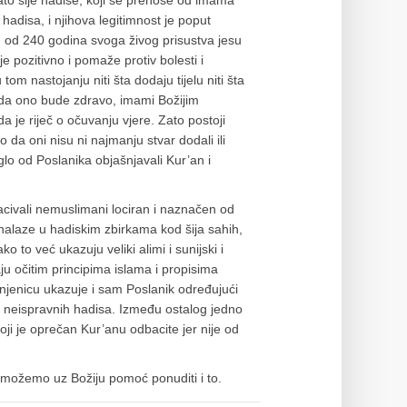
ato šije hadise, koji se prenose od imama
hadisa, i njihova legitimnost je poput
u od 240 godina svoga živog prisustva jesu
e pozitivno i pomaže protiv bolesti i
 tom nastojanju niti šta dodaju tijelu niti šta
da ono bude zdravo, imami Božijim
 je riječ o očuvanju vjere. Zato postoji
 da oni nisu ni najmanju stvar dodali ili
glo od Poslanika objašnjavali Kur’an i
bacivali nemuslimani lociran i naznačen od
nalaze u hadiskim zbirkama kod šija sahih,
ako to već ukazuju veliki alimi i sunijski i
raju očitim principima islama i propisima
njenicu ukazuje i sam Poslanik određujući
 i neispravnih hadisa. Između ostalog jedno
oji je oprečan Kur’anu odbacite jer nije od
 možemo uz Božiju pomoć ponuditi i to.