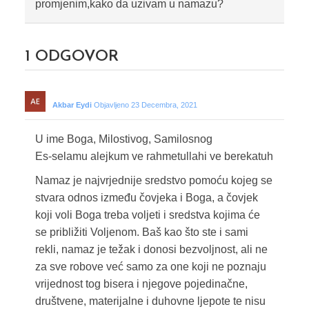
promjenim,kako da uzivam u namazu?
1
ODGOVOR
Akbar Eydi
Objavljeno 23 Decembra, 2021
U ime Boga, Milostivog, Samilosnog
Es-selamu alejkum ve rahmetullahi ve berekatuh
Namaz je najvrjednije sredstvo pomoću kojeg se
stvara odnos između čovjeka i Boga, a čovjek
koji voli Boga treba voljeti i sredstva kojima će
se približiti Voljenom. Baš kao što ste i sami
rekli, namaz je težak i donosi bezvoljnost, ali ne
za sve robove već samo za one koji ne poznaju
vrijednost tog bisera i njegove pojedinačne,
društvene, materijalne i duhovne ljepote te nisu