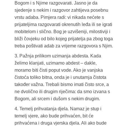
Bogom i s Njime razgovarati. Jasno je da
sjedenje s nekim i razgovor zahtijeva posebnu
vrstu adaba. Pimjera radi: vi nikada nećete s
prijateljima razgovarati okrenutih leđa ili se igrati
mobitelom i slično. Bog je uzvišeniji, milostiviji i
bliži čovjeku od bilo kojeg prijatelja pa zbog toga
treba poštivati adab za vrijeme razgovora s Njim.
3. Pažnja prilikom uzimanja abdesta. Kada
želimo klanjati, uzimamo abdest – dakle,
moramo biti čisti poput vode. Ako je vanjska
čistoća toliko bitna, onda je i unutarnja čistota
također važna. Trebali bismo imati čisto srce, a
ne dvolično ili drugim riječima: da smo izvana s
Bogom, ali srcem i dušom s nekim drugim.
4. Temelj prihvatanja djela. Namaz je stup i
temelj vjere, ako bude prihvaćen, bit će
prihvaćena i druga vjerska djela. Ali ako bude