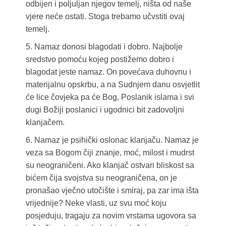
odbijen i poljuljan njegov temelj, ništa od naše
vjere neće ostati. Stoga trebamo učvstiti ovaj
temelj.
5. Namaz donosi blagodati i dobro. Najbolje
sredstvo pomoću kojeg postižemo dobro i
blagodat jeste namaz. On povećava duhovnu i
materijalnu opskrbu, a na Sudnjem danu osvjetlit
će lice čovjeka pa će Bog, Poslanik islama i svi
dugi Božiji poslanici i ugodnici bit zadovoljni
klanjačem.
6. Namaz je psihički oslonac klanjaču. Namaz je
veza sa Bogom čiji znanje, moć, milost i mudrst
su neograničeni. Ako klanjač ostvari bliskost sa
bićem čija svojstva su neograničena, on je
pronašao vječno utočište i smiraj, pa zar ima išta
vrijednije? Neke vlasti, uz svu moć koju
posjeduju, tragaju za novim vrstama ugovora sa