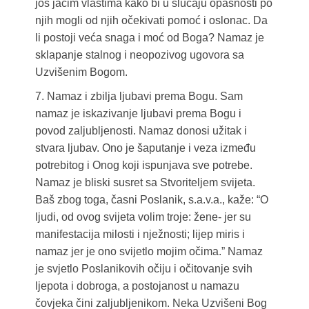
još jačim vlastima kako bi u slučaju opasnosti po
njih mogli od njih očekivati pomoć i oslonac. Da
li postoji veća snaga i moć od Boga? Namaz je
sklapanje stalnog i neopozivog ugovora sa
Uzvišenim Bogom.
7. Namaz i zbilja ljubavi prema Bogu. Sam
namaz je iskazivanje ljubavi prema Bogu i
povod zaljubljenosti. Namaz donosi užitak i
stvara ljubav. Ono je šaputanje i veza između
potrebitog i Onog koji ispunjava sve potrebe.
Namaz je bliski susret sa Stvoriteljem svijeta.
Baš zbog toga, časni Poslanik, s.a.v.a., kaže: “O
ljudi, od ovog svijeta volim troje: žene- jer su
manifestacija milosti i nježnosti; lijep miris i
namaz jer je ono svijetlo mojim očima.” Namaz
je svjetlo Poslanikovih očiju i očitovanje svih
ljepota i dobroga, a postojanost u namazu
čovjeka čini zaljubljenikom. Neka Uzvišeni Bog