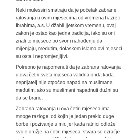
Neki mufessiri smatraju da je početak zabrane
ratovanja u ovim mjesecima od vremena hazreti
Ibrahima, a.s. U džahilijjetskom vremenu, ovaj
zakon je ostao kao jedna tradicija, iako su oni
znali te mjesece po svom nahođenju da
mijenjaju, međutim, dolaskom islama ovi mjeseci
su ostali nepromjenjljivi.
Potrebno je napomenuti da je zabrana ratovanja
u ova četiri sveta mjeseca validna onda kada
neprijatelj nije otpočeo napad na muslimane,
međutim, ako su muslimani napadnuti dužni su
da se brane.
Zabrana ratovanja u ova četiri mjeseca ima
mnoge razloge; od kojih je jedan prekid duge
borbe i pozivanje u mir, jer kada ratnici odlože
svoje oružje na četiri mjeseca, stvara se ozračje