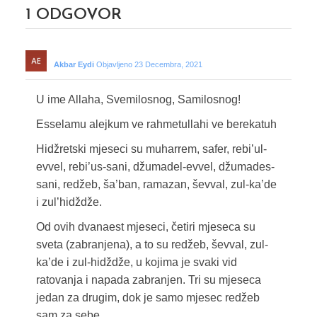
1
ODGOVOR
Akbar Eydi
Objavljeno 23 Decembra, 2021
U ime Allaha, Svemilosnog, Samilosnog!
Esselamu alejkum ve rahmetullahi ve berekatuh
Hidžretski mjeseci su muharrem, safer, rebi’ul-
evvel, rebi’us-sani, džumadel-evvel, džumades-
sani, redžeb, ša’ban, ramazan, ševval, zul-ka’de
i zul’hidždže.
Od ovih dvanaest mjeseci, četiri mjeseca su
sveta (zabranjena), a to su redžeb, ševval, zul-
ka’de i zul-hidždže, u kojima je svaki vid
ratovanja i napada zabranjen. Tri su mjeseca
jedan za drugim, dok je samo mjesec redžeb
sam za sebe.