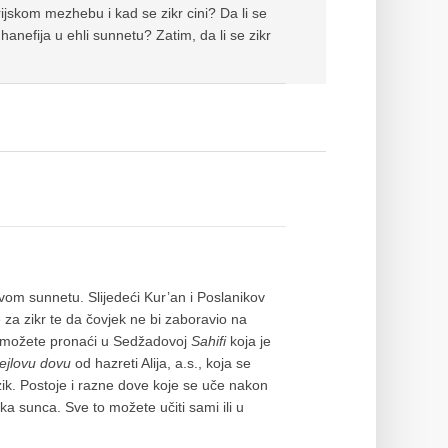
rijskom mezhebu i kad se zikr cini? Da li se
hanefija u ehli sunnetu? Zatim, da li se zikr
ovom sunnetu. Slijedeći Kur’an i Poslanikov
e za zikr te da čovjek ne bi zaboravio na
jih možete pronaći u Sedžadovoj
Sahifi
koja je
jlovu dovu
od hazreti Alija, a.s., koja se
ik. Postoje i razne dove koje se uče nakon
ka sunca. Sve to možete učiti sami ili u