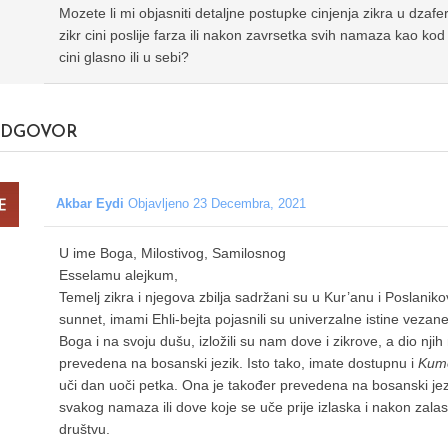
Mozete li mi objasniti detaljne postupke cinjenja zikra u dzafe
zikr cini poslije farza ili nakon zavrsetka svih namaza kao kod 
cini glasno ili u sebi?
DGOVOR
Akbar Eydi
Objavljeno 23 Decembra, 2021
U ime Boga, Milostivog, Samilosnog
Esselamu alejkum,
Temelj zikra i njegova zbilja sadržani su u Kur’anu i Poslanik
sunnet, imami Ehli-bejta pojasnili su univerzalne istine vezan
Boga i na svoju dušu, izložili su nam dove i zikrove, a dio n
prevedena na bosanski jezik. Isto tako, imate dostupnu i
Kume
uči dan uoči petka. Ona je također prevedena na bosanski jez
svakog namaza ili dove koje se uče prije izlaska i nakon zalas
društvu.