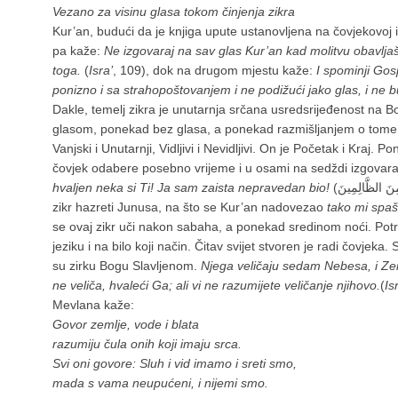
Vezano za visinu glasa tokom činjenja zikra
Kur’an, budući da je knjiga upute ustanovljena na čovjekovoj 
pa kaže:
Ne izgovaraj na sav glas Kur’an kad molitvu obavljaš,
toga.
(
Isra’
, 109), dok na drugom mjestu kaže:
I spominji Gos
ponizno i sa strahopoštovanjem i ne podižući jako glas, i ne b
Dakle, temelj zikra je unutarnja srčana usredsrijeđenost na 
glasom, ponekad bez glasa, a ponekad razmišljanjem o tome 
Vanjski i Unutarnji, Vidljivi i Nevidljivi. On je Početak i Kraj.
čovjek odabere posebno vrijeme i u osami na sedždi izgovara 
hvaljen neka si Ti! Ja sam zaista nepravedan bio!
(لَا إِلَهَ إِلَّا أَنْتَ سُبْحَانَكَ إِنِّي كُنْتُ مِنَ الظَّالِمِينَ), poznat kao
zikr hazreti Junusa, na što se Kur’an nadovezao
tako mi spaš
se ovaj zikr uči nakon sabaha, a ponekad sredinom noći. Pot
jeziku i na bilo koji način. Čitav svijet stvoren je radi čovjeka. 
su zirku Bogu Slavljenom.
Njega veličaju sedam Nebesa, i Zemlj
ne veliča, hvaleći Ga; ali vi ne razumijete veličanje njihovo.
(
Is
Mevlana kaže:
Govor zemlje, vode i blata
razumiju čula onih koji imaju srca.
Svi oni govore: Sluh i vid imamo i sreti smo,
mada s vama neupućeni, i nijemi smo.