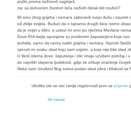
pošto prema neživosti naginješ,
zar sa duhovnim životom bića neživih blizak biti možeš?
Mi smo zbog grijeha i nemara zaboravili svoju dušu i zauzeti
od zbilje svijeta. Budući da o tajnama drugih bića nismo obavi
da je svijet u tišini, a ustavi mi smo po riječima Mevlane
nema
Dove Ehli-bejta ispunjene su predivnim šaputanjima koja nas 
tevhida, samo da nema naših grijeha i nemara. Hazreti Sedža
oprosti mi svaku slast koju sam osjetio, a koja nije bila slast z
U školi islama dove, šaputanja i zikr imaju uzvišeni položaj i 
do najviših stepena ljudskosti, gdje se očituje značenje čovje
Neka nam Uzvišeni Bog svima podari slast zikra i bliskost sa
Ukoliko ste se već ranije registrovali prvo se
prijavite
p
Idi nazad