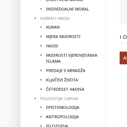
INDIVIDUALNI MORAL
KUR’AN I HADIS
KUR’AN
MJERA MUDROSTI
1
O
HADIS
MUDROSTI VJEROVJESNIKA
ISLAMA
PREDAJE S MIRADŽA
KLJUČEVI ŽIVOTA
ČETRDESET HADISA
FILOZOFIJA I IRFAN
EPISTEMOLOGIJA
ANTROPOLOGIJA
FILOZOFIJA