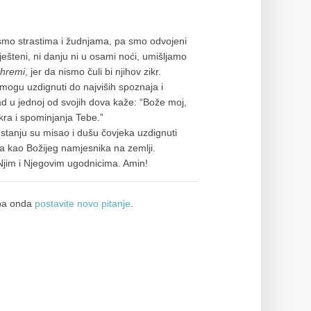
 smo strastima i žudnjama, pa smo odvojeni
ješteni, ni danju ni u osami noći, umišljamo
hremi
, jer da nismo čuli bi njihov zikr.
mogu uzdignuti do najviših spoznaja i
d u jednoj od svojih dova kaže: “Bože moj,
ikra i spominjanja Tebe.”
u stanju su misao i dušu čovjeka uzdignuti
ka kao Božijeg namjesnika na zemlji.
 Njim i Njegovim ugodnicima. Amin!
a onda
postavite novo pitanje
.