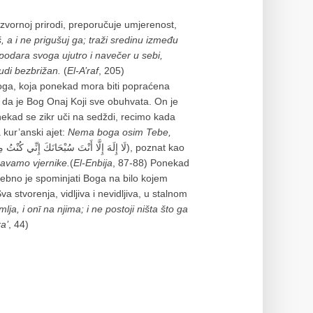
izvornoj prirodi, preporučuje umjerenost,
 a i ne prigušuj ga; traži sredinu između
podara svoga ujutro i navečer u sebi,
udi bezbrižan.
(
El-A’raf
, 205)
Boga, koja ponekad mora biti popraćena
da je Bog Onaj Koji sve obuhvata. On je
 Ponekad se zikr uči na sedždi, recimo kada
kur’anski ajet:
Nema boga osim Tebe,
avamo vjernike.
(
El-Enbija
, 87-88) Ponekad
rebno je spominjati Boga na bilo kojem
Sva stvorenja, vidljiva i nevidljiva, u stalnom
a, i onī na njima; i ne postoji ništa što ga
ra’
, 44)