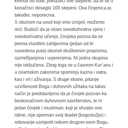
krenuti od nule, prelazeći sve stepene, da bi se u
konačnici doseglo 100 stepeni. Ova činjenica je,
također, neporeciva.
S obzirom na uvod koji smo iznijeli, možemo
reći: Budući da je islam sveobuhvatna vjera i
sveobuhvatno učenje, čovjeka poziva da se
prema vlastitim zahtjevima (jedan od tri
navedena puta) okoristi društvenim propisima,
razmišljanjima i uvjerenjima. Ni jedna skupina
nije isključena. Zbog toga se u časnom Kur’anu i
u islamskim zakonima spominju kazna i vatra,
kao i vrt i uživanja. S druge strane, pitanje
uzvišenosti Boga i duhovnih užitaka na takav
način je predstavljeno da je čovjek pozvan ka
beskonačnom duhovnom savršenstvu, te ni
jedan čovjek i musliman, koji je shvatio ove
istine, nije spreman svoj ibadet (bogoslužje) i
robovanje usmjeriti nekom drugom osim Bogu,