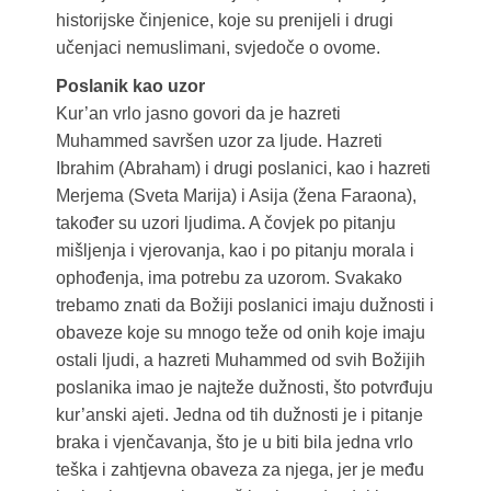
historijske činjenice, koje su prenijeli i drugi
učenjaci nemuslimani, svjedoče o ovome.
Poslanik kao uzor
Kur’an vrlo jasno govori da je hazreti
Muhammed savršen uzor za ljude. Hazreti
Ibrahim (Abraham) i drugi poslanici, kao i hazreti
Merjema (Sveta Marija) i Asija (žena Faraona),
također su uzori ljudima. A čovjek po pitanju
mišljenja i vjerovanja, kao i po pitanju morala i
ophođenja, ima potrebu za uzorom. Svakako
trebamo znati da Božiji poslanici imaju dužnosti i
obaveze koje su mnogo teže od onih koje imaju
ostali ljudi, a hazreti Muhammed od svih Božijih
poslanika imao je najteže dužnosti, što potvrđuju
kur’anski ajeti. Jedna od tih dužnosti je i pitanje
braka i vjenčavanja, što je u biti bila jedna vrlo
teška i zahtjevna obaveza za njega, jer je među