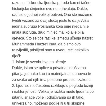
razum, ni iskonska ljudska priroda kao ni tačne
historijske činjenice ovo ne prihvataju. Dakle,
radi se o jednoj velikoj potvori. Ono što možemo
tvrditi vezano za ovaj slučaj jeste to da je Aiša
jedina supruga Poslanika koja prije njega nije
imala supruga, drugim riječima, koja je bila
djevica. Što se tiče razlike između učenja hazreti
Muhammeda i hazreti Isaa, da bismo ovo
rasvijetlili, prisiljeni smo u uvodu reći nekoliko
riječi:
1. Islam je sveobuhvatno učenje
Dakle, islam se upliće u privatna i društvena
pitanja jednako kao i u materijalna i duhovna te
za svako od njih ima posebne propise i zakone.
2. Ljudi se međusobno razlikuju u pogledu težnji
i naklonjenosti. Velika je razlika među ljudima po
pitanju snage volje i odlučivanja pa ih tako,
univerzalno, možemo podijeliti u tri skupine: