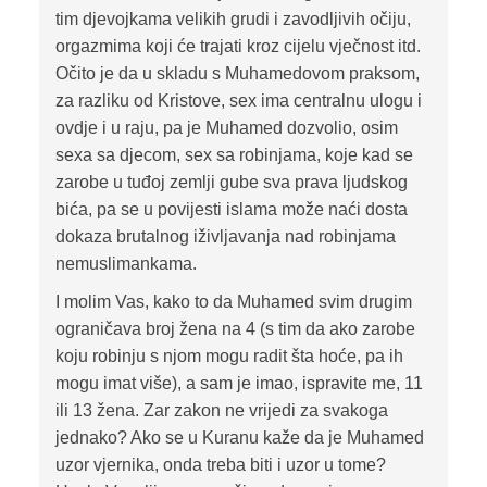
tim djevojkama velikih grudi i zavodljivih očiju,
orgazmima koji će trajati kroz cijelu vječnost itd.
Očito je da u skladu s Muhamedovom praksom,
za razliku od Kristove, sex ima centralnu ulogu i
ovdje i u raju, pa je Muhamed dozvolio, osim
sexa sa djecom, sex sa robinjama, koje kad se
zarobe u tuđoj zemlji gube sva prava ljudskog
bića, pa se u povijesti islama može naći dosta
dokaza brutalnog iživljavanja nad robinjama
nemuslimankama.
I molim Vas, kako to da Muhamed svim drugim
ograničava broj žena na 4 (s tim da ako zarobe
koju robinju s njom mogu radit šta hoće, pa ih
mogu imat više), a sam je imao, ispravite me, 11
ili 13 žena. Zar zakon ne vrijedi za svakoga
jednako? Ako se u Kuranu kaže da je Muhamed
uzor vjernika, onda treba biti i uzor u tome?