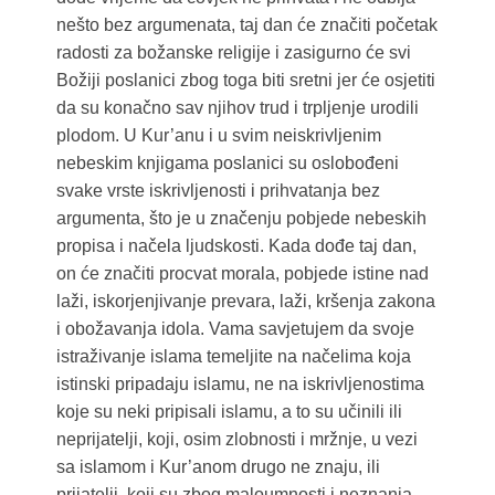
nešto bez argumenata, taj dan će značiti početak
radosti za božanske religije i zasigurno će svi
Božiji poslanici zbog toga biti sretni jer će osjetiti
da su konačno sav njihov trud i trpljenje urodili
plodom. U Kur’anu i u svim neiskrivljenim
nebeskim knjigama poslanici su oslobođeni
svake vrste iskrivljenosti i prihvatanja bez
argumenta, što je u značenju pobjede nebeskih
propisa i načela ljudskosti. Kada dođe taj dan,
on će značiti procvat morala, pobjede istine nad
laži, iskorjenjivanje prevara, laži, kršenja zakona
i obožavanja idola. Vama savjetujem da svoje
istraživanje islama temeljite na načelima koja
istinski pripadaju islamu, ne na iskrivljenostima
koje su neki pripisali islamu, a to su učinili ili
neprijatelji, koji, osim zlobnosti i mržnje, u vezi
sa islamom i Kur’anom drugo ne znaju, ili
prijatelji, koji su zbog maloumnosti i neznanja