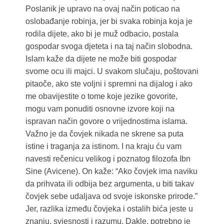
Poslanik je upravo na ovaj način poticao na
oslobađanje robinja, jer bi svaka robinja koja je
rodila dijete, ako bi je muž odbacio, postala
gospodar svoga djeteta i na taj način slobodna.
Islam kaže da dijete ne može biti gospodar
svome ocu ili majci. U svakom slučaju, poštovani
pitaoče, ako ste voljni i spremni na dijalog i ako
me obavijestite o tome koje jezike govorite,
mogu vam ponuditi osnovne izvore koji na
ispravan način govore o vrijednostima islama.
Važno je da čovjek nikada ne skrene sa puta
istine i traganja za istinom. I na kraju ću vam
navesti rečenicu velikog i poznatog filozofa Ibn
Sine (Avicene). On kaže: “Ako čovjek ima naviku
da prihvata ili odbija bez argumenta, u biti takav
čovjek sebe udaljava od svoje iskonske prirode.”
Jer, razlika između čovjeka i ostalih bića jeste u
znanju, svjesnosti i razumu. Dakle, potrebno je