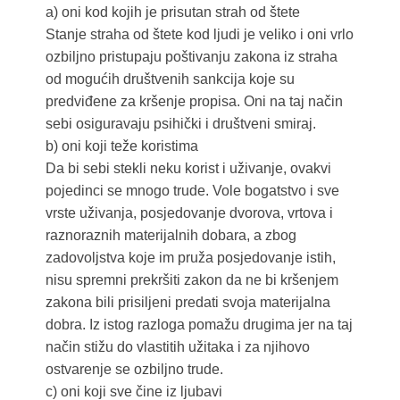
a) oni kod kojih je prisutan strah od štete
Stanje straha od štete kod ljudi je veliko i oni vrlo
ozbiljno pristupaju poštivanju zakona iz straha
od mogućih društvenih sankcija koje su
predviđene za kršenje propisa. Oni na taj način
sebi osiguravaju psihički i društveni smiraj.
b) oni koji teže koristima
Da bi sebi stekli neku korist i uživanje, ovakvi
pojedinci se mnogo trude. Vole bogatstvo i sve
vrste uživanja, posjedovanje dvorova, vrtova i
raznoraznih materijalnih dobara, a zbog
zadovoljstva koje im pruža posjedovanje istih,
nisu spremni prekršiti zakon da ne bi kršenjem
zakona bili prisiljeni predati svoja materijalna
dobra. Iz istog razloga pomažu drugima jer na taj
način stižu do vlastitih užitaka i za njihovo
ostvarenje se ozbiljno trude.
c) oni koji sve čine iz ljubavi