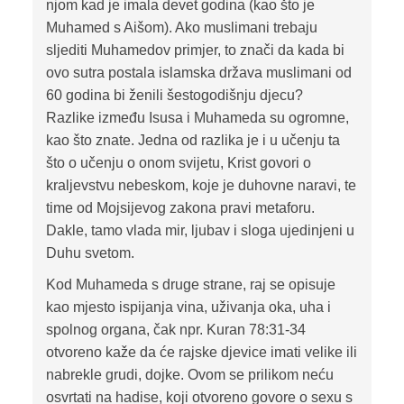
njom kad je imala devet godina (kao što je
Muhamed s Aišom). Ako muslimani trebaju
sljediti Muhamedov primjer, to znači da kada bi
ovo sutra postala islamska država muslimani od
60 godina bi ženili šestogodišnju djecu?
Razlike između Isusa i Muhameda su ogromne,
kao što znate. Jedna od razlika je i u učenju ta
što o učenju o onom svijetu, Krist govori o
kraljevstvu nebeskom, koje je duhovne naravi, te
time od Mojsijevog zakona pravi metaforu.
Dakle, tamo vlada mir, ljubav i sloga ujedinjeni u
Duhu svetom.
Kod Muhameda s druge strane, raj se opisuje
kao mjesto ispijanja vina, uživanja oka, uha i
spolnog organa, čak npr. Kuran 78:31-34
otvoreno kaže da će rajske djevice imati velike ili
nabrekle grudi, dojke. Ovom se prilikom neću
osvrtati na hadise, koji otvoreno govore o sexu s