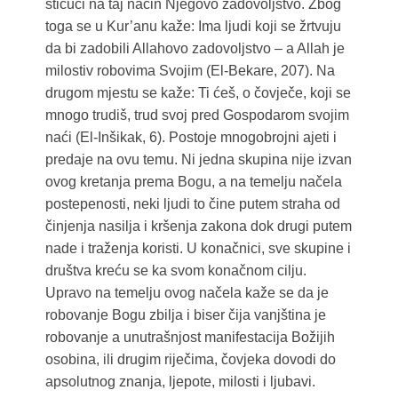
stičući na taj način Njegovo zadovoljstvo. Zbog
toga se u Kur’anu kaže: Ima ljudi koji se žrtvuju
da bi zadobili Allahovo zadovoljstvo – a Allah je
milostiv robovima Svojim (El-Bekare, 207). Na
drugom mjestu se kaže: Ti ćeš, o čovječe, koji se
mnogo trudiš, trud svoj pred Gospodarom svojim
naći (El-Inšikak, 6). Postoje mnogobrojni ajeti i
predaje na ovu temu. Ni jedna skupina nije izvan
ovog kretanja prema Bogu, a na temelju načela
postepenosti, neki ljudi to čine putem straha od
činjenja nasilja i kršenja zakona dok drugi putem
nade i traženja koristi. U konačnici, sve skupine i
društva kreću se ka svom konačnom cilju.
Upravo na temelju ovog načela kaže se da je
robovanje Bogu zbilja i biser čija vanjština je
robovanje a unutrašnjost manifestacija Božijih
osobina, ili drugim riječima, čovjeka dovodi do
apsolutnog znanja, ljepote, milosti i ljubavi.