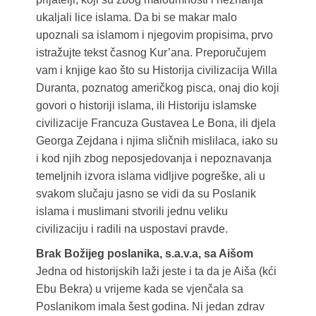
ukaljali lice islama. Da bi se makar malo
upoznali sa islamom i njegovim propisima, prvo
istražujte tekst časnog Kur’ana. Preporučujem
vam i knjige kao što su Historija civilizacija Willa
Duranta, poznatog američkog pisca, onaj dio koji
govori o historiji islama, ili Historiju islamske
civilizacije Francuza Gustavea Le Bona, ili djela
Georga Zejdana i njima sličnih mislilaca, iako su
i kod njih zbog neposjedovanja i nepoznavanja
temeljnih izvora islama vidljive pogreške, ali u
svakom slučaju jasno se vidi da su Poslanik
islama i muslimani stvorili jednu veliku
civilizaciju i radili na uspostavi pravde.
Brak Božijeg poslanika, s.a.v.a, sa Aišom
Jedna od historijskih laži jeste i ta da je Aiša (kći
Ebu Bekra) u vrijeme kada se vjenčala sa
Poslanikom imala šest godina. Ni jedan zdrav