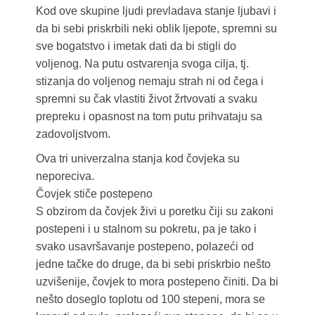
Kod ove skupine ljudi prevladava stanje ljubavi i
da bi sebi priskrbili neki oblik ljepote, spremni su
sve bogatstvo i imetak dati da bi stigli do
voljenog. Na putu ostvarenja svoga cilja, tj.
stizanja do voljenog nemaju strah ni od čega i
spremni su čak vlastiti život žrtvovati a svaku
prepreku i opasnost na tom putu prihvataju sa
zadovoljstvom.
Ova tri univerzalna stanja kod čovjeka su
neporeciva.
Čovjek stiče postepeno
S obzirom da čovjek živi u poretku čiji su zakoni
postepeni i u stalnom su pokretu, pa je tako i
svako usavršavanje postepeno, polazeći od
jedne tačke do druge, da bi sebi priskrbio nešto
uzvišenije, čovjek to mora postepeno činiti. Da bi
nešto doseglo toplotu od 100 stepeni, mora se