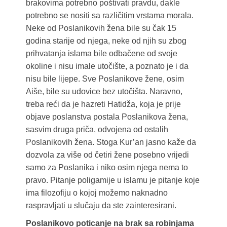
brakovima potrebno poštivati pravdu, dakle
potrebno se nositi sa različitim vrstama morala.
Neke od Poslanikovih žena bile su čak 15
godina starije od njega, neke od njih su zbog
prihvatanja islama bile odbačene od svoje
okoline i nisu imale utočište, a poznato je i da
nisu bile lijepe. Sve Poslanikove žene, osim
Aiše, bile su udovice bez utočišta. Naravno,
treba reći da je hazreti Hatidža, koja je prije
objave poslanstva postala Poslanikova žena,
sasvim druga priča, odvojena od ostalih
Poslanikovih žena. Stoga Kur’an jasno kaže da
dozvola za više od četiri žene posebno vrijedi
samo za Poslanika i niko osim njega nema to
pravo. Pitanje poligamije u islamu je pitanje koje
ima filozofiju o kojoj možemo naknadno
raspravljati u slučaju da ste zainteresirani.
Poslanikovo poticanje na brak sa robinjama