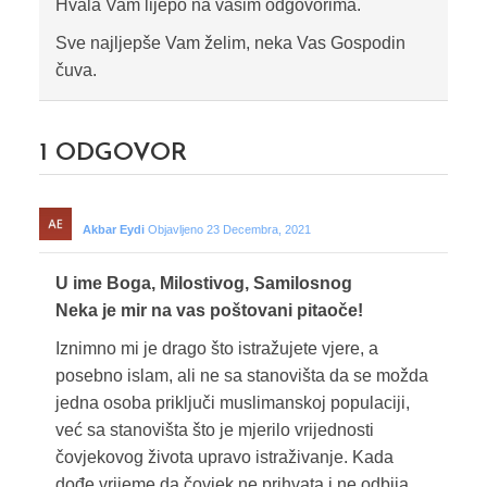
Hvala Vam lijepo na vašim odgovorima.
Sve najljepše Vam želim, neka Vas Gospodin
čuva.
1
ODGOVOR
Akbar Eydi
Objavljeno 23 Decembra, 2021
U ime Boga, Milostivog, Samilosnog
Neka je mir na vas poštovani pitaoče!
Iznimno mi je drago što istražujete vjere, a
posebno islam, ali ne sa stanovišta da se možda
jedna osoba priključi muslimanskoj populaciji,
već sa stanovišta što je mjerilo vrijednosti
čovjekovog života upravo istraživanje. Kada
dođe vrijeme da čovjek ne prihvata i ne odbija