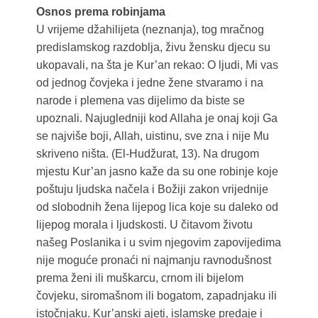
Osnos prema robinjama
U vrijeme džahilijeta (neznanja), tog mračnog
predislamskog razdoblja, živu žensku djecu su
ukopavali, na šta je Kur’an rekao: O ljudi, Mi vas
od jednog čovjeka i jedne žene stvaramo i na
narode i plemena vas dijelimo da biste se
upoznali. Najugledniji kod Allaha je onaj koji Ga
se najviše boji, Allah, uistinu, sve zna i nije Mu
skriveno ništa. (El-Hudžurat, 13). Na drugom
mjestu Kur’an jasno kaže da su one robinje koje
poštuju ljudska načela i Božiji zakon vrijednije
od slobodnih žena lijepog lica koje su daleko od
lijepog morala i ljudskosti. U čitavom životu
našeg Poslanika i u svim njegovim zapovijedima
nije moguće pronaći ni najmanju ravnodušnost
prema ženi ili muškarcu, crnom ili bijelom
čovjeku, siromašnom ili bogatom, zapadnjaku ili
istočnjaku. Kur’anski ajeti, islamske predaje i