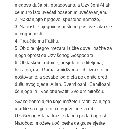
njegova duša biti obradovana, a Uzvišeni Allah
će mu to isto uvećati posebnim uvećavanjem.
2. Naklanjajte njegove ispuštene namaze,
3. Napostite njegove ispuštene postove, ako ste
u mogućnosti.
4. Proučite mu Fatihu,
5. Obiđite njegov mezara i učite dove i tražite za
njega oprost od Uzvišenog Gospodara,
6. Obilaskom rodbine, posjetom roditeljima,
tetkama, dajidžama, amidžama, itd., izrazite im
poštovanje, a sevabe tog djela poklonite pred
dušu svog djeda. Allah, Svemilosni i Samilosni
će njega, a i Vas obuhvatiti Svojom milošću.
Svako dobro djelo koje možete uraditi za njega
uradite sa nijjetom u njegovo ime, a od
Uzvišenog Allaha tražite da mu podari oprost.
Naročoto, možete uoči petka da ga se sjetite