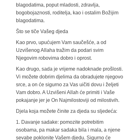
blagodatima, poput mladosti, zdravlja,
bogobojaznosti, roditelja, kao i ostalim Božijim
blagodatima.
Što se tiče Vašeg djeda
Kao prvo, upućujem Vam saučešće, a od
Uzvišenog Allaha tražim da podari svim
Njegovim robovima dobro i oprost.
Kao drugo, sada je vrijeme nadoknade prošlosti.
Vi možete dobrim djelima da obradujete njegovo
srce, a on će sigurno za Vas uičiti dovu i željeti
Vam dobro. A Uzvišeni Allah će primiti i Vaše
pokajanje jer je On Najmilostoviji od milostivih.
Djela koja možete činite za djeda su sljedeća:
1. Davanje sadake: pomozite potrebitim
osobama, pa makar sadaka bila i mala, a njene
sevabe poklonite Vašem djedu. Sigurno će