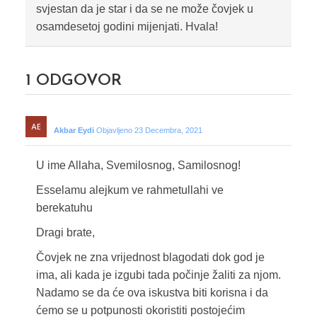
svjestan da je star i da se ne može čovjek u
osamdesetoj godini mijenjati. Hvala!
1
ODGOVOR
Akbar Eydi
Objavljeno 23 Decembra, 2021
U ime Allaha, Svemilosnog, Samilosnog!
Esselamu alejkum ve rahmetullahi ve
berekatuhu
Dragi brate,
Čovjek ne zna vrijednost blagodati dok god je
ima, ali kada je izgubi tada počinje žaliti za njom.
Nadamo se da će ova iskustva biti korisna i da
ćemo se u potpunosti okoristiti postojećim