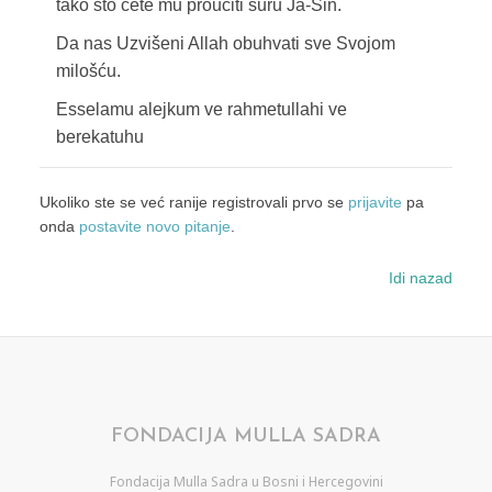
tako što ćete mu proučiti suru Ja-Sin.
Da nas Uzvišeni Allah obuhvati sve Svojom
milošću.
Esselamu alejkum ve rahmetullahi ve
berekatuhu
Ukoliko ste se već ranije registrovali prvo se
prijavite
pa
onda
postavite novo pitanje
.
Idi nazad
FONDACIJA MULLA SADRA
Fondacija Mulla Sadra u Bosni i Hercegovini