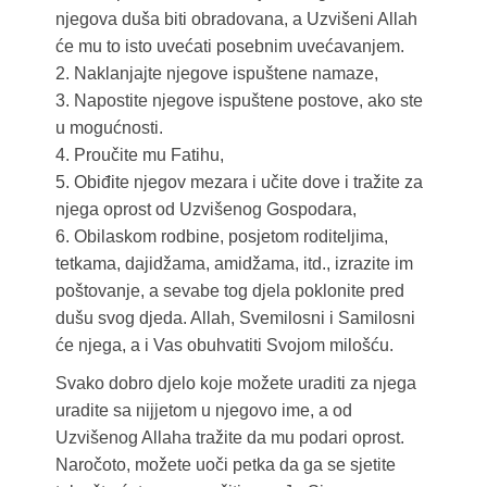
njegova duša biti obradovana, a Uzvišeni Allah
će mu to isto uvećati posebnim uvećavanjem.
2. Naklanjajte njegove ispuštene namaze,
3. Napostite njegove ispuštene postove, ako ste
u mogućnosti.
4. Proučite mu Fatihu,
5. Obiđite njegov mezara i učite dove i tražite za
njega oprost od Uzvišenog Gospodara,
6. Obilaskom rodbine, posjetom roditeljima,
tetkama, dajidžama, amidžama, itd., izrazite im
poštovanje, a sevabe tog djela poklonite pred
dušu svog djeda. Allah, Svemilosni i Samilosni
će njega, a i Vas obuhvatiti Svojom milošću.
Svako dobro djelo koje možete uraditi za njega
uradite sa nijjetom u njegovo ime, a od
Uzvišenog Allaha tražite da mu podari oprost.
Naročoto, možete uoči petka da ga se sjetite