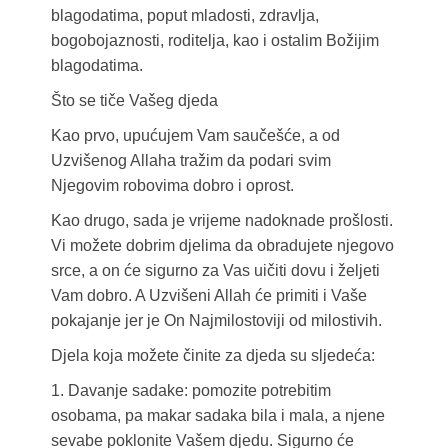
blagodatima, poput mladosti, zdravlja,
bogobojaznosti, roditelja, kao i ostalim Božijim
blagodatima.
Što se tiče Vašeg djeda
Kao prvo, upućujem Vam saučešće, a od
Uzvišenog Allaha tražim da podari svim
Njegovim robovima dobro i oprost.
Kao drugo, sada je vrijeme nadoknade prošlosti.
Vi možete dobrim djelima da obradujete njegovo
srce, a on će sigurno za Vas uičiti dovu i željeti
Vam dobro. A Uzvišeni Allah će primiti i Vaše
pokajanje jer je On Najmilostoviji od milostivih.
Djela koja možete činite za djeda su sljedeća:
1. Davanje sadake: pomozite potrebitim
osobama, pa makar sadaka bila i mala, a njene
sevabe poklonite Vašem djedu. Sigurno će