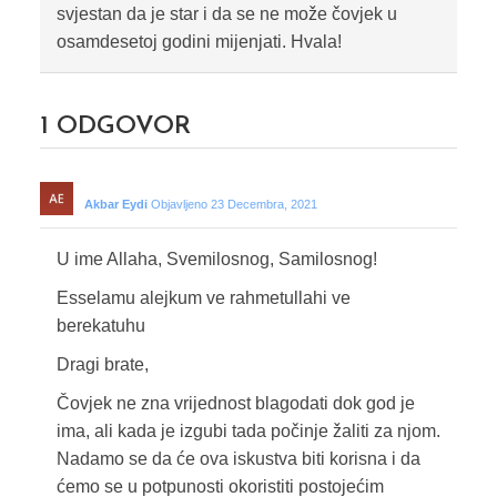
svjestan da je star i da se ne može čovjek u
osamdesetoj godini mijenjati. Hvala!
1
ODGOVOR
Akbar Eydi
Objavljeno 23 Decembra, 2021
U ime Allaha, Svemilosnog, Samilosnog!
Esselamu alejkum ve rahmetullahi ve
berekatuhu
Dragi brate,
Čovjek ne zna vrijednost blagodati dok god je
ima, ali kada je izgubi tada počinje žaliti za njom.
Nadamo se da će ova iskustva biti korisna i da
ćemo se u potpunosti okoristiti postojećim