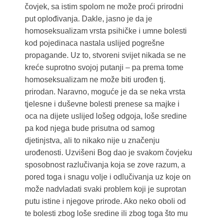
čovjek, sa istim spolom ne može proći prirodni
put oplođivanja. Dakle, jasno je da je
homoseksualizam vrsta psihičke i umne bolesti
kod pojedinaca nastala uslijed pogrešne
propagande. Uz to, stvoreni svijet nikada se ne
kreće suprotno svojoj putanji – pa prema tome
homoseksualizam ne može biti urođen tj.
prirodan. Naravno, moguće je da se neka vrsta
tjelesne i duševne bolesti prenese sa majke i
oca na dijete uslijed lošeg odgoja, loše sredine
pa kod njega bude prisutna od samog
djetinjstva, ali to nikako nije u značenju
urođenosti. Uzvišeni Bog dao je svakom čovjeku
sposobnost razlučivanja koja se zove razum, a
pored toga i snagu volje i odlučivanja uz koje on
može nadvladati svaki problem koji je suprotan
putu istine i njegove prirode. Ako neko oboli od
te bolesti zbog loše sredine ili zbog toga što mu