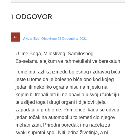
1
ODGOVOR
Akbar Eydi
Objavljeno 23 Decembra, 2021
U ime Boga, Milostivog, Samilosnog
Es-selamu alejkum ve rahmetullahi ve berekatuh
Temeljna razlika između bolesnog i zdravog bića
jeste u tome da je bolesno biće ono kod kojeg
jedan ili nekoliko ograna nisu na mjestu na
kojem bi trebali biti ili ne obavljaju svoju funkciju
te uslijed toga i drugi organi i dijelovi tijela
zapadaju u probleme. Primjerice, kada se odvoji
jedan točak na automobilu to remeti cio njegov
mehanizam. Prirodni poredak ima načela za
svaki suprotni spol. Niti jedna životinja, a ni