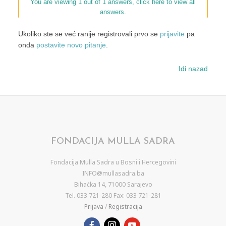
You are viewing 1 out of 1 answers, click here to view all
answers.
Ukoliko ste se već ranije registrovali prvo se
prijavite
pa
onda
postavite novo pitanje
.
Idi nazad
FONDACIJA MULLA SADRA
Fondacija Mulla Sadra u Bosni i Hercegovini
INFO@mullasadra.ba
Bihaćka 14, 71000 Sarajevo
Tel. 033 721-280 Fax: 033 721-281
Prijava
/
Registracija