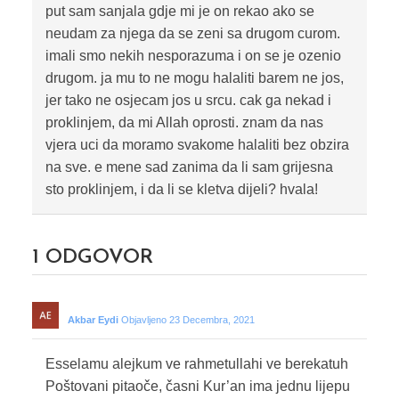
put sam sanjala gdje mi je on rekao ako se
neudam za njega da se zeni sa drugom curom.
imali smo nekih nesporazuma i on se je ozenio
drugom. ja mu to ne mogu halaliti barem ne jos,
jer tako ne osjecam jos u srcu. cak ga nekad i
proklinjem, da mi Allah oprosti. znam da nas
vjera uci da moramo svakome halaliti bez obzira
na sve. e mene sad zanima da li sam grijesna
sto proklinjem, i da li se kletva dijeli? hvala!
1
ODGOVOR
Akbar Eydi
Objavljeno 23 Decembra, 2021
Esselamu alejkum ve rahmetullahi ve berekatuh
Poštovani pitaoče, časni Kur’an ima jednu lijepu