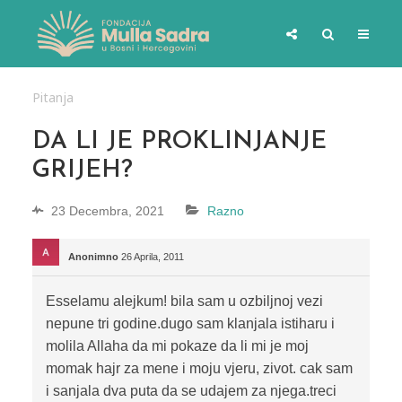
Pitanja
DA LI JE PROKLINJANJE
GRIJEH?
23 Decembra, 2021
Razno
Anonimno
26 Aprila, 2011
Esselamu alejkum! bila sam u ozbiljnoj vezi
nepune tri godine.dugo sam klanjala istiharu i
molila Allaha da mi pokaze da li mi je moj
momak hajr za mene i moju vjeru, zivot. cak sam
i sanjala dva puta da se udajem za njega.treci