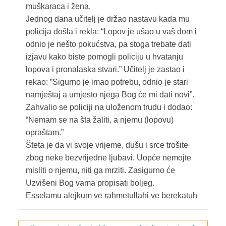
muškaraca i žena.
Jednog dana učitelj je držao nastavu kada mu
policija došla i rekla: “Lopov je ušao u vaš dom i
odnio je nešto pokućstva, pa stoga trebate dati
izjavu kako biste pomogli policiju u hvatanju
lopova i pronalaska stvari.” Učitelj je zastao i
rekao: ”Sigurno je imao potrebu, odnio je stari
namještaj a umjesto njega Bog će mi dati novi”.
Zahvalio se policiji na uloženom trudu i dodao:
“Nemam se na šta žaliti, a njemu (lopovu)
opraštam.”
Šteta je da vi svoje vrijeme, dušu i srce trošite
zbog neke bezvrijedne ljubavi. Uopće nemojte
misliti o njemu, niti ga mrziti. Zasigurno će
Uzvišeni Bog vama propisati boljeg.
Esselamu alejkum ve rahmetullahi ve berekatuh