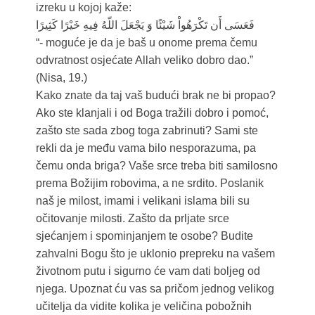
izreku u kojoj kaže:
فَعَسَى أَن تَكْرَهُواْ شَيْئًا وَ يَجْعَلَ اللّهُ فِيهِ خَيْرًا كَثِيرًا
“- moguće je da je baš u onome prema čemu
odvratnost osjećate Allah veliko dobro dao.”
(Nisa, 19.)
Kako znate da taj vaš budući brak ne bi propao?
Ako ste klanjali i od Boga tražili dobro i pomoć,
zašto ste sada zbog toga zabrinuti? Sami ste
rekli da je među vama bilo nesporazuma, pa
čemu onda briga? Vaše srce treba biti samilosno
prema Božijim robovima, a ne srdito. Poslanik
naš je milost, imami i velikani islama bili su
očitovanje milosti. Zašto da prljate srce
sjećanjem i spominjanjem te osobe? Budite
zahvalni Bogu što je uklonio prepreku na vašem
životnom putu i sigurno će vam dati boljeg od
njega. Upoznat ću vas sa pričom jednog velikog
učitelja da vidite kolika je veličina pobožnih