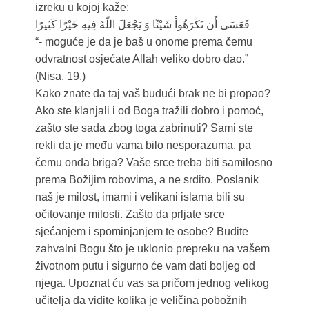
izreku u kojoj kaže:
فَعَسَى أَن تَكْرَهُواْ شَيْئًا وَ يَجْعَلَ اللّهُ فِيهِ خَيْرًا كَثِيرًا
“- moguće je da je baš u onome prema čemu
odvratnost osjećate Allah veliko dobro dao.”
(Nisa, 19.)
Kako znate da taj vaš budući brak ne bi propao?
Ako ste klanjali i od Boga tražili dobro i pomoć,
zašto ste sada zbog toga zabrinuti? Sami ste
rekli da je među vama bilo nesporazuma, pa
čemu onda briga? Vaše srce treba biti samilosno
prema Božijim robovima, a ne srdito. Poslanik
naš je milost, imami i velikani islama bili su
očitovanje milosti. Zašto da prljate srce
sjećanjem i spominjanjem te osobe? Budite
zahvalni Bogu što je uklonio prepreku na vašem
životnom putu i sigurno će vam dati boljeg od
njega. Upoznat ću vas sa pričom jednog velikog
učitelja da vidite kolika je veličina pobožnih