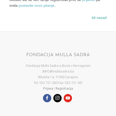
onda
postavite novo pitanje
.
Idi nazad
FONDACIJA MULLA SADRA
Fondacija Mulla Sadra u Bosni i Hercegovini
INFO@mullasadra.ba
Bihaćka 14, 71000 Sarajevo
Tel. 033 721-280 Fax: 033 721-281
Prijava
/
Registracija