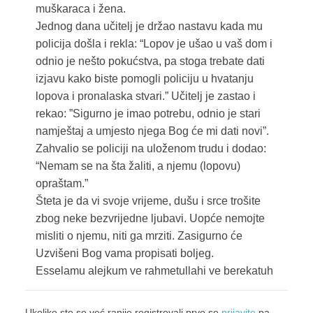
muškaraca i žena.
Jednog dana učitelj je držao nastavu kada mu
policija došla i rekla: “Lopov je ušao u vaš dom i
odnio je nešto pokućstva, pa stoga trebate dati
izjavu kako biste pomogli policiju u hvatanju
lopova i pronalaska stvari.” Učitelj je zastao i
rekao: ”Sigurno je imao potrebu, odnio je stari
namještaj a umjesto njega Bog će mi dati novi”.
Zahvalio se policiji na uloženom trudu i dodao:
“Nemam se na šta žaliti, a njemu (lopovu)
opraštam.”
Šteta je da vi svoje vrijeme, dušu i srce trošite
zbog neke bezvrijedne ljubavi. Uopće nemojte
misliti o njemu, niti ga mrziti. Zasigurno će
Uzvišeni Bog vama propisati boljeg.
Esselamu alejkum ve rahmetullahi ve berekatuh
Ukoliko ste se već ranije registrovali prvo se
prijavite
pa