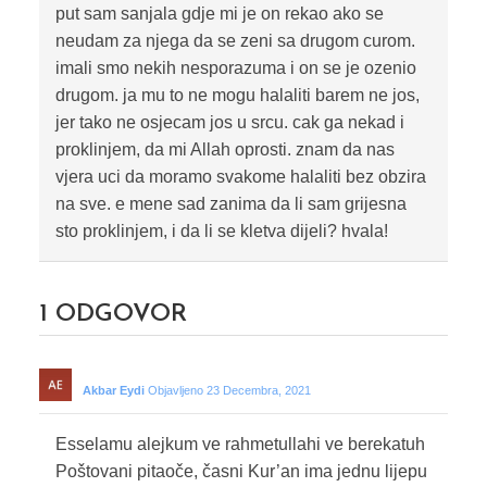
put sam sanjala gdje mi je on rekao ako se
neudam za njega da se zeni sa drugom curom.
imali smo nekih nesporazuma i on se je ozenio
drugom. ja mu to ne mogu halaliti barem ne jos,
jer tako ne osjecam jos u srcu. cak ga nekad i
proklinjem, da mi Allah oprosti. znam da nas
vjera uci da moramo svakome halaliti bez obzira
na sve. e mene sad zanima da li sam grijesna
sto proklinjem, i da li se kletva dijeli? hvala!
1
ODGOVOR
Akbar Eydi
Objavljeno 23 Decembra, 2021
Esselamu alejkum ve rahmetullahi ve berekatuh
Poštovani pitaoče, časni Kur’an ima jednu lijepu