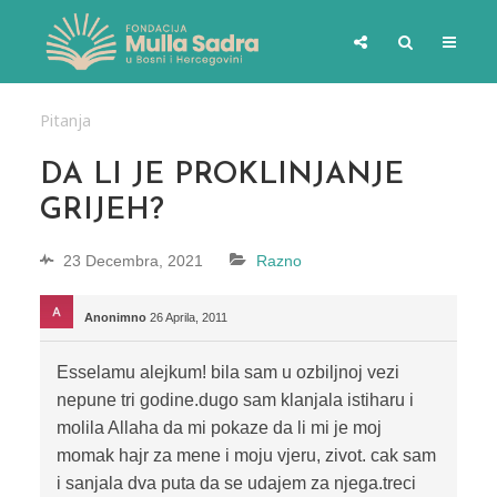
Pitanja
DA LI JE PROKLINJANJE
GRIJEH?
23 Decembra, 2021
Razno
Anonimno
26 Aprila, 2011
Esselamu alejkum! bila sam u ozbiljnoj vezi
nepune tri godine.dugo sam klanjala istiharu i
molila Allaha da mi pokaze da li mi je moj
momak hajr za mene i moju vjeru, zivot. cak sam
i sanjala dva puta da se udajem za njega.treci