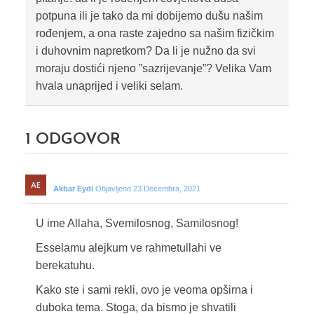
potpuna ili je tako da mi dobijemo dušu našim
rođenjem, a ona raste zajedno sa našim fizičkim
i duhovnim napretkom? Da li je nužno da svi
moraju dostići njeno ”sazrijevanje”? Velika Vam
hvala unaprijed i veliki selam.
1
ODGOVOR
Akbar Eydi
Objavljeno 23 Decembra, 2021
U ime Allaha, Svemilosnog, Samilosnog!
Esselamu alejkum ve rahmetullahi ve
berekatuhu.
Kako ste i sami rekli, ovo je veoma opširna i
duboka tema. Stoga, da bismo je shvatili