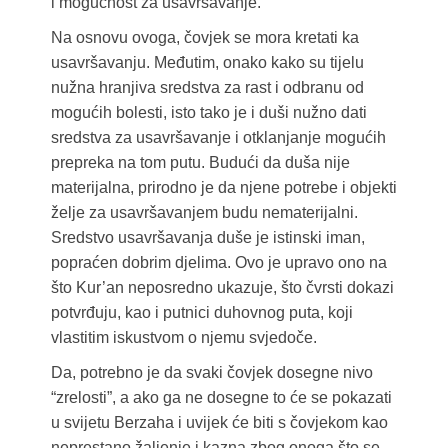
i mogućnost za usavršavanje.
Na osnovu ovoga, čovjek se mora kretati ka
usavršavanju. Međutim, onako kako su tijelu
nužna hranjiva sredstva za rast i odbranu od
mogućih bolesti, isto tako je i duši nužno dati
sredstva za usavršavanje i otklanjanje mogućih
prepreka na tom putu. Budući da duša nije
materijalna, prirodno je da njene potrebe i objekti
želje za usavršavanjem budu nematerijalni.
Sredstvo usavršavanja duše je istinski iman,
popraćen dobrim djelima. Ovo je upravo ono na
što Kur’an neposredno ukazuje, što čvrsti dokazi
potvrđuju, kao i putnici duhovnog puta, koji
vlastitim iskustvom o njemu svjedoče.
Da, potrebno je da svaki čovjek dosegne nivo
“zrelosti”, a ako ga ne dosegne to će se pokazati
u svijetu Berzaha i uvijek će biti s čovjekom kao
neprestano žaljenje i kazna zbog onoga što se