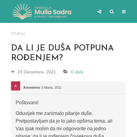
Pitanja
DA LI JE DUŠA POTPUNA
ROĐENJEM?
23 Decembra, 2021
O duši
Anonimno
3 Marta, 2011
Poštovani!
Oduvijek me zanimalo pitanje duše.
Pretpostavljam da je to jako opširna tema, ali
Vas ipak molim da mi odgovorite na jedno
pitanje: da li je rođenjem čovjekova duša