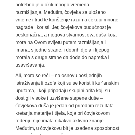
potrebno je uložiti mnogo vremena i
razmišljanja. Međutim, čovjeka za uloženo
vrijeme i trud te korištenje razuma čekuju mnoge
nagrade i koristi. Jer, čovjekova budućnost je
beskonačna, a njegova stvarnost ova duša koja
mora na Ovom svijetu putem razmišljanja i
imana, s jedne strane, i dobrih djela i lijepog
morala s druge strane da dođe do napretka i
usavršavanja.
Ali, mora se reći – na osnovu posljednjih
istraživanja filozofa koji su se koristili kur’anskim
uputama, i koji pripadaju skupini arifa koji su
dostigli visoke i uzvišene stepene duše –
čovjekova duša je jedan od prirodnih rezultata
kretanja materije i tijela, koja pri čovjekovom
rođenju nije imala nikakvo aktivno znanje.
Međutim, u čovjekovu bit je usađena sposobnost