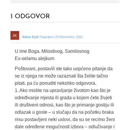
1
ODGOVOR
Akbar Eydi
Objavljeno 23 Decembra, 2021
U ime Boga, Milostivog, Samilosnog
Es-selamu alejkum
Poštovani, postavili ste tako uopćeno pitanje da
se iz njega ne može razaznati šta želite tačno
pitati, pa ću ponuditi nekoliko odgovora.
1. Ako mislite na upravljanje životom kao što je
određivanje mjesta ili grada u kojem ćete živjeti
ili društveni odnosi, kao što je primanje gostiju ili
odlazak u goste – u slučaju da na početku braka
nisu postavljeni neki uslovi, da su se recimo ženi
dale određene mogućnosti izbora – odlučivanje i