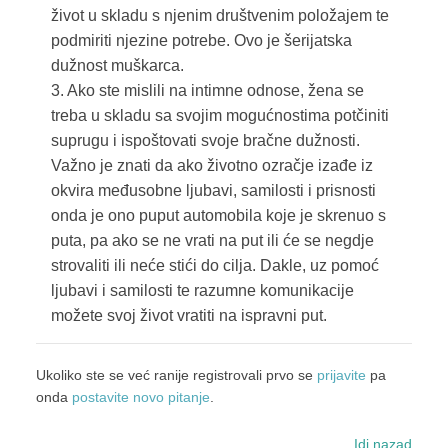
život u skladu s njenim društvenim položajem te
podmiriti njezine potrebe. Ovo je šerijatska
dužnost muškarca.
3. Ako ste mislili na intimne odnose, žena se
treba u skladu sa svojim mogućnostima potčiniti
suprugu i ispoštovati svoje bračne dužnosti.
Važno je znati da ako životno ozračje izađe iz
okvira međusobne ljubavi, samilosti i prisnosti
onda je ono puput automobila koje je skrenuo s
puta, pa ako se ne vrati na put ili će se negdje
strovaliti ili neće stići do cilja. Dakle, uz pomoć
ljubavi i samilosti te razumne komunikacije
možete svoj život vratiti na ispravni put.
Ukoliko ste se već ranije registrovali prvo se
prijavite
pa
onda
postavite novo pitanje
.
Idi nazad