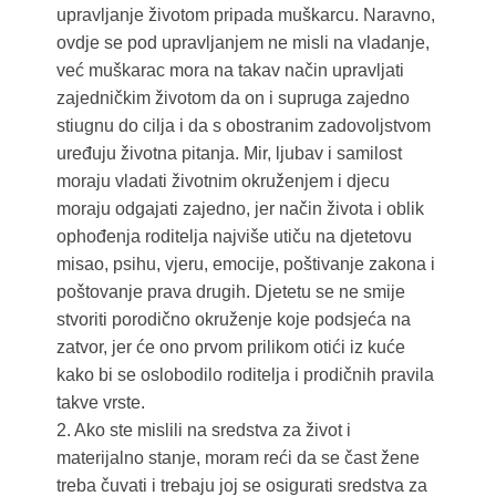
upravljanje životom pripada muškarcu. Naravno,
ovdje se pod upravljanjem ne misli na vladanje,
već muškarac mora na takav način upravljati
zajedničkim životom da on i supruga zajedno
stiugnu do cilja i da s obostranim zadovoljstvom
uređuju životna pitanja. Mir, ljubav i samilost
moraju vladati životnim okruženjem i djecu
moraju odgajati zajedno, jer način života i oblik
ophođenja roditelja najviše utiču na djetetovu
misao, psihu, vjeru, emocije, poštivanje zakona i
poštovanje prava drugih. Djetetu se ne smije
stvoriti porodično okruženje koje podsjeća na
zatvor, jer će ono prvom prilikom otići iz kuće
kako bi se oslobodilo roditelja i prodičnih pravila
takve vrste.
2. Ako ste mislili na sredstva za život i
materijalno stanje, moram reći da se čast žene
treba čuvati i trebaju joj se osigurati sredstva za