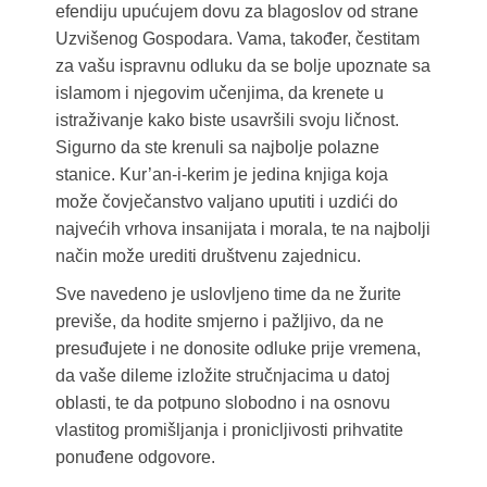
efendiju upućujem dovu za blagoslov od strane
Uzvišenog Gospodara. Vama, također, čestitam
za vašu ispravnu odluku da se bolje upoznate sa
islamom i njegovim učenjima, da krenete u
istraživanje kako biste usavršili svoju ličnost.
Sigurno da ste krenuli sa najbolje polazne
stanice. Kur’an-i-kerim je jedina knjiga koja
može čovječanstvo valjano uputiti i uzdići do
najvećih vrhova insanijata i morala, te na najbolji
način može urediti društvenu zajednicu.
Sve navedeno je uslovljeno time da ne žurite
previše, da hodite smjerno i pažljivo, da ne
presuđujete i ne donosite odluke prije vremena,
da vaše dileme izložite stručnjacima u datoj
oblasti, te da potpuno slobodno i na osnovu
vlastitog promišljanja i pronicljivosti prihvatite
ponuđene odgovore.