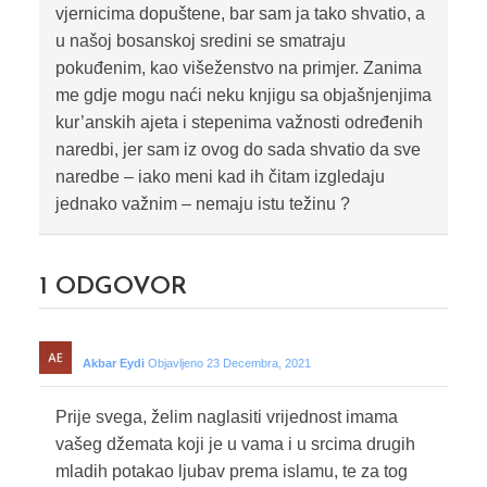
vjernicima dopuštene, bar sam ja tako shvatio, a
u našoj bosanskoj sredini se smatraju
pokuđenim, kao višeženstvo na primjer. Zanima
me gdje mogu naći neku knjigu sa objašnjenjima
kur’anskih ajeta i stepenima važnosti određenih
naredbi, jer sam iz ovog do sada shvatio da sve
naredbe – iako meni kad ih čitam izgledaju
jednako važnim – nemaju istu težinu ?
1
ODGOVOR
Akbar Eydi
Objavljeno 23 Decembra, 2021
Prije svega, želim naglasiti vrijednost imama
vašeg džemata koji je u vama i u srcima drugih
mladih potakao ljubav prema islamu, te za tog