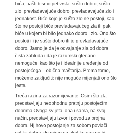
bića, našli bismo pet vrsta: sušto dobro, sušto
zlo, prevladavajuće dobro, prevladavajuće zlo i
jednakost. Biće koje je sušto zlo ne postoji, kao
što ne postoji biće prevladavajućeg zla ili pak
biće u kojem bi bilo jednako dobro i zlo. Ono što
postoji ili je sušto dobro ili je prevladavajuće
dobro. Jasno je da je odvajanje zla od dobra
čista zabluda i da je razumski gledano
nemoguće, kao što je i idealnije uređenje od
postojećega – obična maštarija. Prema tome,
možemo zaključiti: nije moguće mijenjati ono što
jeste.
Treća razina za razumijevanje: Osim što zla
predstavljaju neophodnu pratnju postojećim
dobrima Ovoga svijeta, ona i sama, na svoj
način, predstavljaju izvor i povod za brojna
dobra. Njihovo postojanje za sobom povlači
velika dobra, do mjere da ukoliko ona ne bi