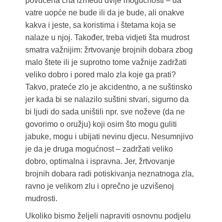
povučena crta između dvije mogućnosti – da
vatre uopće ne bude ili da je bude, ali onakve
kakva i jeste, sa koristima i štetama koja se
nalaze u njoj. Također, treba vidjeti šta mudrost
smatra važnijim: žrtvovanje brojnih dobara zbog
malo štete ili je suprotno tome važnije zadržati
veliko dobro i pored malo zla koje ga prati?
Takvo, prateće zlo je akcidentno, a ne suštinsko
jer kada bi se nalazilo suštini stvari, sigurno da
bi ljudi do sada uništili npr. sve noževe (da ne
govorimo o oružju) koji osim što mogu guliti
jabuke, mogu i ubijati nevinu djecu. Nesumnjivo
je da je druga mogućnost – zadržati veliko
dobro, optimalna i ispravna. Jer, žrtvovanje
brojnih dobara radi potiskivanja neznatnoga zla,
ravno je velikom zlu i oprečno je uzvišenoj
mudrosti.
Ukoliko bismo željeli napraviti osnovnu podjelu