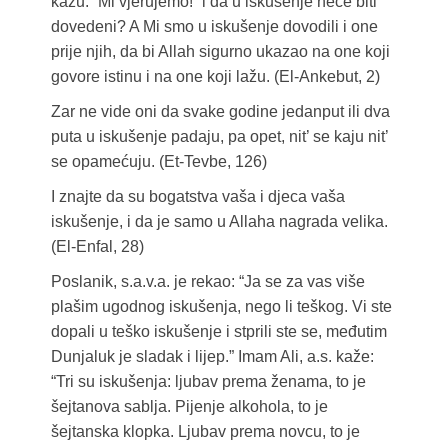
kažu: “Mi vjerujemo!” i da u iskušenje neće biti
dovedeni? A Mi smo u iskušenje dovodili i one
prije njih, da bi Allah sigurno ukazao na one koji
govore istinu i na one koji lažu. (El-Ankebut, 2)
Zar ne vide oni da svake godine jedanput ili dva
puta u iskušenje padaju, pa opet, nit’ se kaju nit’
se opamećuju. (Et-Tevbe, 126)
I znajte da su bogatstva vaša i djeca vaša
iskušenje, i da je samo u Allaha nagrada velika.
(El-Enfal, 28)
Poslanik, s.a.v.a. je rekao: “Ja se za vas više
plašim ugodnog iskušenja, nego li teškog. Vi ste
dopali u teško iskušenje i stprili ste se, međutim
Dunjaluk je sladak i lijep.” Imam Ali, a.s. kaže:
“Tri su iskušenja: ljubav prema ženama, to je
šejtanova sablja. Pijenje alkohola, to je
šejtanska klopka. Ljubav prema novcu, to je