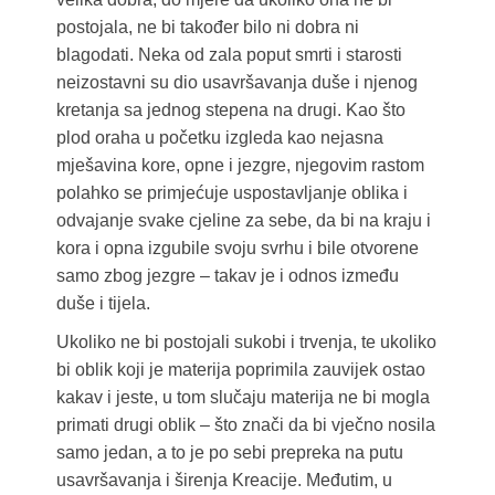
postojala, ne bi također bilo ni dobra ni
blagodati. Neka od zala poput smrti i starosti
neizostavni su dio usavršavanja duše i njenog
kretanja sa jednog stepena na drugi. Kao što
plod oraha u početku izgleda kao nejasna
mješavina kore, opne i jezgre, njegovim rastom
polahko se primjećuje uspostavljanje oblika i
odvajanje svake cjeline za sebe, da bi na kraju i
kora i opna izgubile svoju svrhu i bile otvorene
samo zbog jezgre – takav je i odnos između
duše i tijela.
Ukoliko ne bi postojali sukobi i trvenja, te ukoliko
bi oblik koji je materija poprimila zauvijek ostao
kakav i jeste, u tom slučaju materija ne bi mogla
primati drugi oblik – što znači da bi vječno nosila
samo jedan, a to je po sebi prepreka na putu
usavršavanja i širenja Kreacije. Međutim, u