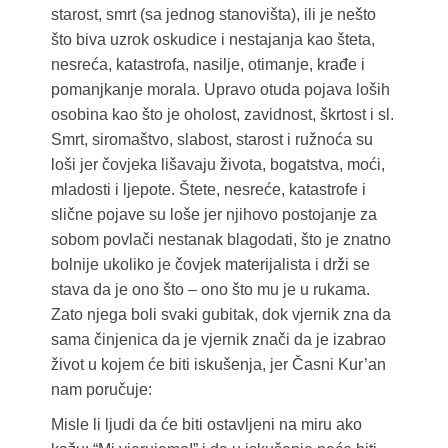
starost, smrt (sa jednog stanovišta), ili je nešto
što biva uzrok oskudice i nestajanja kao šteta,
nesreća, katastrofa, nasilje, otimanje, krađe i
pomanjkanje morala. Upravo otuda pojava loših
osobina kao što je oholost, zavidnost, škrtost i sl.
Smrt, siromaštvo, slabost, starost i ružnoća su
loši jer čovjeka lišavaju života, bogatstva, moći,
mladosti i ljepote. Štete, nesreće, katastrofe i
slične pojave su loše jer njihovo postojanje za
sobom povlači nestanak blagodati, što je znatno
bolnije ukoliko je čovjek materijalista i drži se
stava da je ono što – ono što mu je u rukama.
Zato njega boli svaki gubitak, dok vjernik zna da
sama činjenica da je vjernik znači da je izabrao
život u kojem će biti iskušenja, jer Časni Kur’an
nam poručuje:
Misle li ljudi da će biti ostavljeni na miru ako