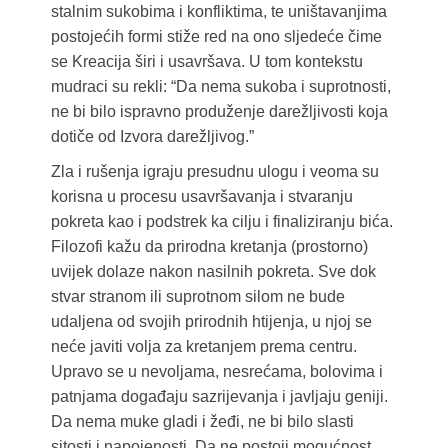
stalnim sukobima i konfliktima, te uništavanjima
postojećih formi stiže red na ono sljedeće čime
se Kreacija širi i usavršava. U tom kontekstu
mudraci su rekli: “Da nema sukoba i suprotnosti,
ne bi bilo ispravno produženje darežljivosti koja
dotiče od Izvora darežljivog.”
Zla i rušenja igraju presudnu ulogu i veoma su
korisna u procesu usavršavanja i stvaranju
pokreta kao i podstrek ka cilju i finaliziranju bića.
Filozofi kažu da prirodna kretanja (prostorno)
uvijek dolaze nakon nasilnih pokreta. Sve dok
stvar stranom ili suprotnom silom ne bude
udaljena od svojih prirodnih htijenja, u njoj se
neće javiti volja za kretanjem prema centru.
Upravo se u nevoljama, nesrećama, bolovima i
patnjama događaju sazrijevanja i javljaju geniji.
Da nema muke gladi i žeđi, ne bi bilo slasti
sitosti i napojenosti. Da ne postoji mogućnost