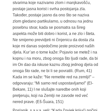
stvarima koje nazivamo zlom i manjkavošću,
postaje jasna korist i svrha postojanja zla.
Također, postaje jasno da ono što se naziva
zlom gledano partikularno, u odnosu na jednu
posebnu stvar, kada se posmatra sa šireg
aspekta može biti dobro i korist, a ne zlo i šteta.
Ne smijemo previdjeti ni činjenicu da dosta zla
koje mi danas svjedočimo jeste proizvod naših
djela. Kur’an o tome kaže: Pojavio se metež i na
kopnu i na moru, zbog onoga što ljudi rade, da bi
im On dao da iskuse kaznu zbog jednog djela od
onoga što rade, ne bi li se povratili. (Rum, 41)
Kada im se kaže: “Ne remetite red na zemlji!” –
odgovaraju: “Mi samo red uspostavljamo!” (El-
Bekare, 11) I ne slušajte naredbe onih koji
pretjeruju, koji na Zemlji ne zavode red već
nered prave. (Eš-Šuara, 151)
Poslanik, s.a.v.a. veli: “Kada čovjek krijući počini