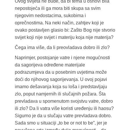
Ovog svijeta ne bude, da bi tema u osnovi bila
nepostojeća ili ga mora biti skupa sa svim
njegovim nedostacima, sukobima i
oprečnostima. Na neki način, zahtjev koji je
ovako postavljen glasio bi: Zašto Bog nije stvorio
svijet koji nije svijet i materiju koja nije materija?
Čega ima više, da li preovladava dobro ili zlo?
Naprimjer, postojanje vatre i njene mogućnosti
da sagorijeva određene materijale
podrazumjeva da u posebnim uvjetima može
doći do njihovog sagorijevanja. U ovoj pojavi
imamo dešavanja koja su loša i predstavljaju
zlo, poput namjernih ili slučajnih požara. Šta
prevladava u spomenutom svojstvu vatre, dobro
ili zlo? Da li vatra više koristi uređenju ili haosu?
Sigurno je da u slučaju vatre prevladava dobro.
Sada smo u situaciji „to be or not to be”, jer je