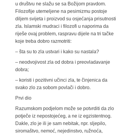
u društvu ne slažu se sa Božijom pravdom.
Filozofije utemeljene na pesimizmu postoje
diljem svijeta i proizvod su osjećanja prisutnosti
zla. Islamski mudraci i filozofi u naporima da
riješe ovaj problem, raspravu dijele na tri tačke
koje treba dobro razmotriti:
– šta su to zla ustvari i kako su nastala?
– neodvojivost zla od dobra i preovladavanje
dobra;
– koristi i pozitivni učinci zla, te činjenica da
svako zlo za sobom povlači i dobro.
Prvi dio
Razumskom podjelom može se potvrditi da zlo
potječe iz nepostojećeg, a ne iz egzistentnog.
Dakle, zlo je ili je sam nebitak, npr. sljepilo,
siromaštvo, nemoć, nejedinstvo, ružnoća,