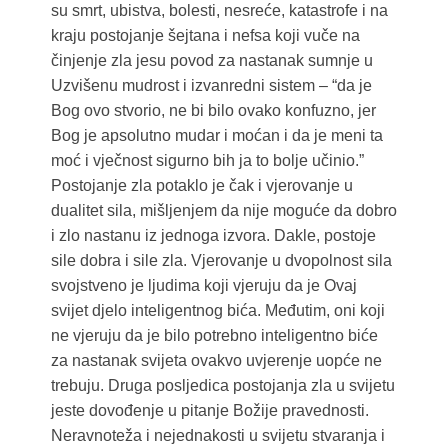
su smrt, ubistva, bolesti, nesreće, katastrofe i na
kraju postojanje šejtana i nefsa koji vuče na
činjenje zla jesu povod za nastanak sumnje u
Uzvišenu mudrost i izvanredni sistem – “da je
Bog ovo stvorio, ne bi bilo ovako konfuzno, jer
Bog je apsolutno mudar i moćan i da je meni ta
moć i vječnost sigurno bih ja to bolje učinio.”
Postojanje zla potaklo je čak i vjerovanje u
dualitet sila, mišljenjem da nije moguće da dobro
i zlo nastanu iz jednoga izvora. Dakle, postoje
sile dobra i sile zla. Vjerovanje u dvopolnost sila
svojstveno je ljudima koji vjeruju da je Ovaj
svijet djelo inteligentnog bića. Međutim, oni koji
ne vjeruju da je bilo potrebno inteligentno biće
za nastanak svijeta ovakvo uvjerenje uopće ne
trebuju. Druga posljedica postojanja zla u svijetu
jeste dovođenje u pitanje Božije pravednosti.
Neravnoteža i nejednakosti u svijetu stvaranja i