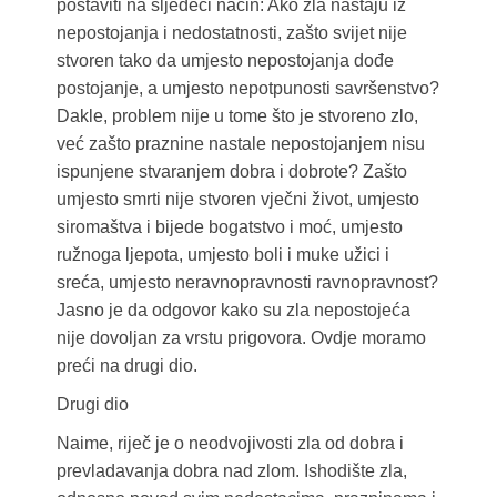
postaviti na sljedeći način: Ako zla nastaju iz
nepostojanja i nedostatnosti, zašto svijet nije
stvoren tako da umjesto nepostojanja dođe
postojanje, a umjesto nepotpunosti savršenstvo?
Dakle, problem nije u tome što je stvoreno zlo,
već zašto praznine nastale nepostojanjem nisu
ispunjene stvaranjem dobra i dobrote? Zašto
umjesto smrti nije stvoren vječni život, umjesto
siromaštva i bijede bogatstvo i moć, umjesto
ružnoga ljepota, umjesto boli i muke užici i
sreća, umjesto neravnopravnosti ravnopravnost?
Jasno je da odgovor kako su zla nepostojeća
nije dovoljan za vrstu prigovora. Ovdje moramo
preći na drugi dio.
Drugi dio
Naime, riječ je o neodvojivosti zla od dobra i
prevladavanja dobra nad zlom. Ishodište zla,