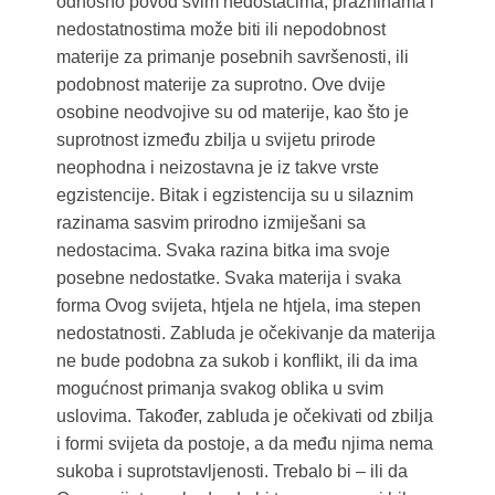
odnosno povod svim nedostacima, prazninama i
nedostatnostima može biti ili nepodobnost
materije za primanje posebnih savršenosti, ili
podobnost materije za suprotno. Ove dvije
osobine neodvojive su od materije, kao što je
suprotnost između zbilja u svijetu prirode
neophodna i neizostavna je iz takve vrste
egzistencije. Bitak i egzistencija su u silaznim
razinama sasvim prirodno izmiješani sa
nedostacima. Svaka razina bitka ima svoje
posebne nedostatke. Svaka materija i svaka
forma Ovog svijeta, htjela ne htjela, ima stepen
nedostatnosti. Zabluda je očekivanje da materija
ne bude podobna za sukob i konflikt, ili da ima
mogućnost primanja svakog oblika u svim
uslovima. Također, zabluda je očekivati od zbilja
i formi svijeta da postoje, a da među njima nema
sukoba i suprotstavljenosti. Trebalo bi – ili da