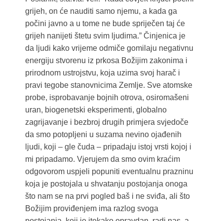
grijeh, on će nauditi samo njemu, a kada ga
počini javno a u tome ne bude spriječen taj će
grijeh nanijeti štetu svim ljudima.” Činjenica je
da ljudi kako vrijeme odmiče gomilaju negativnu
energiju stvorenu iz prkosa Božijim zakonima i
prirodnom ustrojstvu, koja uzima svoj harač i
pravi tegobe stanovnicima Zemlje. Sve atomske
probe, isprobavanje bojnih otrova, osiromašeni
uran, biogenetski eksperimenti, globalno
zagrijavanje i bezbroj drugih primjera svjedoče
da smo potopljeni u suzama nevino ojađenih
ljudi, koji – gle čuda – pripadaju istoj vrsti kojoj i
mi pripadamo. Vjerujem da smo ovim kraćim
odgovorom uspjeli popuniti eventualnu prazninu
koja je postojala u shvatanju postojanja onoga
što nam se na prvi pogled baš i ne sviđa, ali što
Božijim proviđenjem ima razlog svoga
postojanja, koji je itekako opravdan, radi nas, a