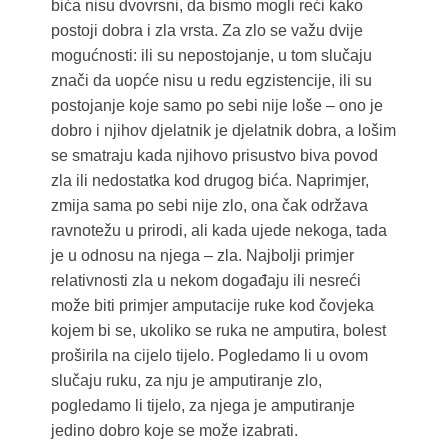
bića nisu dvovrsni, da bismo mogli reći kako
postoji dobra i zla vrsta. Za zlo se važu dvije
mogućnosti: ili su nepostojanje, u tom slučaju
znači da uopće nisu u redu egzistencije, ili su
postojanje koje samo po sebi nije loše – ono je
dobro i njihov djelatnik je djelatnik dobra, a lošim
se smatraju kada njihovo prisustvo biva povod
zla ili nedostatka kod drugog bića. Naprimjer,
zmija sama po sebi nije zlo, ona čak održava
ravnotežu u prirodi, ali kada ujede nekoga, tada
je u odnosu na njega – zla. Najbolji primjer
relativnosti zla u nekom događaju ili nesreći
može biti primjer amputacije ruke kod čovjeka
kojem bi se, ukoliko se ruka ne amputira, bolest
proširila na cijelo tijelo. Pogledamo li u ovom
slučaju ruku, za nju je amputiranje zlo,
pogledamo li tijelo, za njega je amputiranje
jedino dobro koje se može izabrati.