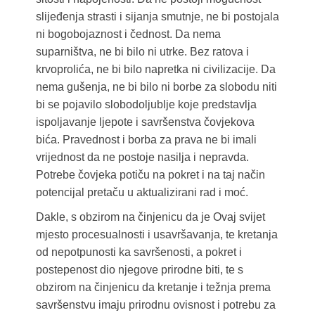
slijeđenja strasti i sijanja smutnje, ne bi postojala
ni bogobojaznost i čednost. Da nema
suparništva, ne bi bilo ni utrke. Bez ratova i
krvoprolića, ne bi bilo napretka ni civilizacije. Da
nema gušenja, ne bi bilo ni borbe za slobodu niti
bi se pojavilo slobodoljublje koje predstavlja
ispoljavanje ljepote i savršenstva čovjekova
bića. Pravednost i borba za prava ne bi imali
vrijednost da ne postoje nasilja i nepravda.
Potrebe čovjeka potiču na pokret i na taj način
potencijal pretaču u aktualizirani rad i moć.
Dakle, s obzirom na činjenicu da je Ovaj svijet
mjesto procesualnosti i usavršavanja, te kretanja
od nepotpunosti ka savršenosti, a pokret i
postepenost dio njegove prirodne biti, te s
obzirom na činjenicu da kretanje i težnja prema
savršenstvu imaju prirodnu ovisnost i potrebu za