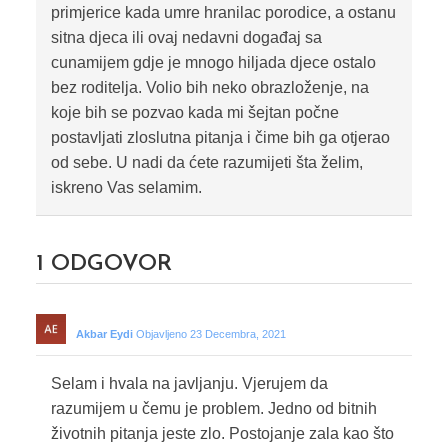
primjerice kada umre hranilac porodice, a ostanu
sitna djeca ili ovaj nedavni događaj sa
cunamijem gdje je mnogo hiljada djece ostalo
bez roditelja. Volio bih neko obrazloženje, na
koje bih se pozvao kada mi šejtan počne
postavljati zloslutna pitanja i čime bih ga otjerao
od sebe. U nadi da ćete razumijeti šta želim,
iskreno Vas selamim.
1
ODGOVOR
Akbar Eydi
Objavljeno 23 Decembra, 2021
Selam i hvala na javljanju. Vjerujem da
razumijem u čemu je problem. Jedno od bitnih
životnih pitanja jeste zlo. Postojanje zala kao što