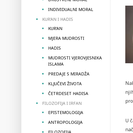
INDIVIDUALNI MORAL
KUR’AN I HADIS
KUR’AN
MJERA MUDROSTI
HADIS
MUDROSTI VJEROVJESNIKA
ISLAMA
PREDAJE S MIRADŽA
Nak
KLJUČEVI ŽIVOTA
nji
ČETRDESET HADISA
pro
FILOZOFIJA I IRFAN
EPISTEMOLOGIJA
U č
ANTROPOLOGIJA
nač
FILOZOFIJA