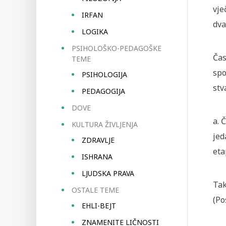
vje
IRFAN
dva
LOGIKA
PSIHOLOŠKO-PEDAGOŠKE
Čas
TEME
spo
PSIHOLOGIJA
stv
PEDAGOGIJA
DOVE
a. 
KULTURA ŽIVLJENJA
jed
ZDRAVLJE
eta
ISHRANA
LJUDSKA PRAVA
Tak
OSTALE TEME
(Po
EHLI-BEJT
ZNAMENITE LIČNOSTI