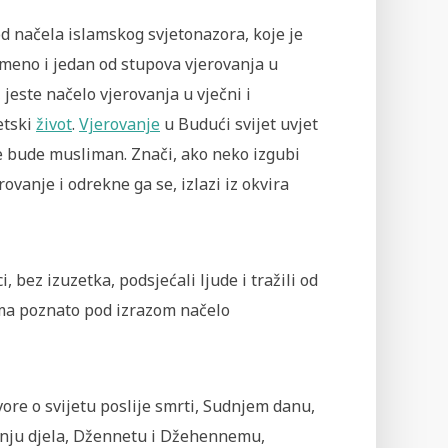
d načela islamskog svjetonazora, koje je
emeno i jedan od stupova vjerovanja u
 jeste načelo vjerovanja u vječni i
etski
život
.
Vjerovanje
u Budući svijet uvjet
e bude musliman. Znači, ako neko izgubi
rovanje i odrekne ga se, izlazi iz okvira
 bez izuzetka, podsjećali ljude i tražili od
ima poznato pod izrazom načelo
ore o svijetu poslije smrti, Sudnjem danu,
ženju djela, Džennetu i Džehennemu,