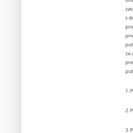
sma
zav
s d
pro
pro
put
za 
pre
put
1. 
2. 
3. 