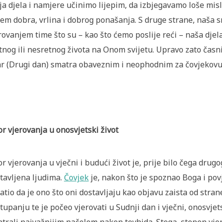
ja djela i namjere učinimo lijepim, da izbjegavamo loše misli
em dobra, vrlina i dobrog ponašanja. S druge strane, naša 
rovanjem time što su – kao što ćemo poslije reći – naša dje
tnog ili nesretnog života na Onom svijetu. Upravo zato časni
r (Drugi dan) smatra obaveznim i neophodnim za čovjekovu
or vjerovanja u onosvjetski život
or vjerovanja u vječni i budući život je, prije bilo čega dru
tavljena ljudima.
Čovjek
je, nakon što je spoznao Boga i pov
atio da je ono što oni dostavljaju kao objavu zaista od stra
tupanju te je počeo vjerovati u Sudnji dan i vječni, onosvjets