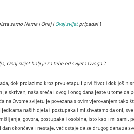
oista samo Nama i Onaj i
Ovaj svijet
pripada!
1
lja, Onaj svijet bolji je za tebe od svijeta Ovoga.
2
Sada, dok prolazimo kroz prvu etapu i prvi život i dok još ni
 je skriven, naša sreća i ovog i onog dana jeste u tome da 
ća na Ovome svijetu je povezana s ovim vjerovanjem tako 
ljedicama naših djela i postupaka i mi shvatamo da oni, sve
mišljanja, govora, postupaka i osobina, isto kao i mi sami, po
i dan okončava i nestaje, već ostaje da se drugog dana za sv