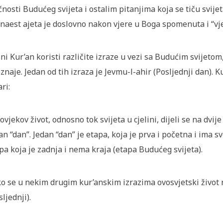
čnosti Budućeg svijeta i ostalim pitanjima koja se tiču svijet
naest ajeta je doslovno nakon vjere u Boga spomenuta i “vje
ni Kur’an koristi različite izraze u vezi sa Budućim svijetom,
znaje. Jedan od tih izraza je Jevmu-l-ahir (Posljednji dan). 
ari:
Čovjekov život, odnosno tok svijeta u cjelini, dijeli se na dvi
an “dan”. Jedan “dan” je etapa, koja je prva i početna i ima sv
pa koja je zadnja i nema kraja (etapa Budućeg svijeta).
o se u nekim drugim kur’anskim izrazima ovosvjetski život na
sljednji).