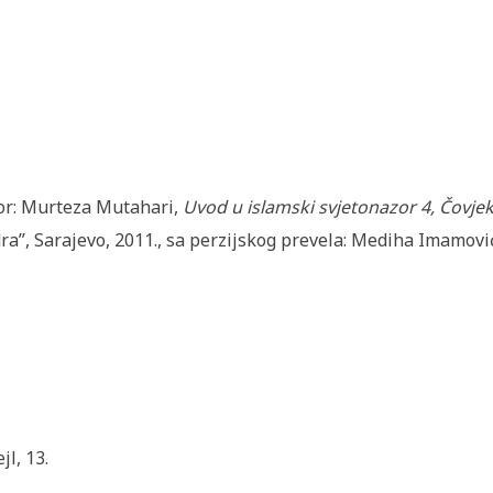
or: Murteza Mutahari,
Uvod u islamski svjetonazor 4, Čovjek 
ra”, Sarajevo, 2011., sa perzijskog prevela: Mediha Imamovi
jl, 13.