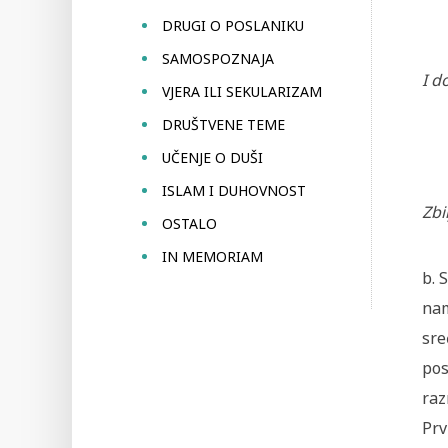
DRUGI O POSLANIKU
SAMOSPOZNAJA
I d
VJERA ILI SEKULARIZAM
DRUŠTVENE TEME
UČENJE O DUŠI
ISLAM I DUHOVNOST
Zbi
OSTALO
IN MEMORIAM
b. 
nam
sre
pos
raz
Prv