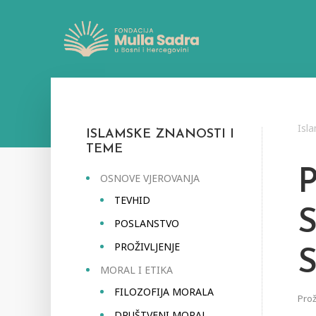
Isl
ISLAMSKE ZNANOSTI I
TEME
OSNOVE VJEROVANJA
TEVHID
POSLANSTVO
PROŽIVLJENJE
MORAL I ETIKA
FILOZOFIJA MORALA
Prož
DRUŠTVENI MORAL