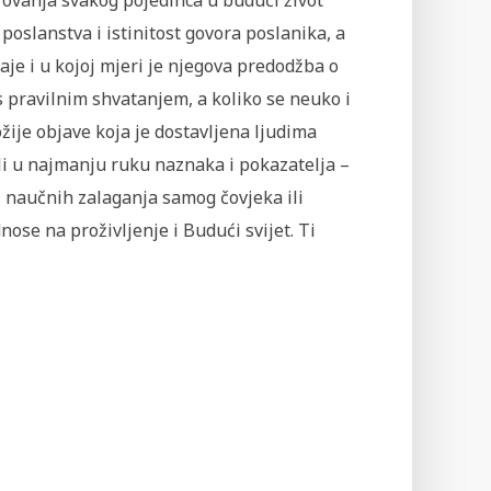
rovanja svakog pojedinca u budući život
poslanstva i istinitost govora poslanika, a
je i u kojoj mjeri je njegova predodžba o
s pravilnim shvatanjem, a koliko se neuko i
ije objave koja je dostavljena ljudima
ili u najmanju ruku naznaka i pokazatelja –
i naučnih zalaganja samog čovjeka ili
nose na proživljenje i Budući svijet. Ti