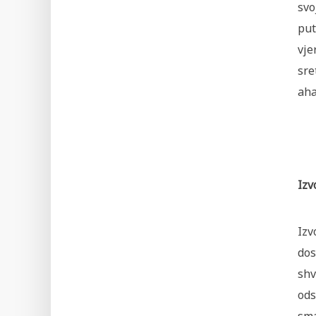
svo
put
vje
sre
aha
Izv
Izv
dos
shv
ods