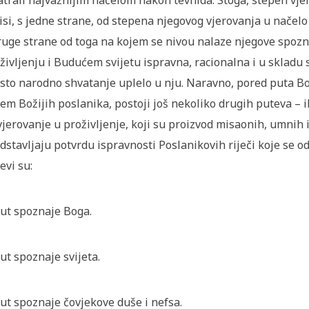
trali najvažnijim načelom nakon tevhida. Stoga, stepen vje
isi, s jedne strane, od stepena njegovog vjerovanja u načelo 
ruge strane od toga na kojem se nivou nalaze njegove spozna
življenju i Budućem svijetu ispravna, racionalna i u skladu 
sto narodno shvatanje uplelo u nju. Naravno, pored puta Bož
em Božijih poslanika, postoji još nekoliko drugih puteva – 
vjerovanje u proživljenje, koji su proizvod misaonih, umnih 
dstavljaju potvrdu ispravnosti Poslanikovih riječi koje se od
evi su:
Put spoznaje Boga.
Put spoznaje svijeta.
Put spoznaje čovjekove duše i nefsa.