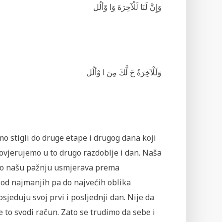
وَإِنَّ لَنَا لَلْآخِرَةَ وَا وْألُل
وَلَلْآخِرَةُ خَ لَّكَ مِنَ ا وْألُل
smo stigli do druge etape i drugog dana koji
povjerujemo u to drugo razdoblje i dan. Naša
što našu pažnju usmjerava prema
 od najmanjih pa do najvećih oblika
sjeduju svoj prvi i posljednji dan. Nije da
e to svodi račun. Zato se trudimo da sebe i