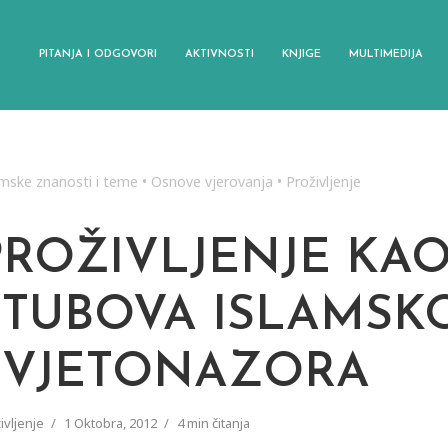
PITANJA I ODGOVORI
AKTIVNOSTI
KNJIGE
MULTIMEDIJA
amske znanosti i teme
•
Osnove vjerovanja
•
Proživljenje
PROŽIVLJENJE KA
STUBOVA ISLAMSK
SVJETONAZORA
ivljenje
1 Oktobra, 2012
4 min čitanja