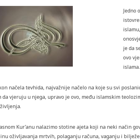
Jedno o
istovr
islamu,
onosvj
je da s
ovo vje
islama.
on načela tevhida, najvažnije načelo na koje su svi poslanici,
h da vjeruju u njega, upravo je ovo, među islamskim teoloz
življenja.
asnom Kur’anu nalazimo stotine ajeta koji na neki način gov
inu oživljavanja mrtvih, polaganju računa, vaganju i bilje