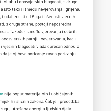
ti Allahu i onosvjetskih blagodati, s druge
 a isto tako i između nevjerovanja i grijeha,
, i udaljenosti od Boga i lišenosti vječnih
ti, s druge strane, postoji neposredna
nost. Također, između vjerovanja i dobrih
e onosvjetskih patnji i nevjerovanja, kao i
 i vječnih blagodati vlada oprečan odnos. U
 da je njihovo poricanje ravno poricanju
ne
nije poput materijalnih i uobičajenih
mijskih i sličnih zakona. Čak je i predodžba
drugu, utrošena energija ljudskih djela