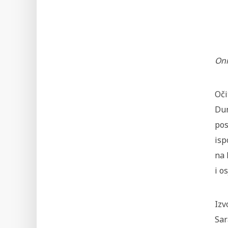
Oni
Oči
Dun
pos
isp
na 
i o
Izv
Sar