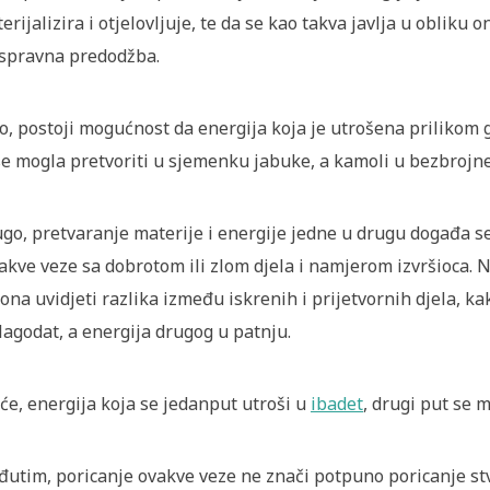
erijalizira i otjelovljuje, te da se kao takva javlja u obliku o
spravna predodžba.
o, postoji mogućnost da energija koja je utrošena prilikom 
se mogla pretvoriti u sjemenku jabuke, a kamoli u bezbrojn
go, pretvaranje materije i energije jedne u drugu događa s
akve veze sa dobrotom ili zlom djela i namjerom izvršioca. 
ona uvidjeti razlika između iskrenih i prijetvornih djela, ka
lagodat, a energija drugog u patnju.
će, energija koja se jedanput utroši u
ibadet
, drugi put se 
utim, poricanje ovakve veze ne znači potpuno poricanje stva