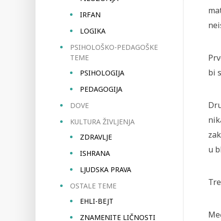
mat
IRFAN
nei
LOGIKA
PSIHOLOŠKO-PEDAGOŠKE
Prv
TEME
bi 
PSIHOLOGIJA
PEDAGOGIJA
Dru
DOVE
nik
KULTURA ŽIVLJENJA
zak
ZDRAVLJE
u b
ISHRANA
LJUDSKA PRAVA
Tre
OSTALE TEME
EHLI-BEJT
Međ
ZNAMENITE LIČNOSTI