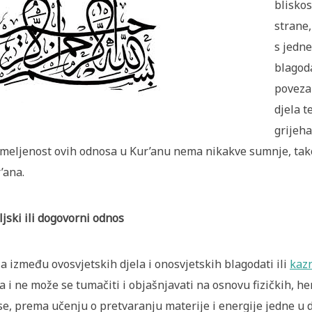
bliskos
strane,
s jedne
blagoda
poveza
djela t
grijeha
meljenost ovih odnosa u Kur’anu nema nikakve sumnje, tako
’ana.
ljski ili dogovorni odnos
a između ovosvjetskih djela i onosvjetskih blagodati ili
kaz
a i ne može se tumačiti i objašnjavati na osnovu fizičkih, he
se, prema učenju o pretvaranju materije i energije jedne u 