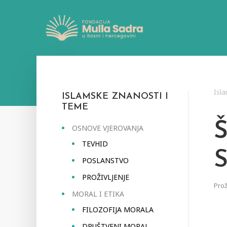
Isl
ISLAMSKE ZNANOSTI I
TEME
OSNOVE VJEROVANJA
TEVHID
S
POSLANSTVO
PROŽIVLJENJE
Prož
MORAL I ETIKA
FILOZOFIJA MORALA
DRUŠTVENI MORAL