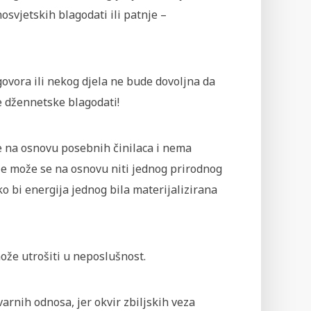
nosvjetskih blagodati ili patnje –
govora ili nekog djela ne bude dovoljna da
e džennetske blagodati!
e na osnovu posebnih činilaca i nema
Ne može se na osnovu niti jednog prirodnog
ko bi energija jednog bila materijalizirana
može utrošiti u neposlušnost.
rnih odnosa, jer okvir zbiljskih veza