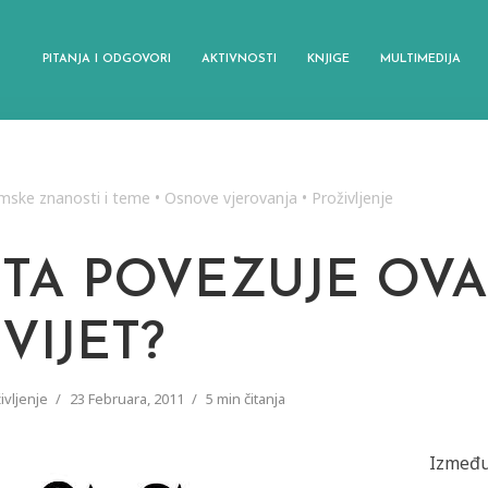
PITANJA I ODGOVORI
AKTIVNOSTI
KNJIGE
MULTIMEDIJA
amske znanosti i teme
•
Osnove vjerovanja
•
Proživljenje
ŠTA POVEZUJE OVAJ
VIJET?
ivljenje
23 Februara, 2011
5 min čitanja
Između 