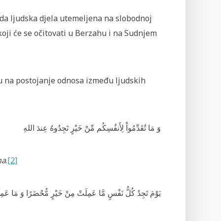
da ljudska djela utemeljena na slobodnoj
koji će se očitovati u Berzahu i na Sudnjem
u na postojanje odnosa između ljudskih
وَ مَا تُقَدِّمُواْ لِأَنفُسِكُم مِّنْ خَيْرٍ تَجِدُوهُ عِندَ اللهِ
ha
.
[2]
يَوْمَ تَجِدُ كُلُّ نَفْسٍ مَّا عَمِلَتْ مِنْ خَيْرٍ مُّحْضَرًا وَ مَا عَمِلَتْ م