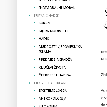
INDIVIDUALNI MORAL
KUR’AN I HADIS
KUR’AN
MJERA MUDROSTI
HADIS
MUDROSTI VJEROVJESNIKA
ISLAMA
ute
Kur
PREDAJE S MIRADŽA
KLJUČEVI ŽIVOTA
Zbi
ČETRDESET HADISA
FILOZOFIJA I IRFAN
Vez
EPISTEMOLOGIJA
vez
ANTROPOLOGIJA
da 
FILOZOFIJA