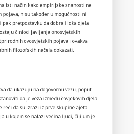
na isti način kako empirijske znanosti ne
h pojava, nisu također u mogućnosti ni
 pak pretpostavku da dobra i loša djela
ostaju činioci javljanja onosvjetskih
atprirodnih ovosvjetskih pojava i ovakva
bnih filozofskih načela dokazati.
takva da ukazuju na dogovornu vezu, poput
stanoviti da je veza između čovjekovih djela
 reći da su izrazi iz prve skupine ajeta
a u kojem se nalazi većina ljudi, čiji um je