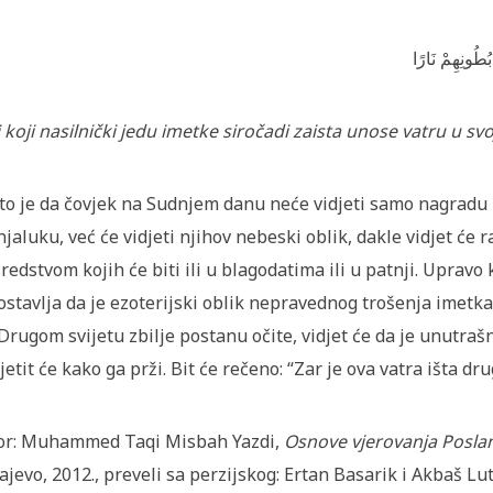
بُطُونِهِمْ نَارًا
 koji nasilnički jedu imetke siročadi zaista unose vatru u sv
to je da čovjek na Sudnjem danu neće vidjeti samo nagradu il
jaluku, već će vidjeti njihov nebeski oblik, dakle vidjet će ra
redstvom kojih će biti ili u blagodatima ili u patnji. Uprav
ostavlja da je ezoterijski oblik nepravednog trošenja imetka
Drugom svijetu zbilje postanu očite, vidjet će da je unutraš
sjetit će kako ga prži. Bit će rečeno: “Zar je ova vatra išta d
or: Muhammed Taqi Misbah Yazdi,
Osnove vjerovanja Posla
ajevo, 2012., preveli sa perzijskog: Ertan Basarik i Akbaš Lut