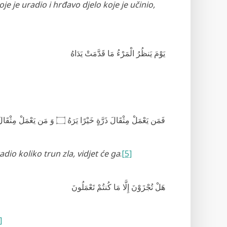
je je uradio i hrđavo djelo koje je učinio,
يَوْمَ يَنظُرُ الْمَرْءُ مَا قَدَّمَتْ يَدَاهُ
وَ مَن يَعْمَلْ مِثْقَالَ ذ
۝
فَمَن يَعْمَلْ مِثْقَالَ ذَرَّةٍ خَيْرًا يَرَهُ
dio koliko trun zla, vidjet će ga
.
[5]
هَلْ تُجْزَوْنَ إِلَّا مَا كُنتُمْ تَعْمَلُونَ
]