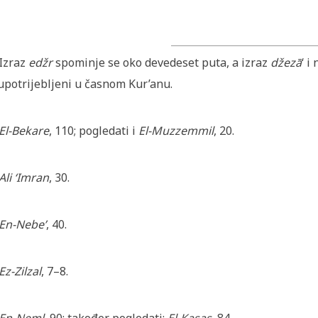
Izraz
edžr
spominje se oko devedeset puta, a izraz
džezā
‘ i
upotrijebljeni u časnom Kur’anu.
El-Bekare
, 110; pogledati i
El-Muzzemmil
, 20.
Ali ‘Imran
, 30.
En-Nebe’
, 40.
Ez-Zilzal
, 7–8.