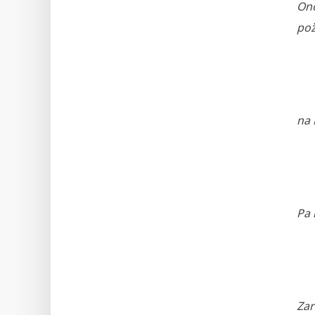
Ono
pož
n
a 
Pa 
Zar