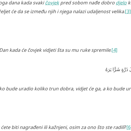
ga dana kada svaki
čovjek
pred sobom nađe dobro
djelo
ko
eljet će da se između njih i njega nalazi udaljenost velika
.
[3]
Dan kada će čovjek vidjeti šta su mu ruke spremile
.
[4]
َرَّةٍ شَرًّا يَرَهُ
ko bude uradio koliko trun dobra, vidjet će ga, a ko bude ura
 ćete biti nagrađeni ili kažnjeni, osim za ono što ste radili
?
[6