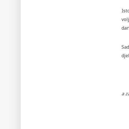
Ist
vol
dan
Sad
dje
a
za