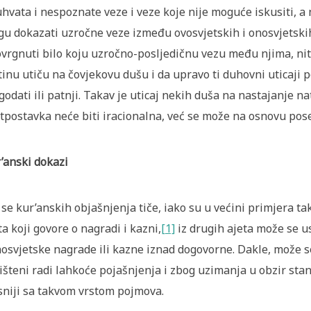
hvata i nespoznate veze i veze koje nije moguće iskusiti, a 
u dokazati uzročne veze između ovosvjetskih i onosvjetski
vrgnuti bilo koju uzročno-posljedičnu vezu među njima, niti
tinu utiču na čovjekovu dušu i da upravo ti duhovni uticaji p
godati ili patnji. Takav je uticaj nekih duša na nastajanje n
tpostavka neće biti iracionalna, već se može na osnovu pose
’anski dokazi
 se kur’anskih objašnjenja tiče, iako su u većini primjera 
ta koji govore o nagradi i kazni,
[1]
iz drugih ajeta može se u
nosvjetske nagrade ili kazne iznad dogovorne. Dakle, može se
išteni radi lahkoće pojašnjenja i zbog uzimanja u obzir stanj
sniji sa takvom vrstom pojmova.