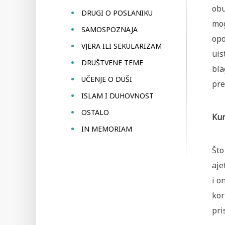
obu
DRUGI O POSLANIKU
mog
SAMOSPOZNAJA
opo
VJERA ILI SEKULARIZAM
uis
DRUŠTVENE TEME
bla
UČENJE O DUŠI
pre
ISLAM I DUHOVNOST
OSTALO
Kur
IN MEMORIAM
Što
aje
i o
kor
pri