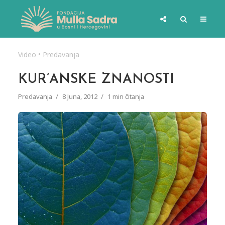
Video
•
Predavanja
KUR’ANSKE ZNANOSTI
Predavanja
8 Juna, 2012
1 min čitanja