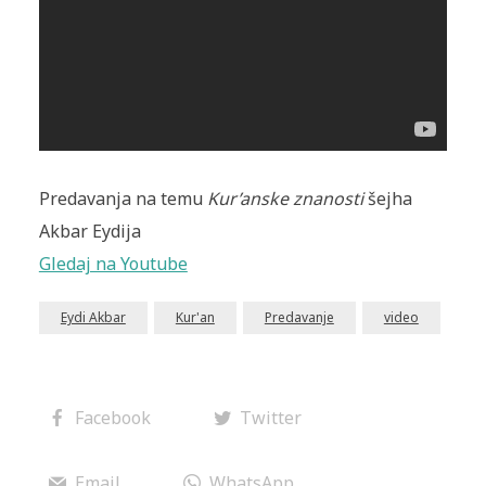
Predavanja na temu
Kur’anske znanosti
šejha
Akbar Eydija
Gledaj na Youtube
Eydi Akbar
Kur'an
Predavanje
video
Facebook
Twitter
Email
WhatsApp