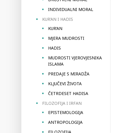
INDIVIDUALNI MORAL
KUR’AN I HADIS
KUR’AN
MJERA MUDROSTI
HADIS
MUDROSTI VJEROVJESNIKA
ISLAMA
PREDAJE S MIRADŽA
KLJUČEVI ŽIVOTA
ČETRDESET HADISA
FILOZOFIJA I IRFAN
EPISTEMOLOGIJA
ANTROPOLOGIJA
FILOZOFIJA