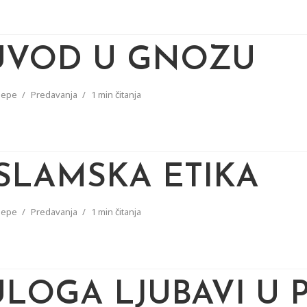
UVOD U GNOZU
pepe
Predavanja
1 min čitanja
ISLAMSKA ETIKA
pepe
Predavanja
1 min čitanja
ULOGA LJUBAVI U 