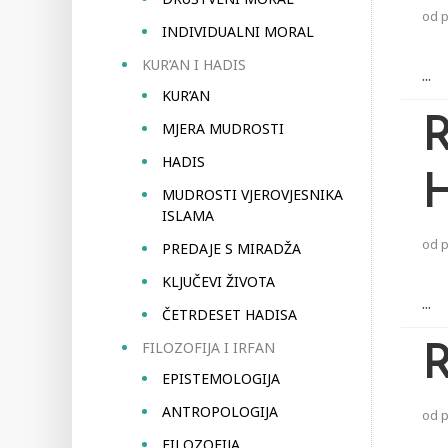
od
INDIVIDUALNI MORAL
KUR’AN I HADIS
...
KUR’AN
MJERA MUDROSTI
HADIS
MUDROSTI VJEROVJESNIKA
ISLAMA
od
PREDAJE S MIRADŽA
KLJUČEVI ŽIVOTA
...
ČETRDESET HADISA
FILOZOFIJA I IRFAN
EPISTEMOLOGIJA
ANTROPOLOGIJA
od
FILOZOFIJA