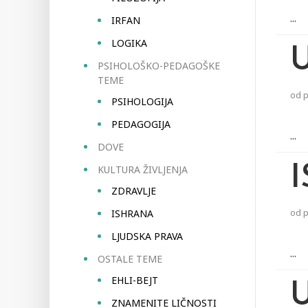
...
IRFAN
LOGIKA
PSIHOLOŠKO-PEDAGOŠKE
TEME
od
PSIHOLOGIJA
PEDAGOGIJA
...
DOVE
KULTURA ŽIVLJENJA
ZDRAVLJE
od
ISHRANA
LJUDSKA PRAVA
...
OSTALE TEME
EHLI-BEJT
ZNAMENITE LIČNOSTI