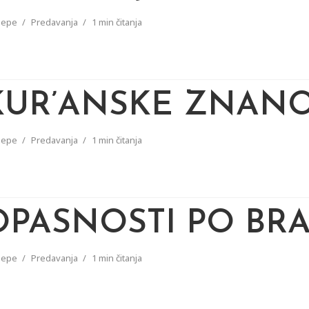
pepe
Predavanja
1 min čitanja
KUR’ANSKE ZNANO
pepe
Predavanja
1 min čitanja
OPASNOSTI PO BRA
pepe
Predavanja
1 min čitanja