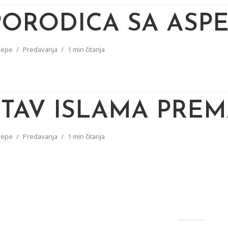
PORODICA SA ASPE
pepe
Predavanja
1 min čitanja
STAV ISLAMA PREM
pepe
Predavanja
1 min čitanja