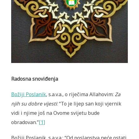
Radosna snoviđenja
Božiji Poslanik
, s.a.v.a., o riječima Allahovim:
Za
njih su dobre vijesti
: “To je lijep san koji vjernik
vidi i njime još na Ovome svijetu bude
obradovan.”
[1]
Božiji Poslanik, s.a.v.a.: “Od poslanstva neće ostati