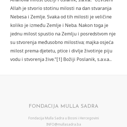
Allah je stvorio stotinu milosti na dan stvaranja
Nebesa i Zemlje. Svaka od tih milosti je veličine
koliko je između Zemlje i Neba. Nakon toga je
jednu milost spustio na Zemlju i posredstvom nje
su stvorenja međusobno milostiva; majka osjeća
milost prema djetetu, ptice i divlje životinje piju
vodu i stvorenja žive.”[1] Božiji Poslanik, s.a.v.a...
FONDACIJA MULLA SADRA
Fondacija Mulla Sadra u Bosni i Hercegovini
INFO@mullasadra.ba