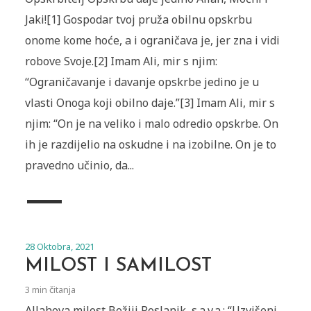
Jaki![1] Gospodar tvoj pruža obilnu opskrbu
onome kome hoće, a i ograničava je, jer zna i vidi
robove Svoje.[2] Imam Ali, mir s njim:
“Ograničavanje i davanje opskrbe jedino je u
vlasti Onoga koji obilno daje.”[3] Imam Ali, mir s
njim: “On je na veliko i malo odredio opskrbe. On
ih je razdijelio na oskudne i na izobilne. On je to
pravedno učinio, da...
28 Oktobra, 2021
MILOST I SAMILOST
3 min čitanja
Allahova milost Božiji Poslanik, s.a.v.a.: “Uzvišeni