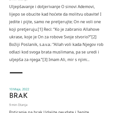
Uljepšavanje i dotjerivanje O sinovi Ademovi,
lijepo se obucite kad hoćete da molitvu obavite! I
jedite i pijte, samo ne pretjerujte; On ne voli one
koji pretjeruju.[1] Reci: “Ko je zabranio Allahove
ukrase, koje je On za robove Svoje stvorio?”[2]
Božiji Poslanik, s.a.v.a.: “Allah voli kada Njegov rob
odlazi kod svoga brata muslimana, pa se uredi i
uljepša za njega.”[3] Imam Ali, mir s njim:...
10 Maja, 2022
BRAK
9 min čitanja
Poticanje na brak Udajite neudate i ženite