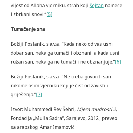
vijest od Allaha vjerniku, strah koji
šejtan
nameće
i zbrkani snovi.”
[5]
Tumačenje sna
Božiji Poslanik, s.a.v.a.: “Kada neko od vas usni
dobar san, neka ga tumači i obznani, a kada usni
ružan san, neka ga ne tumači i ne obznanjuje.”
[6]
Božiji Poslanik, s.a.v.a.: “Ne treba govoriti san
nikome osim vjerniku koji je čist od zavisti i
griješenja.”
[7]
Izvor: Muhammedi Rey Šehri,
Mjera mudrosti 2
,
Fondacija „Mulla Sadra“, Sarajevo, 2012., preveo
sa arapskog: Amar Imamović