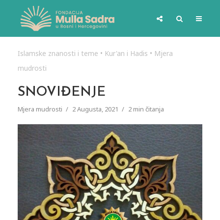
Islamske znanosti i teme
•
Kur'an i Hadis
•
Mjera
mudrosti
SNOVIĐENJE
Mjera mudrosti
2 Augusta, 2021
2 min čitanja