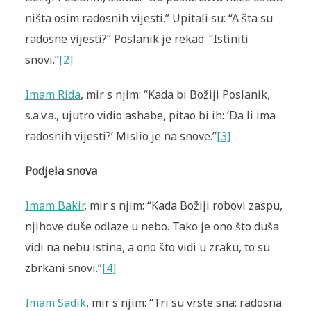
ništa osim radosnih vijesti.” Upitali su: “A šta su
radosne vijesti?” Poslanik je rekao: “Istiniti
snovi.”
[2]
Imam Rida
, mir s njim: “Kada bi Božiji Poslanik,
s.a.v.a., ujutro vidio ashabe, pitao bi ih: ‘Da li ima
radosnih vijesti?’ Mislio je na snove.”
[3]
Podjela snova
Imam Bakir
, mir s njim: “Kada Božiji robovi zaspu,
njihove duše odlaze u nebo. Tako je ono što duša
vidi na nebu istina, a ono što vidi u zraku, to su
zbrkani snovi.”
[4]
Imam Sadik
, mir s njim: “Tri su vrste sna: radosna