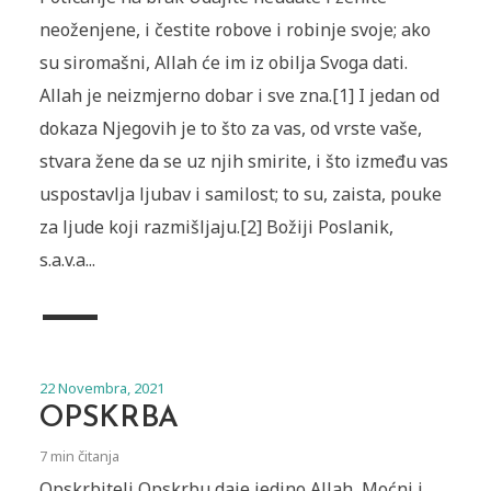
neoženjene, i čestite robove i robinje svoje; ako
su siromašni, Allah će im iz obilja Svoga dati.
Allah je neizmjerno dobar i sve zna.[1] I jedan od
dokaza Njegovih je to što za vas, od vrste vaše,
stvara žene da se uz njih smirite, i što između vas
uspostavlja ljubav i samilost; to su, zaista, pouke
za ljude koji razmišljaju.[2] Božiji Poslanik,
s.a.v.a...
22 Novembra, 2021
OPSKRBA
7 min čitanja
Opskrbitelj ‏Opskrbu daje jedino Allah, Moćni i