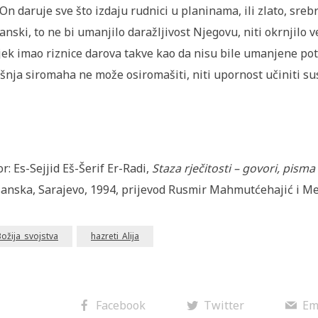
On daruje sve što izdaju rudnici u planinama, ili zlato, srebr
anski, to ne bi umanjilo daražljivost Njegovu, niti okrnjilo 
jek imao riznice darova takve kao da nisu bile umanjene potr
šnja siromaha ne može osiromašiti, niti upornost učiniti s
or: Es-Sejjid Eš-Šerif Er-Radi,
Staza rječitosti – govori, pisma 
anska, Sarajevo, 1994, prijevod Rusmir Mahmutćehajić i M
ožija_svojstva
hazreti_Alija
Facebook
Twitter
Em