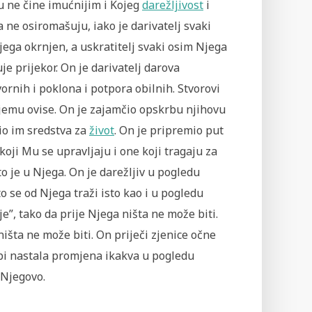
u ne čine imućnijim i Kojeg
darežljivost
i
 ne osiromašuju, iako je darivatelj svaki
ega okrnjen, a uskratitelj svaki osim Njega
je prijekor. On je darivatelj darova
ornih i poklona i potpora obilnih. Stvorovi
jemu ovise. On je zajamčio opskrbu njihovu
io im sredstva za
život
. On je pripremio put
koji Mu se upravljaju i one koji tragaju za
o je u Njega. On je darežljiv u pogledu
o se od Njega traži isto kao i u pogledu
je”, tako da prije Njega ništa ne može biti.
ništa ne može biti. On priječi zjenice očne
 bi nastala promjena ikakva u pogledu
 Njegovo.