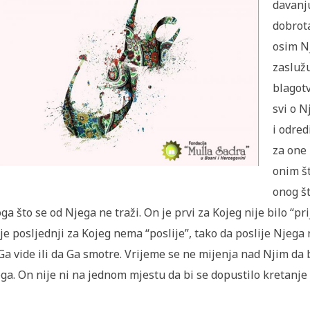
davanj
dobrota
osim Nj
zaslužu
blagotv
svi o N
i odred
za one 
onim št
onog št
ga što se od Njega ne traži. On je prvi za Kojeg nije bilo “pri
je posljednji za Kojeg nema “poslije”, tako da poslije Njega 
Ga vide ili da Ga smotre. Vrijeme se ne mijenja nad Njim da
ga. On nije ni na jednom mjestu da bi se dopustilo kretanje