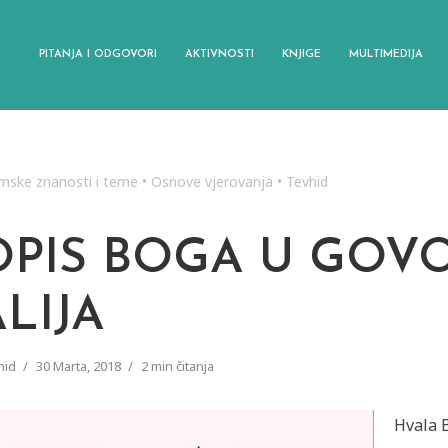
PITANJA I ODGOVORI
AKTIVNOSTI
KNJIGE
MULTIMEDIJA
amske znanosti i teme
•
Osnove vjerovanja
•
Tevhid
OPIS BOGA U GOV
ALIJA
hid
30 Marta, 2018
2 min čitanja
Hvala B