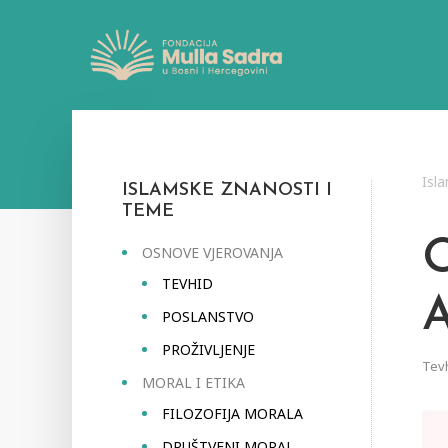
Isl
ISLAMSKE ZNANOSTI I
TEME
OSNOVE VJEROVANJA
TEVHID
POSLANSTVO
PROŽIVLJENJE
Tev
MORAL I ETIKA
FILOZOFIJA MORALA
DRUŠTVENI MORAL