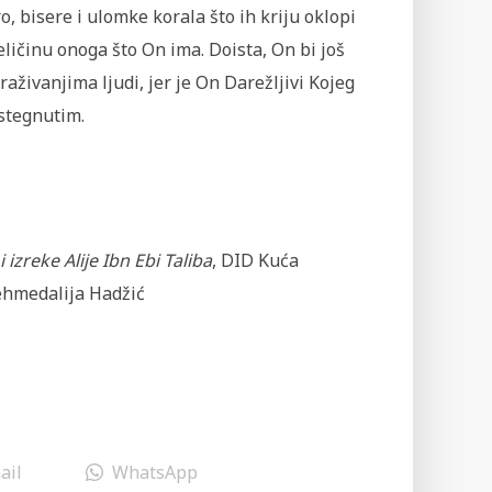
o, bisere i ulomke korala što ih kriju oklopi
veličinu onoga što On ima. Doista, On bi još
aživanjima ljudi, jer je On Darežljivi Kojeg
ustegnutim.
i izreke Alije Ibn Ebi Taliba
, DID Kuća
ehmedalija Hadžić
ail
WhatsApp