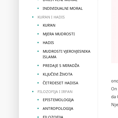
INDIVIDUALNI MORAL
KUR’AN I HADIS
KUR’AN
MJERA MUDROSTI
HADIS
MUDROSTI VJEROVJESNIKA
ISLAMA
PREDAJE S MIRADŽA
KLJUČEVI ŽIVOTA
ono
ČETRDESET HADISA
On 
FILOZOFIJA I IRFAN
da 
EPISTEMOLOGIJA
Nje
ANTROPOLOGIJA
FILOZOFIJA