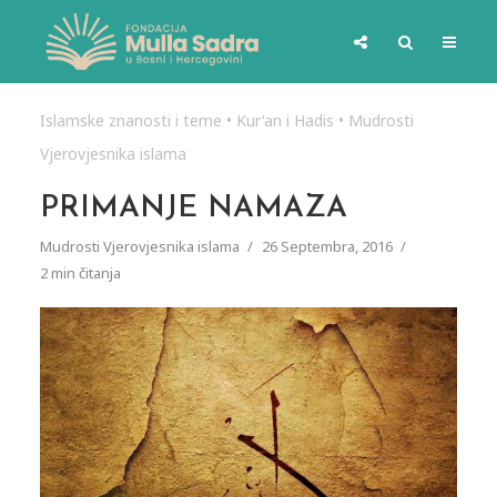
Islamske znanosti i teme
•
Kur'an i Hadis
•
Mudrosti
Vjerovjesnika islama
PRIMANJE NAMAZA
Mudrosti Vjerovjesnika islama
26 Septembra, 2016
2 min čitanja