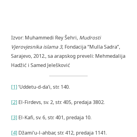
Izvor: Muhammedi Rey Šehri,
Mudrosti
Vjerovjesnika islama 3
, Fondacija “Mulla Sadra”,
Sarajevo, 2012., sa arapskog preveli: Mehmedalija
Hadžić i Samed Jelešković
[1]
‘Uddetu-d-da‘i
, str. 140.
[2]
El-Firdevs
, sv. 2, str. 405, predaja 3802.
[3]
El-Kafi
, sv. 6, str. 401, predaja 10.
[4]
Džami‘u-l-ahbar
, str. 412, predaja 1141.