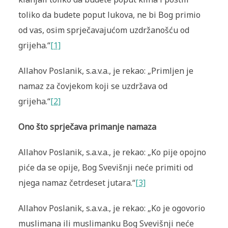
toliko da budete poput lukova, ne bi Bog primio
od vas, osim sprječavajućom uzdržanošću od
grijeha.“
[1]
Allahov Poslanik, s.a.v.a., je rekao: „Primljen je
namaz za čovjekom koji se uzdržava od
grijeha.“
[2]
Ono što sprječava primanje namaza
Allahov Poslanik, s.a.v.a., je rekao: „Ko pije opojno
piće da se opije, Bog Svevišnji neće primiti od
njega namaz četrdeset jutara.“
[3]
Allahov Poslanik, s.a.v.a., je rekao: „Ko je ogovorio
muslimana ili muslimanku Bog Svevišnji neće