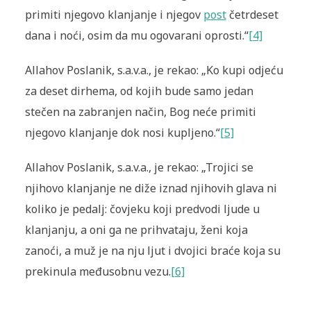
primiti njegovo klanjanje i njegov
post
četrdeset
dana i noći, osim da mu ogovarani oprosti.“
[4]
Allahov Poslanik, s.a.v.a., je rekao: „Ko kupi odjeću
za deset dirhema, od kojih bude samo jedan
stečen na zabranjen način, Bog neće primiti
njegovo klanjanje dok nosi kupljeno.“
[5]
Allahov Poslanik, s.a.v.a., je rekao: „Trojici se
njihovo klanjanje ne diže iznad njihovih glava ni
koliko je pedalj: čovjeku koji predvodi ljude u
klanjanju, a oni ga ne prihvataju, ženi koja
zanoći, a muž je na nju ljut i dvojici braće koja su
prekinula međusobnu vezu.
[6]