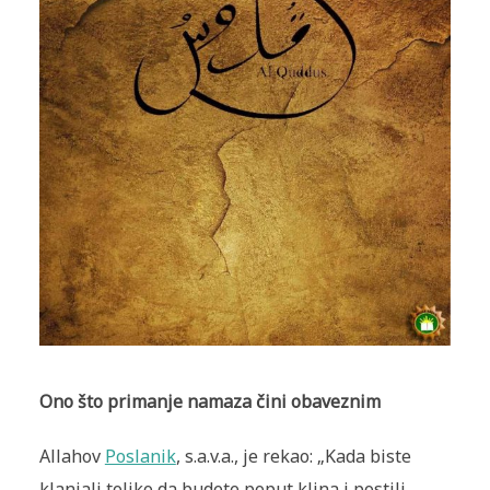
Ono što primanje namaza čini obaveznim
Allahov
Poslanik
, s.a.v.a., je rekao: „Kada biste
klanjali toliko da budete poput klina i postili