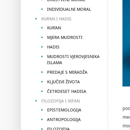
INDIVIDUALNI MORAL
KUR’AN I HADIS
KUR’AN
MJERA MUDROSTI
HADIS
MUDROSTI VJEROVJESNIKA
ISLAMA
PREDAJE S MIRADŽA
KLJUČEVI ŽIVOTA
ČETRDESET HADISA
FILOZOFIJA I IRFAN
pod
EPISTEMOLOGIJA
međ
ANTROPOLOGIJA
mod
FILOZOFIJA