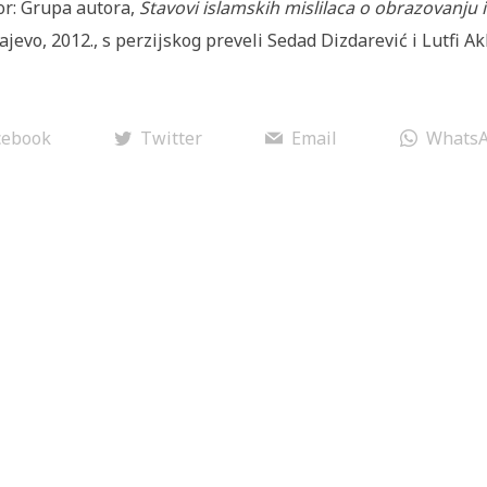
or: Grupa autora,
Stavovi islamskih mislilaca o obrazovanju 
ajevo, 2012., s perzijskog preveli Sedad Dizdarević i Lutfi A
cebook
Twitter
Email
Whats