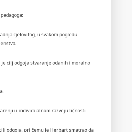
 i pedagoga:
zgradnja cjelovitog, u svakom pogledu
šenstva.
a je cilj odgoja stvaranje odanih i moralno
a.
arenju i individualnom razvoju ličnosti.
cilj odgoja, pri čemu je Herbart smatrao da