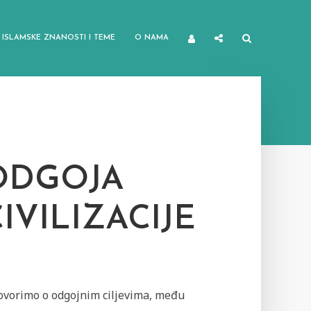
ISLAMSKE ZNANOSTI I TEME
O NAMA
 ODGOJA
IVILIZACIJE
ovorimo o odgojnim ciljevima, među