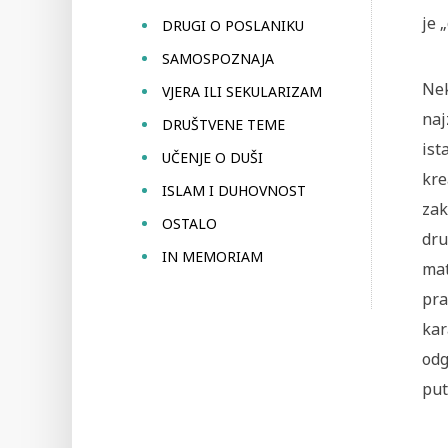
je 
DRUGI O POSLANIKU
SAMOSPOZNAJA
Nek
VJERA ILI SEKULARIZAM
naj
DRUŠTVENE TEME
ist
UČENJE O DUŠI
kre
ISLAM I DUHOVNOST
zak
OSTALO
dru
IN MEMORIAM
mat
pra
kar
odg
put