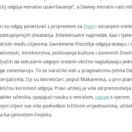
„cilj odgoja moralno usavršavanje“, a Dewey moralni rast vid
i su odgoj povezivali s pripremom za
život
i sticanjem sreds
zastupljenijih shvatanja. Intelektualni napredak, kao i tjele
aknuti među ciljevima. Savremene filozofije odgoja dodaju i
ativnosti, mirotvorstva, poštovanja kulture i osnovnih živo
ljučiti da sekularni odgojni sistemi obično naglašavaju jedn
ge zanemaruju. To se naročito vidi u pragmatizmu Johna Dewey
erijalizma, čiji su teoretičari, poput Makarenka, u prvi plan
ktičnu korisnost odgoja. Pravi učitelj je više od prenositelja
akter učenika, spajajući nauku s moralom,
razum
s vjerom,
ojni ciljevi sve više podređeni tržišnim vrijednostima, učite
a ka cjelovitom čovjeku.