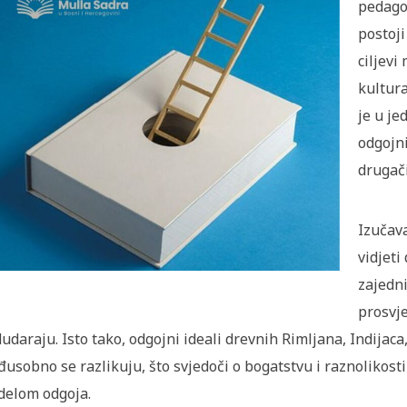
pedagoz
postoji
ciljevi
kultura
je u j
odgojn
drugači
Izučav
vidjeti
zajedn
prosvj
udaraju. Isto tako, odgojni ideali drevnih Rimljana, Indijaca
usobno se razlikuju, što svjedoči o bogatstvu i raznolikost
elom odgoja.