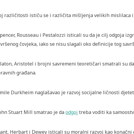
oj različitosti ističu se i različita mišljenja velikih mislilaca
Spencer, Rousseau i Pestalozzi isticali su da je cilj odgoja i
vršenog čovjeka, iako se nisu slagali oko definicije tog savr
Platon, Aristotel i brojni savremeni teoretičari smatrali su d
ravnih građana.
Emile Durkheim naglašavao je razvoj socijalne ličnosti djetet
John Stuart Mill smatrao je da
odgoj
treba voditi ka samoostv
Kant, Herbart i Dewey isticali su moralni razvoj kao konačni 