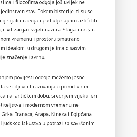
ima i filozofima odgoja još uvijek ne
 jedinstven stav. Tokom historije, ti su se
 mijenjali i razvijali pod utjecajem različitih
, civilizacija i svjetonazora. Stoga, ono što
ednom vremenu i prostoru smatrano
im idealom, u drugom je imalo sasvim
je značenje i svrhu.
anjem povijesti odgoja možemo jasno
 da se ciljevi obrazovanja u primitivnim
icama, antičkom dobu, srednjem vijeku, eri
etiteljstva i modernom vremenu ne
, Grka, Iranaca, Arapa, Kineza i Egipćana
i ljudskog iskustva u potrazi za savršenim