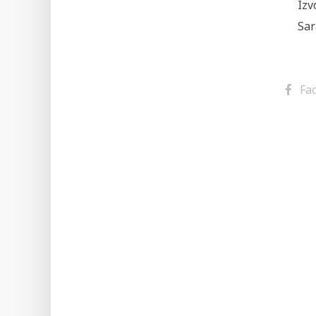
Izv
Sar
Fa