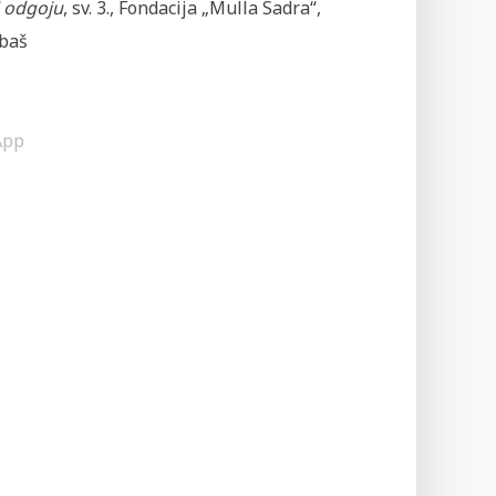
i odgoju
, sv. 3., Fondacija „Mulla Sadra“,
kbaš
App