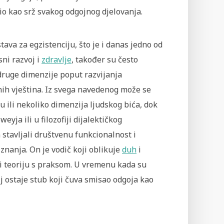
io kao srž svakog odgojnog djelovanja.
tava za egzistenciju, što je i danas jedno od
sni razvoj i
zdravlje
, također su često
 druge dimenzije poput razvijanja
tnih vještina. Iz svega navedenog može se
u ili nekoliko dimenzija ljudskog bića, dok
ja ili u filozofiji dijalektičkog
 stavljali društvenu funkcionalnost i
 znanja. On je vodič koji oblikuje
duh
i
 i teoriju s praksom. U vremenu kada su
lj ostaje stub koji čuva smisao odgoja kao