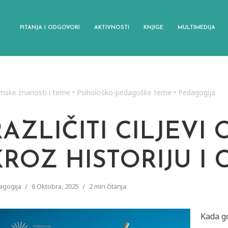
PITANJA I ODGOVORI
AKTIVNOSTI
KNJIGE
MULTIMEDIJA
amske znanosti i teme
•
Psihološko-pedagoške teme
•
Pedagogija
RAZLIČITI CILJEVI
KROZ HISTORIJU I C
agogija
6 Oktobra, 2025
2 min čitanja
Kada g