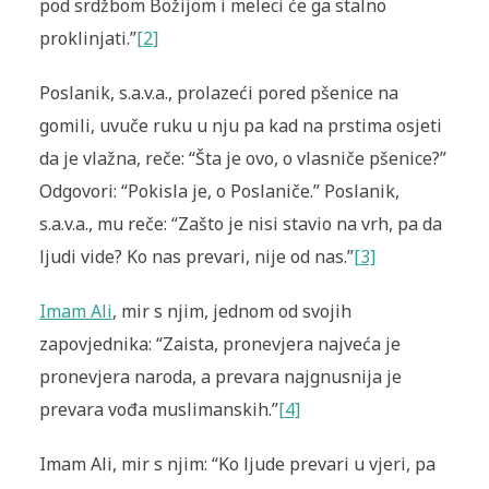
pod srdžbom Božijom i meleci će ga stalno
proklinjati.”
[2]
Poslanik, s.a.v.a., prolazeći pored pšenice na
gomili, uvuče ruku u nju pa kad na prstima osjeti
da je vlažna, reče: “Šta je ovo, o vlasniče pšenice?”
Odgovori: “Pokisla je, o Poslaniče.” Poslanik,
s.a.v.a., mu reče: “Zašto je nisi stavio na vrh, pa da
ljudi vide? Ko nas prevari, nije od nas.”
[3]
Imam Ali
, mir s njim, jednom od svojih
zapovjednika: “Zaista, pronevjera na­jveća je
pronevjera naroda, a prevara najgnusnija je
prevara vođa muslimanskih.”
[4]
Imam Ali, mir s njim: “Ko ljude prevari u vjeri, pa