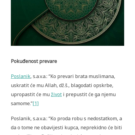
Pokuđenost prevare
Poslanik
, s.a.v.a.: “Ko prevari brata muslimana,
uskratit će mu Allah, dž.š., blagodati opskrbe,
upropastit će mu
život
i prepustit će ga njemu
samome.”
[1]
Poslanik, s.a.v.a.: “Ko proda robu s nedostatkom, a
da o tome ne obavi­jesti kupca, neprekidno će biti