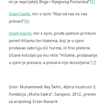
on je nepri­jatelj Boga i Njego­vog Poslanika!”
[5]
Imam Sadik
, mir s njim: “Nije od nas ko nas
prevari!”
[6]
Imam Kazim
, mir s njim, prođe jednom prilikom
pored Hišama ibn Hakema, koji je u sjeni
prodavao sabirijju (ili hurme, ili fino pletene
žičane košulje) pa mu reče: “Hišame, prodavanje
u sjeni je prevara, a prevara nije doz­vol­jena.”
[7]
Izvor: Muhammedi Rey Šehri,
Mjera mudrosti 3
,
Fondacija „Mulla Sadra“, Sarajevo, 2012., preveo
sa arapskog: Ertan Basarik