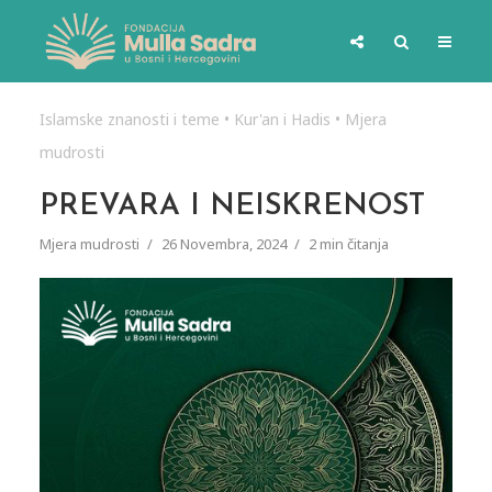
Islamske znanosti i teme
•
Kur'an i Hadis
•
Mjera
mudrosti
PREVARA I NEISKRENOST
Mjera mudrosti
26 Novembra, 2024
2 min čitanja