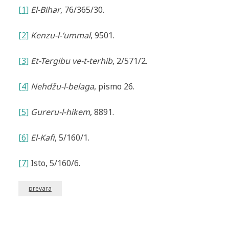
[1]
El-Bihar
, 76/365/30.
[2]
Kenzu-l-‘ummal
, 9501.
[3]
Et-Tergibu ve-t-terhib
, 2/571/2.
[4]
Nehdžu-l-belaga
, pismo 26.
[5]
Gureru-l-hikem
, 8891.
[6]
El-Kafi
, 5/160/1.
[7]
Isto, 5/160/6.
prevara