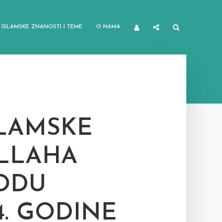
ISLAMSKE ZNANOSTI I TEME
O NAMA
SLAMSKE
ULLAHA
ODU
4. GODINE