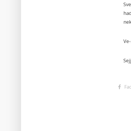
Sve
had
nek
Ve-
Sej
Fa