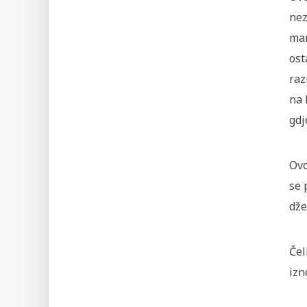
nez
man
ost
raz
na 
gdj
Ovo
se 
dže
Čel
izn