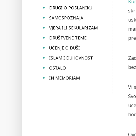
Kur
DRUGI O POSLANIKU
skr
SAMOSPOZNAJA
usk
VJERA ILI SEKULARIZAM
man
pre
DRUŠTVENE TEME
UČENJE O DUŠI
Zad
ISLAM I DUHOVNOST
bez
OSTALO
IN MEMORIAM
Vi 
Svo
uče
hod
Ove