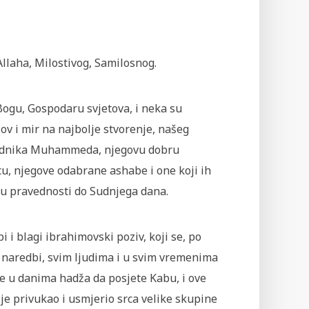
llaha, Milostivog, Samilosnog.
Bogu, Gospodaru svjetova, i neka su
ov i mir na najbolje stvorenje, našeg
dnika Muhammeda, njegovu dobru
u, njegove odabrane ashabe i one koji ih
 u pravednosti do Sudnjega dana.
pi i blagi ibrahimovski poziv, koji se, po
 naredbi, svim ljudima i u svim vremenima
e u danima hadža da posjete Kabu, i ove
je privukao i usmjerio srca velike skupine