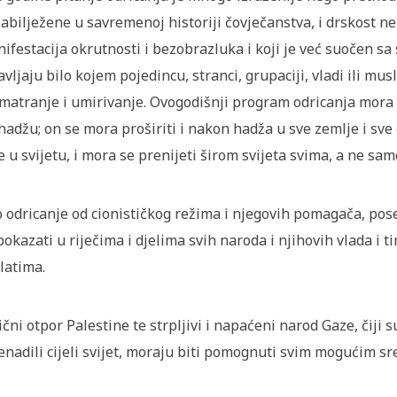
abilježene u savremenoj historiji čovječanstva, i drskost ne
ifestacija okrutnosti i bezobrazluka i koji je već suočen sa
avljaju bilo kojem pojedincu, stranci, grupaciji, vladi ili m
matranje i umirivanje. Ovogodišnji program odricanja mora bi
hadžu; on se mora proširiti i nakon hadža u sve zemlje i s
e u svijetu, i mora se prenijeti širom svijeta svima, a ne s
 odricanje od cionističkog režima i njegovih pomagača, po
pokazati u riječima i djelima svih naroda i njihovih vlada i
latima.
ični otpor Palestine te strpljivi i napaćeni narod Gaze, čiji s
enadili cijeli svijet, moraju biti pomognuti svim mogućim sr