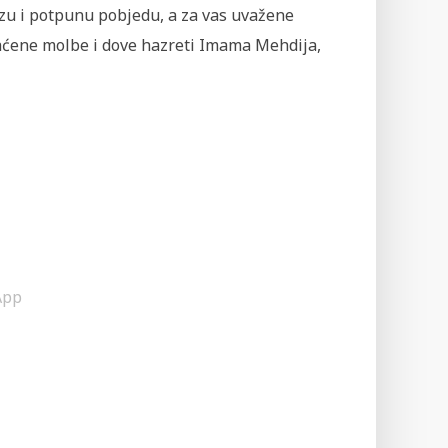
brzu i potpunu pobjedu, a za vas uvažene
aćene molbe i dove hazreti Imama Mehdija,
App