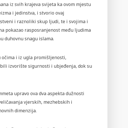
ana iz svih krajeva svijeta ka ovom mjestu
zma i jedinstva, i stvorio ovaj
stveni i raznoliki skup ljudi, te i svojima i
ma pokazao rasposranjenost među ljudima
vnu duhovnu snagu islama.
 očima i iz ugla promišljenosti,
li izvorište sigurnosti i ubjeđenja, dok su
 Ummeta upravo ova dva aspekta dužnosti
eličavanja vjerskih, mezhebskih i
uhovnih dimenzija.