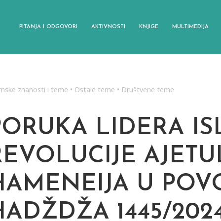
PITANJA I ODGOVORI
AKTIVNOSTI
KNJIGE
MULTIMEDIJA
amske znanosti i teme
•
Ostale teme
•
Društvene teme
PORUKA LIDERA I
REVOLUCIJE AJET
HAMENEIJA U POV
HADŽDŽA 1445/202