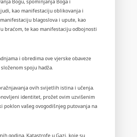
vanja Bogu, spominjanja Boga i
judi, kao manifestaciju oblikovanja i
manifestaciju blagoslova i upute, kao
u braćom, te kao manifestaciju odbojnosti
radnjama i obredima ove vjerske obaveze
u složenom spoju hadža.
ražnjavanja ovih svijetlih istina i učenja.
obnovljeni identitet, prožet ovim uzvišenim
nski poklon vašeg ovogodišnjeg putovanja na
ih godina. Katastrofe u Gazi, koje su