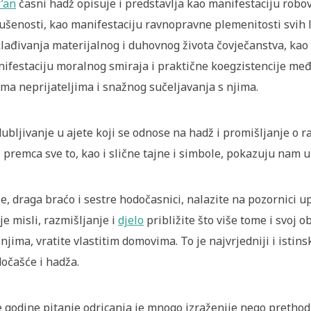
’an
časni hadž opisuje i predstavlja kao manifestaciju robo
ušenosti, kao manifestaciju ravnopravne plemenitosti svih l
lađivanja materijalnog i duhovnog života čovječanstva, kao 
ifestaciju moralnog smiraja i praktične koegzistencije međ
ma neprijateljima i snažnog sučeljavanja s njima.
ubljivanje u ajete koji se odnose na hadž i promišljanje o 
 premca sve to, kao i slične tajne i simbole, pokazuju nam 
se, draga braćo i sestre hodočasnici, nalazite na pozornici up
je misli, razmišljanje i
djelo
približite što više tome i svoj 
njima, vratite vlastitim domovima. To je najvrjedniji i isti
očašće i hadža.
 godine pitanje odricanja je mnogo izraženije nego prethodn