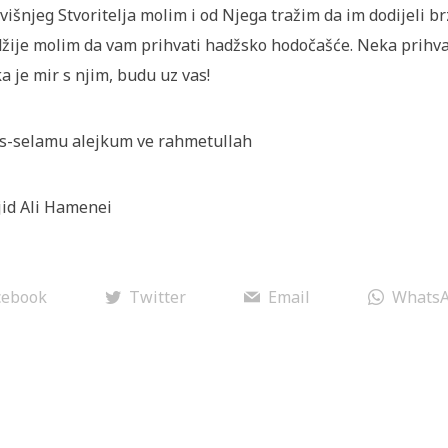
višnjeg Stvoritelja molim i od Njega tražim da im dodijeli 
žije molim da vam prihvati hadžsko hodočašće. Neka prihv
a je mir s njim, budu uz vas!
s-selamu alejkum ve rahmetullah
jid Ali Hamenei
cebook
Twitter
Email
Whats