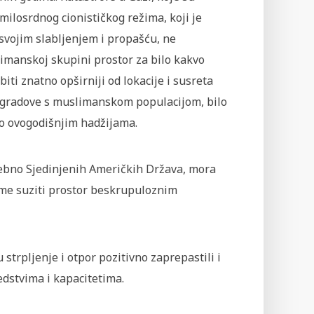
milosrdnog cionističkog režima, koji je
 svojim slabljenjem i propašću, ne
uslimanskoj skupini prostor za bilo kakvo
ti znatno opširniji od lokacije i susreta
ve gradove s muslimanskom populacijom, bilo
amo ovogodišnjim hadžijama.
sebno Sjedinjenih Američkih Država, mora
 time suziti prostor beskrupuloznim
u strpljenje i otpor pozitivno zaprepastili i
edstvima i kapacitetima.