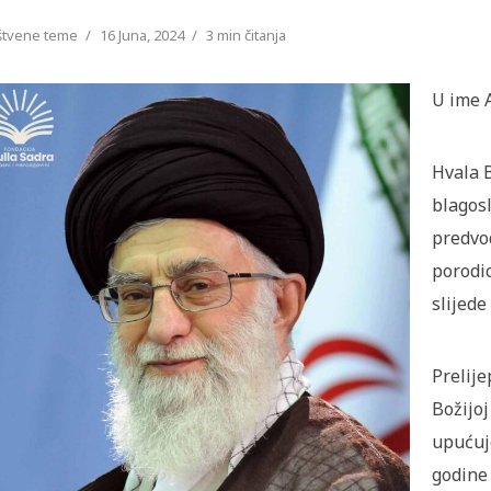
štvene teme
16 Juna, 2024
3 min čitanja
U ime A
Hvala 
blagosl
predvo
porodic
slijede
Prelije
Božijoj
upućuj
godine 