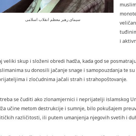
muslim
monotei
سیمای رهبر معظم انقلاب اسلامی
veličan
tuđini
i akti
j veliki skup i složeni obredi hadža, kada god se posmatraju
limanima su donosili jačanje snage i samopouzdanja te su bi
rijateljima i zloćudnima jačali strah i strahopoštovanje.
treba se čuditi ako zlonamjernici i neprijatelji islamskog
ža učine metom destrukcije i sumnje, bilo pokušajem preuv
itičkih različitosti, ili putem umanjenja njegovih svetih i d