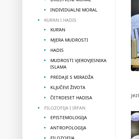
INDIVIDUALNI MORAL
KUR’AN I HADIS
KUR’AN
MJERA MUDROSTI
HADIS
MUDROSTI VJEROVJESNIKA
ISLAMA
PREDAJE S MIRADŽA
KLJUČEVI ŽIVOTA
jez
ČETRDESET HADISA
FILOZOFIJA I IRFAN
EPISTEMOLOGIJA
ANTROPOLOGIJA
FILOZOFIJA