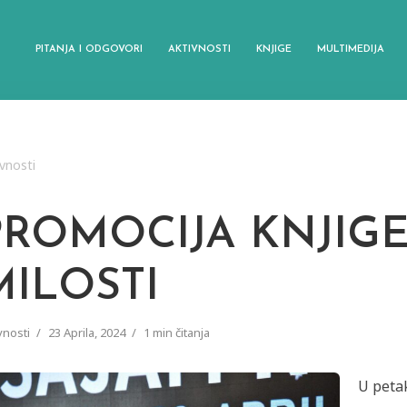
PITANJA I ODGOVORI
AKTIVNOSTI
KNJIGE
MULTIMEDIJA
vnosti
PROMOCIJA KNJIG
MILOSTI
vnosti
23 Aprila, 2024
1 min čitanja
U petak