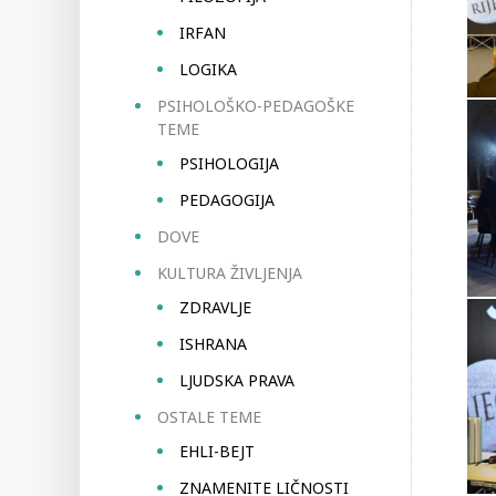
IRFAN
LOGIKA
PSIHOLOŠKO-PEDAGOŠKE
TEME
PSIHOLOGIJA
PEDAGOGIJA
DOVE
KULTURA ŽIVLJENJA
ZDRAVLJE
ISHRANA
LJUDSKA PRAVA
OSTALE TEME
EHLI-BEJT
ZNAMENITE LIČNOSTI