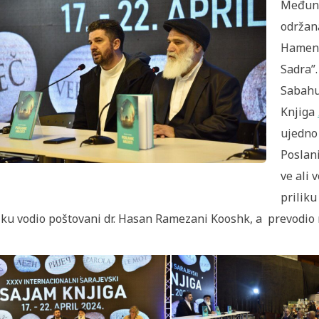
Međuna
održana
Hamen
Sadra”.
Sabahud
Knjiga
ujedno 
Poslan
ve ali 
priliku
iku vodio poštovani dr. Hasan Ramezani Kooshk, a prevodio