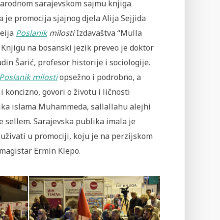
rodnom sarajevskom sajmu knjiga
 je promocija sjajnog djela Alija Sejjida
eija
Poslanik
milosti
Izdavaštva “Mulla
 Knjigu na bosanski jezik preveo je doktor
in Šarić, profesor historije i sociologije.
Poslanik milosti
opsežno i podrobno, a
i koncizno, govori o životu i ličnosti
ika islama Muhammeda, sallallahu alejhi
ve sellem. Sarajevska publika imala je
 uživati u promociji, koju je na perzijskom
 magistar Ermin Klepo.