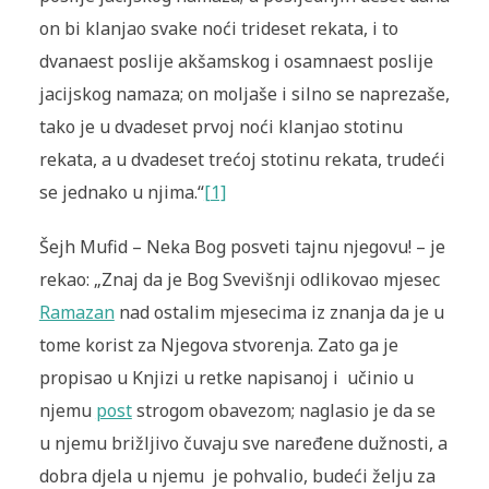
on bi klanjao svake noći trideset rekata, i to
dvanaest poslije akšamskog i osamnaest poslije
jacijskog namaza; on moljaše i silno se naprezaše,
tako je u dvadeset prvoj noći klanjao stotinu
rekata, a u dvadeset trećoj stotinu rekata, trudeći
se jednako u njima.“
[1]
Šejh Mufid – Neka Bog posveti tajnu njegovu! – je
rekao: „Znaj da je Bog Svevišnji odlikovao mjesec
Ramazan
nad ostalim mjesecima iz znanja da je u
tome korist za Njegova stvorenja. Zato ga je
propisao u Knjizi u retke napisanoj i učinio u
njemu
post
strogom obavezom; naglasio je da se
u njemu brižljivo čuvaju sve naređene dužnosti, a
dobra djela u njemu je pohvalio, budeći želju za