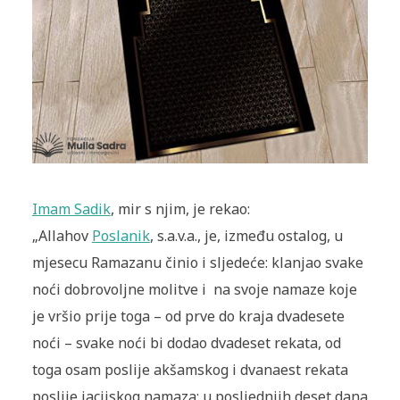
Imam Sadik
, mir s njim, je rekao:
„Allahov
Poslanik
, s.a.v.a., je, između ostalog, u
mjesecu Ramazanu činio i sljedeće: klanjao svake
noći dobrovoljne molitve i na svoje namaze koje
je vršio prije toga – od prve do kraja dvadesete
noći – svake noći bi dodao dvadeset rekata, od
toga osam poslije akšamskog i dvanaest rekata
poslije jacijskog namaza; u posljednjih deset dana