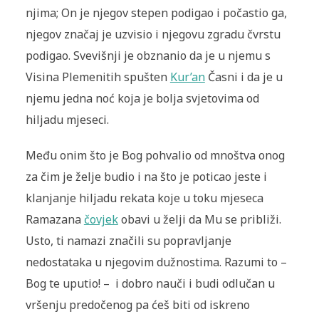
njima; On je njegov stepen podigao i počastio ga,
njegov značaj je uzvisio i njegovu zgradu čvrstu
podigao. Svevišnji je obznanio da je u njemu s
Visina Plemenitih spušten
Kur’an
Časni i da je u
njemu jedna noć koja je bolja svjetovima od
hiljadu mjeseci.
Među onim što je Bog pohvalio od mnoštva onog
za čim je želje budio i na što je poticao jeste i
klanjanje hiljadu rekata koje u toku mjeseca
Ramazana
čovjek
obavi u želji da Mu se približi.
Usto, ti namazi značili su popravljanje
nedostataka u njegovim dužnostima. Razumi to –
Bog te uputio! – i dobro nauči i budi odlučan u
vršenju predočenog pa ćeš biti od iskreno