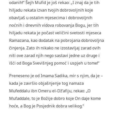
odanih!“ Šejh Mufid je još rekao: „I znaj da je tih
hiljadu rekata izvan tvojih dobrovoljnih koje
obavljaš u ostalim mjesecima i dobrovoljnih
noćnih i dnevnih vidova robovanja Bogu, jer tih
hiljadu rekata je počast veličini svetosti mjeseca
Ramazana, kao dodatak na pobrojana dobrovoljna
činjenja. Zato ih nikako ne izostavljaj zarad ovih
niti ove zarad njih nego sastavi jedne uz druge i
išći od Boga Svevišnjeg pomoć i uspjeh u tome!“
Preneseno je od Imama Sadika, mir s njim, da je –
kada je završio objašnjenje tog namaza
Mufeddalu ibn Omeru el-Dž’afiju, rekao: „O
Mufaddale, to je Božije dobro koje On daje kome
hoće, a Bog je Posjednik dobra velikog.“