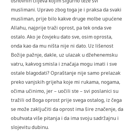
osnovnih ciljeva kojim sigurno teže svi
muslimani. Upravo zbog toga je i praksa da svaki
musliman, prije bilo kakve druge molbe upućene
Allahu, najprije traži oprost, pa tek onda sve
ostalo. Ako je čovjeku dato sve, osim oprosta,
onda kao da mu ništa nije ni dato. Uz lišenost
Božije pažnje, dakle, uz ulazak u džehenemsku
vatru, kakvog smisla i značaja mogu imati i sve
ostale blagodati? Opraštanje nije samo prelazak
preko vanjskih grijeha koje mi rukama, nogama,
očima učinimo, jer – uočili ste – svi poslanici su
tražili od Boga oprost prije svega ostalog, iz čega
se može zaključiti da oprost ima šire značenje, da
obuhvata više pitanja i da ima svoju sadržajnu i
slojevitu dubinu.