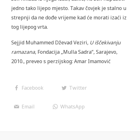
jedno tako lijepo mjesto. Takav čovjek je stalno u
strepnji da ne dođe vrijeme kad će morati izaći iz
tog lijepog vrta.
Sejjid Muhammed Dževad Veziri,
U iščekivanju
ramazana
, Fondacija „Mulla Sadra“, Sarajevo,
2010., preveo s perzijskog: Amar Imamović
Facebook
Twitter
Email
WhatsApp