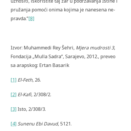
uznositi, iskoristite taj žar u podržavanja Istine i
pružanja pomoći onima kojima je nanesena ne­
pravda.”
[8]
Izvor: Muhammedi Rey Šehri,
Mjera mudrosti 3
,
Fondacija „Mulla Sadra“, Sarajevo, 2012., preveo
sa arapskog: Ertan Basarik
[1]
El-Feth
, 26.
[2]
El-Kafi
, 2/308/2.
[3]
Isto, 2/308/3.
[4]
Sunenu Ebi Davud
, 5121.