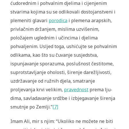
ćudorednim i pohvalnim djelima i cijenjenim
stvarima kojima su se odlikovali dostojanstveni i
plemeniti glavari
porodica
i plemena arapskih,
privlačnim držanjem, mislima uzvišenim,
položajem uglednim i učincima i djelima
pohvaljenim. Usljed toga, ushićujte se pohvalnim
odlikama, kao što su čuvanje susjedstva,
ispunjavanje sporazuma, poslušnost česti­tome,
suprotstavljanje oholosti, širenje darežljivosti,
uzdržavanje od ružnih djela, smatranje
proljevanja krvi velikim,
pravednost
prema lju­
dima, savladavanje srdžbe i izbjegavanje širenja
smutnje po Zem­lji.”
[7]
Imam Ali, mir s njim: “Ukoliko ne možete ne biti