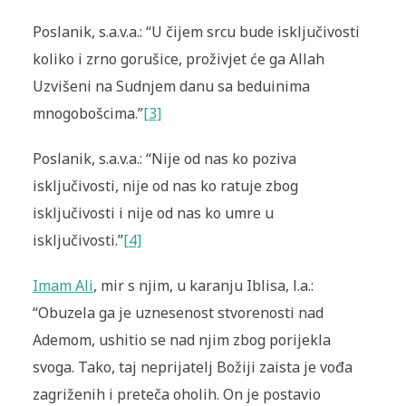
Poslanik, s.a.v.a.: “U čijem srcu bude isključivosti
koliko i zrno gorušice, proživjet će ga Allah
Uzvišeni na Sudnjem danu sa bedu­inima
mnogobošcima.”
[3]
Poslanik, s.a.v.a.: “Nije od nas ko poziva
isključivosti, nije od nas ko ratuje zbog
isključivosti i nije od nas ko umre u
isključivosti.”
[4]
Imam Ali
, mir s njim, u karanju Iblisa, l.a.:
“Obuzela ga je uzne­senost stvorenosti nad
Ademom, ushitio se nad njim zbog pori­jekla
svoga. Tako, taj neprijatelj Božiji zaista je vođa
zagriženih i preteča oholih. On je postavio