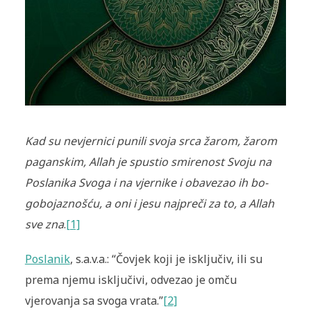
Kad su nevjernici punili svoja srca žarom, žarom
paganskim, Allah je spus­tio smirenost Svoju na
Poslanika Svoga i na vjernike i obavezao ih bo­
gobojaznošću, a oni i jesu najpreči za to, a Allah
sve zna
.
[1]
Poslanik
, s.a.v.a.: “Čovjek koji je isključiv, ili su
prema njemu isključivi, odvezao je omču
vjerovanja sa svoga vrata.”
[2]