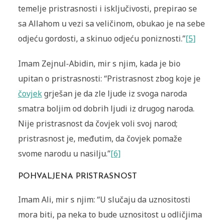
temelje pristrasnosti i isključivosti, prepirao se
sa Allahom u vezi sa veličinom, obukao je na sebe
odjeću gordosti, a ski­nuo odjeću poniznosti.”
[5]
Imam Zejnul-Abidin, mir s njim, kada je bio
upitan o pristrasnosti: “Pristrasnost zbog koje je
čovjek
grješan je da zle ljude iz svoga naroda
smatra boljim od dobrih ljudi iz drugog naroda.
Nije pristras­nost da čovjek voli svoj narod;
pristrasnost je, međutim, da čovjek po­maže
svome narodu u nasilju.”
[6]
POHVALJENA PRISTRASNOST
Imam Ali, mir s njim: “U slučaju da uznositosti
mora biti, pa neka to bude uznositost u odličjima