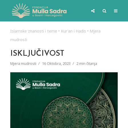
Islamske znanosti i teme
•
Kur'an i Hadis
•
Mjera
mudrosti
ISKLJUČIVOST
Mjera mudrosti
16 Oktobra, 2023
2 min čitanja