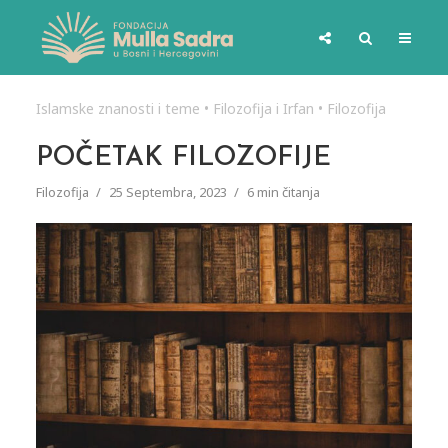
Islamske znanosti i teme
•
Filozofija i Irfan
•
Filozofija
POČETAK FILOZOFIJE
Filozofija
25 Septembra, 2023
6 min čitanja