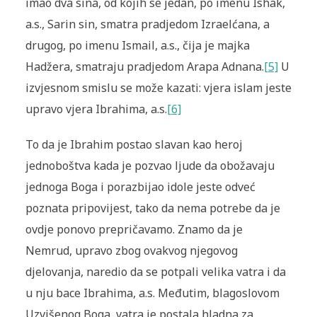
imao dva sina, od kojih se jedan, po imenu Ishak,
a.s., Sarin sin, smatra pradjedom Izraelćana, a
drugog, po imenu Ismail, a.s., čija je majka
Hadžera, smatraju pradjedom Arapa Adnana.
[5]
U
izvjesnom smislu se može kazati: vjera islam jeste
upravo vjera Ibrahima, a.s.
[6]
To da je Ibrahim postao slavan kao heroj
jednoboštva kada je pozvao ljude da obožavaju
jednoga Boga i porazbijao idole jeste odveć
poznata pripovijest, tako da nema potrebe da je
ovdje ponovo prepričavamo. Znamo da je
Nemrud, upravo zbog ovakvog njegovog
djelovanja, naredio da se potpali velika vatra i da
u nju bace Ibrahima, a.s. Međutim, blagoslovom
Uzvišenog Boga, vatra je postala hladna za