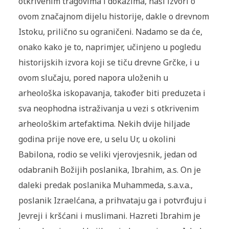
otkrivenim tragovima i dokazima, naši izvori o
ovom značajnom dijelu historije, dakle o drevnom
Istoku, prilično su ograničeni. Nadamo se da će,
onako kako je to, naprimjer, učinjeno u pogledu
historijskih izvora koji se tiču drevne Grčke, i u
ovom slučaju, pored napora uloženih u
arheološka iskopavanja, također biti preduzeta i
sva neophodna istraživanja u vezi s otkrivenim
arheološkim artefaktima. Nekih dvije hiljade
godina prije nove ere, u selu Ur, u okolini
Babilona, rodio se veliki vjerovjesnik, jedan od
odabranih Božijih poslanika, Ibrahim, a.s. On je
daleki predak poslanika Muhammeda, s.a.v.a.,
poslanik Izraelćana, a prihvataju ga i potvrđuju i
Jevreji i kršćani i muslimani. Hazreti Ibrahim je