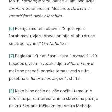
Mo’in,
Farhang-e
farsi, bahše-e’lam, poglavlje
Ibrahim
; Golamhosejn Mosaheb,
Da’iretu -l-
me’arif farsi
, naslov
Ibrahim
.
[6]
Poslije smo tebi objavili: “Slijedi vjeru
Ibrahimovu, vjeru pravu, on nije Allahu druge
smatrao ravnim!” (
En-Nahl
, 123.)
[7]
Pogledati: Kur’an časni, sura
Lukman
, 11-19;
također, u većini svezaka djela
Biharu-l-envar
može se pronaći poneka tema u vezi s njim,
posebno u:
Biharu-l-envar
, sv. 1, str. 13.
[8]
Kako bi se došlo do više općih i temeljnih
informacija, zainteresiranima skrećemo pažnju
na kritičko-analitičku knjigu Amira Mehdija