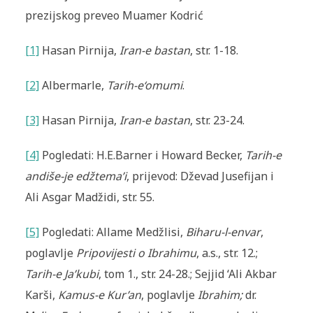
prezijskog preveo Muamer Kodrić
[1]
Hasan Pirnija,
Iran-e bastan
, str. 1-18.
[2]
Albermarle,
Tarih-e‘omumi
.
[3]
Hasan Pirnija,
Iran-e bastan
, str. 23-24.
[4]
Pogledati: H.E.Barner i Howard Becker,
Tarih-e
andiše-je edžtema’i
, prijevod: Dževad Jusefijan i
Ali Asgar Madžidi, str. 55.
[5]
Pogledati: Allame Medžlisi,
Biharu-l-envar
,
poglavlje
Pripovijesti o Ibrahimu
, a.s., str. 12.;
Tarih-e Ja’kubi
, tom 1., str. 24-28.; Sejjid ‘Ali Akbar
Karši,
Kamus-e Kur’an
, poglavlje
Ibrahim;
dr.