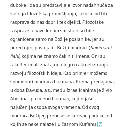
duboke i da su predstavljale izvor nadahnuća za
kasnija filozofska promišljanja, iako su od tih
rasprava do nas doprli tek djelići. Filozofske
rasprave u navedenom smislu nisu bile
ograničene samo na Božije poslanike, jer su,
pored njih, postojali i Božiji mudraci (
hakiman-i
ilahi
) kojima ne znamo čak niti imena. Oni su
također imali značajnu ulogu u aktueliziranju i
razvoju filozofskih ideja. Kao primjer možemo
spomenuti mudraca Lukmana. Prema predajama,
u doba Davuda, a.s., među Izraelićanima je živio
Abesinac po imenu Lukman, koji bijaše
najučenija osoba svoga vremena. Od ovog
mudraca Božijeg prenose se korisne poduke, od
kojih se neke nalaze i u časnom Kur’anu.
[7]