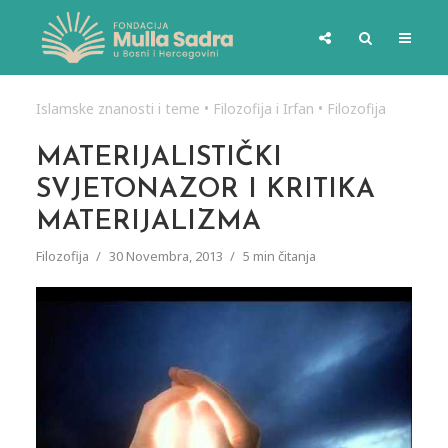
Islamske znanosti i teme
•
Filozofija i Irfan
•
Filozofija
MATERIJALISTIČKI
SVJETONAZOR I KRITIKA
MATERIJALIZMA
Filozofija
30 Novembra, 2013
5 min čitanja