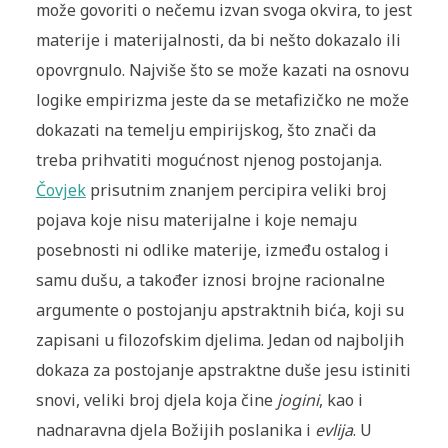
može govoriti o nečemu izvan svoga okvira, to jest
materije i materijalnosti, da bi nešto dokazalo ili
opovrgnulo. Najviše što se može kazati na osnovu
logike empirizma jeste da se metafizičko ne može
dokazati na temelju empirijskog, što znači da
treba prihvatiti mogućnost njenog postojanja.
Čovjek
prisutnim znanjem percipira veliki broj
pojava koje nisu materijalne i koje nemaju
posebnosti ni odlike materije, između ostalog i
samu dušu, a također iznosi brojne racionalne
argumente o postojanju apstraktnih bića, koji su
zapisani u filozofskim djelima. Jedan od najboljih
dokaza za postojanje apstraktne duše jesu istiniti
snovi, veliki broj djela koja čine
jogini
, kao i
nadnaravna djela Božijih poslanika i
evlija
. U