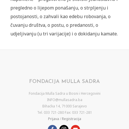
pregledno o lijepom ponašanju, o strpljenju i
postojanosti, o zahvali kao edebu robovanja, o
čuvanju društva, o postu, o predanosti, o
udjeljivanju (u tri varijacije) i o dokidanju kamate.
FONDACIJA MULLA SADRA
Fondacija Mulla Sadra u Bosni i Hercegovini
INFO@mullasadra.ba
Bihaćka 14, 71000 Sarajevo
Tel. 033 721-280 Fax: 033 721-281
Prijava
/
Registracija