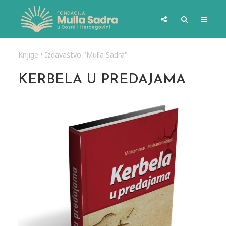
Knjige
•
Izdavaštvo "Mulla Sadra"
KERBELA U PREDAJAMA