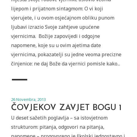
lijepom i prijatnom sintagmom: O vi koji
vjerujete, i u ovom osjećajnom obliku punom
ljubavi izrazio Svoje zahtjeve upućene
vjernicima. Božije zapovijedi i odgojne
napomene, koje su u ovim ajetima date
vjernicima, pokazatelji su jedne veoma precizne
činjenice: ne daj Bože da vjernici pomisle kako...
26 Novembra, 2013
ČOVJEKOV ZAVJET BOGU 1
U deset sažetih poglavlja – sa istovjetnom
strukturom: pitanja, odgovori na pitanja,
napomene – progovoreno je školski jednostavno i