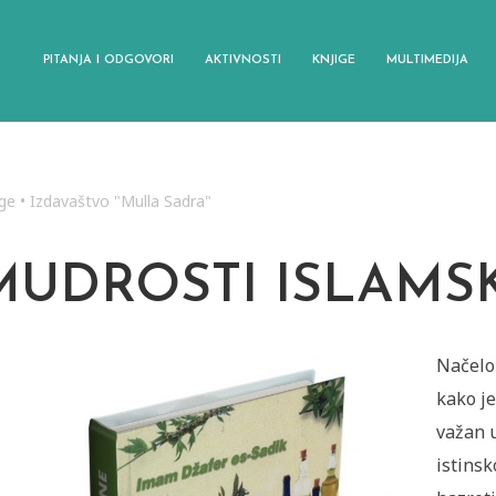
PITANJA I ODGOVORI
AKTIVNOSTI
KNJIGE
MULTIMEDIJA
ige
•
Izdavaštvo "Mulla Sadra"
MUDROSTI ISLAMS
Načelo
kako je
važan 
istinsk