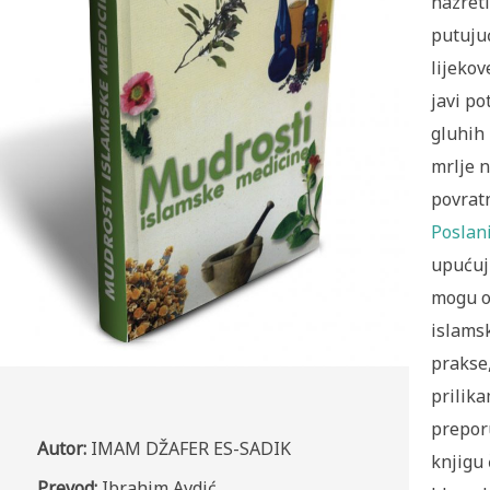
hazreti
putujuć
lijekov
javi po
gluhih 
mrlje 
povratn
Poslan
upućuju
mogu oč
islams
prakse,
prilika
preporu
Autor:
IMAM DŽAFER ES-SADIK
knjigu 
Prevod:
Ibrahim Avdić