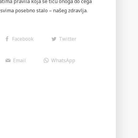
tima pravila koja se tiču onoga do čega
svima posebno stalo – našeg zdravlja.
Facebook
Twitter
Email
WhatsApp