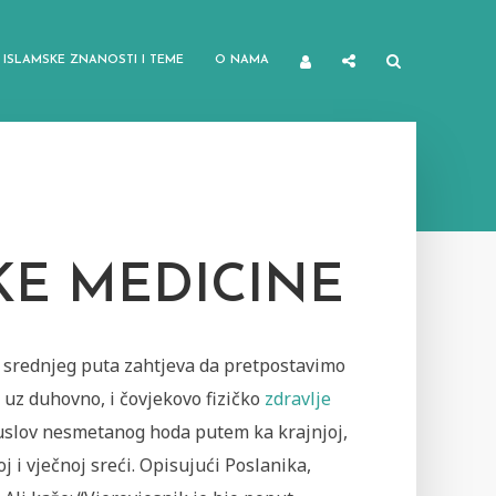
ISLAMSKE ZNANOSTI I TEME
O NAMA
KE MEDICINE
 srednjeg puta zahtjeva da pretpostavimo
 uz duhovno, i čovjekovo fizičko
zdravlje
uslov nesmetanog hoda putem ka krajnjoj,
oj i vječnoj sreći. Opisujući Poslanika,