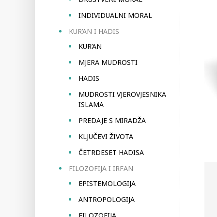
INDIVIDUALNI MORAL
KUR’AN I HADIS
KUR’AN
MJERA MUDROSTI
HADIS
MUDROSTI VJEROVJESNIKA
ISLAMA
PREDAJE S MIRADŽA
KLJUČEVI ŽIVOTA
ČETRDESET HADISA
FILOZOFIJA I IRFAN
EPISTEMOLOGIJA
ANTROPOLOGIJA
FILOZOFIJA