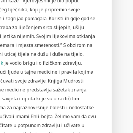
 Ali kaže: “Vjerovjesnik je bio poput
eg liječnika, koji je pripremio svoje
e i zagrijao pomagala. Koristi ih gdje god se
treba za liječenjem srca slijepih, ušiju
i jezika nijemih. Svojim lijekovima otklanja
nemara i mjesta smetenosti.” S obzirom na
i uticaj tijela na dušu i duše na tijelo,
ik
je vodio brigu i o fizičkom zdravlju,
ći ljude u tajne medicine i pravila kojima
uvati svoje zdravlje. Knjiga Mudrosti
ke medicine predstavlja sažetak znanja,
 savjeta i uputa koje su u različitim
ma za najraznovrsnije bolesti i nedostatke
čivali imami Ehli-bejta. Želimo vam da ovu
čitate u potpunom zdravlju i uživate u