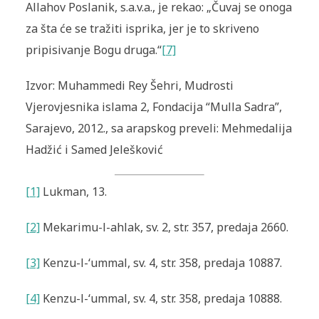
Allahov Poslanik, s.a.v.a., je rekao: „Čuvaj se onoga
za šta će se tražiti isprika, jer je to skriveno
pripisivanje Bogu druga.“
[7]
Izvor: Muhammedi Rey Šehri, Mudrosti
Vjerovjesnika islama 2, Fondacija “Mulla Sadra”,
Sarajevo, 2012., sa arapskog preveli: Mehmedalija
Hadžić i Samed Jelešković
[1]
Lukman, 13.
[2]
Mekarimu-l-ahlak, sv. 2, str. 357, predaja 2660.
[3]
Kenzu-l-‘ummal, sv. 4, str. 358, predaja 10887.
[4]
Kenzu-l-‘ummal, sv. 4, str. 358, predaja 10888.