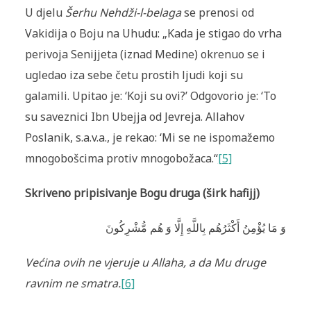
U djelu
Šerhu Nehdži-l-belaga
se prenosi od
Vakidija o Boju na Uhudu: „Kada je stigao do vrha
perivoja Senijjeta (iznad Medine) okrenuo se i
ugledao iza sebe četu prostih ljudi koji su
galamili. Upitao je: ‘Koji su ovi?’ Odgovorio je: ‘To
su saveznici Ibn Ubejja od Jevreja. Allahov
Poslanik, s.a.v.a., je rekao: ‘Mi se ne ispomažemo
mnogobošcima protiv mnogobožaca.“
[5]
Skriveno pripisivanje Bogu druga (širk hafijj)
وَ مَا يُؤْمِنُ أَكْثَرُهُم بِاللَّهِ إِلَّا وَ هُم مُّشْرِكُونَ
Većina ovih ne vjeruje u Allaha, a da Mu druge
ravnim ne smatra.
[6]