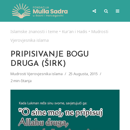
Islamske znanosti i teme
•
Kur'an i Hadis
•
Mudrosti
Vjerovjesnika islama
PRIPISIVANJE BOGU
DRUGA (ŠIRK)
Mudrosti Vjerovjesnika islama
25 Augusta, 2015
2 min čitanja