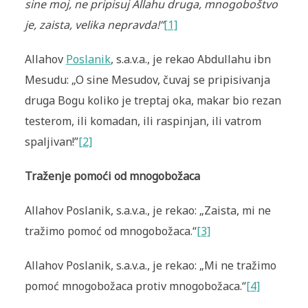
sine moj, ne pripisuj Allahu druga, mnogoboštvo
je, zaista, velika nepravda!”
[1]
Allahov
Poslanik
, s.a.v.a., je rekao Abdullahu ibn
Mesudu: „O sine Mesudov, čuvaj se pripisivanja
druga Bogu koliko je treptaj oka, makar bio rezan
testerom, ili komadan, ili raspinjan, ili vatrom
spaljivan!”
[2]
Traženje pomoći od mnogobožaca
Allahov Poslanik, s.a.v.a., je rekao: „Zaista, mi ne
tražimo pomoć od mnogobožaca.“
[3]
Allahov Poslanik, s.a.v.a., je rekao: „Mi ne tražimo
pomoć mnogobožaca protiv mnogobožaca.“
[4]