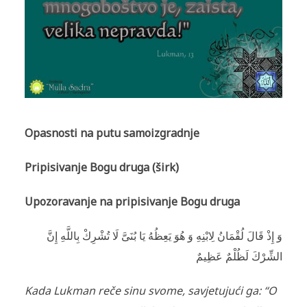
Opasnosti na putu samoizgradnje
Pripisivanje Bogu druga (širk)
Upozoravanje na pripisivanje Bogu druga
وَ إِذْ قَالَ لُقْمَانُ لِابْنِهِ وَ هُوَ يَعِظُهُ يَا بُنَىَّ لَا تُشْرِكْ بِاللَّهِ إِنَّ
الشِّرْكَ لَظُلْمٌ عَظِيمٌ
Kada Lukman reče sinu svome, savjetujući ga: “O