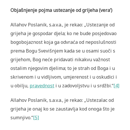
Objašnjenje pojma ustezanje od grijeha (vera’)
Allahov Poslanik, s.a.v.a., je rekao: „Ustezanje od
grijeha je gospodar djela; ko ne bude posjedovao
bogobojaznost koja ga odvraća od neposlušnosti
prema Bogu Svevišnjem kada se u osami suoči s
grijehom, Bog neće pridavati nikakvu važnost
ostalim njegovim djelima; to je strah od Boga i u
skrivenom i u vidljivom, umjerenost i u oskudici i
u obilju,
pravednost
i u zadovoljstvu i u srdžbi.“
[4]
Allahov Poslanik, s.a.v.a., je rekao: „Ustezalac od
grijeha je onaj ko se zaustavlja kod onoga što je
sumnjivo.“
[5]