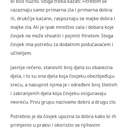
bi bilo nužno. Stoga treba kazati: Fitretom se
razaznaju samo primarna zla i primarna dobra;
ili, drukčije kazano, raspoznaju se majke dobra i
majke zla. Ali je ipak mnoštvo zala i dobara koje
čovjek ne može shvatiti i pojmiti fitretom. Stoga
čovjek ima potrebu za dodatnim podučavaćem i
učiteljem.
Jasnije rečeno, stanoviti broj djela su obavezna
djela, i to su ona djela koja čovjeku obezbjeđuju
sreću, a nasuprot njima je i određeni broj štetnih
i zabranjenih djela koja čovjeku osiguravaju
nesreću. Prvu grupu nazivamo dobro a drugu zlo.
Potrebno je da čovjek upozna ta dobra kako bi ih
primjenio u praksi i okoristio se njihovim