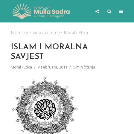
Islamske znanosti i teme
•
Moral i Etika
ISLAM I MORALNA
SAVJEST
Moral i Etika
4 Februara, 2011
5 min čitanja