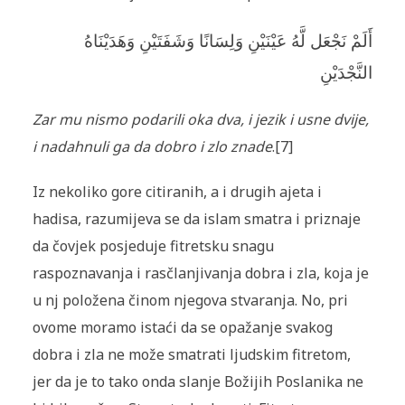
أَلَمْ نَجْعَل لَّهُ عَيْنَيْنِ وَلِسَانًا وَشَفَتَيْنِ وَهَدَيْنَاهُ
النَّجْدَيْنِ
Zar mu nismo podarili oka dva, i jezik i usne dvije,
i nadahnuli ga da dobro i zlo znade
.
[7]
Iz nekoliko gore citiranih, a i drugih ajeta i
hadisa, razumijeva se da islam smatra i priznaje
da čovjek posjeduje fitretsku snagu
raspoznavanja i rasčlanjivanja dobra i zla, koja je
u nj položena činom njegova stvaranja. No, pri
ovome moramo istaći da se opažanje svakog
dobra i zla ne može smatrati ljudskim fitretom,
jer da je to tako onda slanje Božijih Poslanika ne