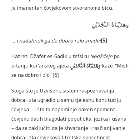
je imanentan čovjekovom stvorenome biću.
وَهَدَيْنَاهُ النَّجْدَيْنِ
… i nadahnuli ga da dobro i zlo znade!
[5]
Hazreti Džafer es-Sadik u tefsiru
Nedždejn
po
pitanju kur’anskog ajeta
وَهَدَيْنَاهُ النَّجْدَيْنِ
kaže: “Misli
se na dobro i zlo.
“[6]
Stoga što je Uzvišeni, sistem raspoznavanja
dobra i zla ugradio u samu tjelesnu kontituciju
čovjeka – i što to napominje nakon spomena
čovjeku datih blagodati poput oka, jezika i usana
– da se zaključiti da je shvaćanje i rasčlanjivanje
dobra i zla čovjekova fitretska sposobnost.