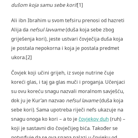
dušom koja samu sebe kori!
[1]
Ali ibn Ibrahim u svom tefsiru prenosi od hazreti
Alija da
nefsul lavvame
(duša koja sebe zbog
griješenja kori), jeste ustvari čovječija duša koja
je postala nepokorna i koja je postala predmet
ukora.[2]
Čovjek koji učini grijeh, iz svoje nutrine čuje
koreći glas, i taj ga glas muči i proganja. Učenjaci
su ovu koreću snagu nazvali moralnom savješću,
dok ju je Kur’an nazvao
nefsul lavame
(duša koja
sebe kori). Sama upotreba riječi nefs ukazuje na
snagu onoga ko kori – a to je
čovjekov duh
(ruh) –
koji je sastavni dio čovječijeg bića. Također se
potvrđuje da se ova snaga nalazi u čovjeku od