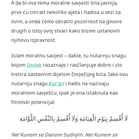
A da bi ova tema moralne savjesti bila jasnija,
prvo ću citirati nekoliko ajeta i hadisa u vezi sa
ovim, a onda ćemo obratiti pozornost na govore
drugih o istoj ovoj stvari kako bismo ustanovili
njihovu ispravnost.
Islam moralnu savjest – dakle, tu nutarnju snagu
kojom
čovjek
razaznaje i rasčlanjuje dobro i zlo
tretira sastavnim dijelom čovječijeg bića. Iako ovu
nutarnju snagu
Kur’an
i hadis ne nazivaju
moralnom savješću, ipak je ona istaknuta kao
fitretski potencijal:
لَا أُقْسِمُ بِيَوْمِ الْقِيَامَةِ وَلَا أُقْسِمُ بِالنَّفْسِ اللَّوَّامَةِ
Ne! Kunem se Danom Sudnjim. Ne! Kunem se