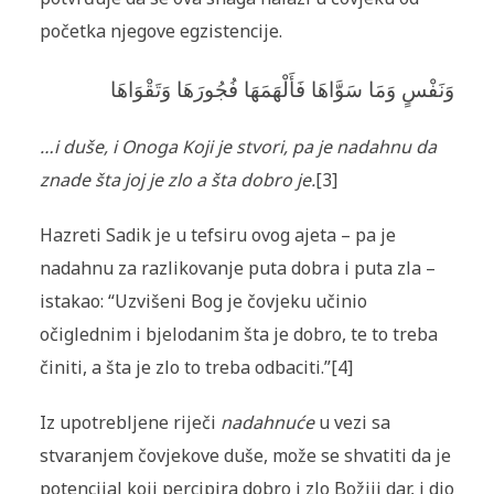
početka njegove egzistencije.
وَنَفْسٍ وَمَا سَوَّاهَا فَأَلْهَمَهَا فُجُورَهَا وَتَقْوَاهَا
…i duše, i Onoga Koji je stvori, pa je nadahnu da
znade šta joj je zlo a šta dobro je.
[3]
Hazreti Sadik je u tefsiru ovog ajeta – pa je
nadahnu za razlikovanje puta dobra i puta zla –
istakao: “Uzvišeni Bog je čovjeku učinio
očiglednim i bjelodanim šta je dobro, te to treba
činiti, a šta je zlo to treba odbaciti.”
[4]
Iz upotrebljene riječi
nadahnuće
u vezi sa
stvaranjem čovjekove duše, može se shvatiti da je
potencijal koji percipira dobro i zlo Božiji dar, i dio