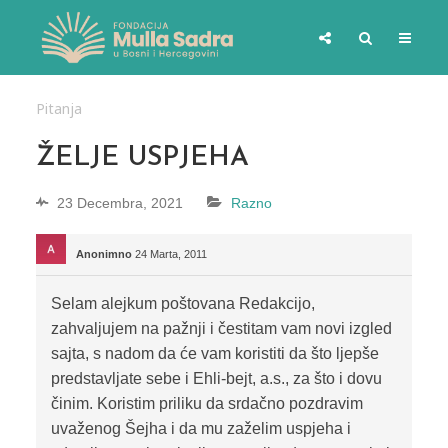
Pitanja
ŽELJE USPJEHA
23 Decembra, 2021
Razno
Anonimno
24 Marta, 2011
Selam alejkum poštovana Redakcijo,
zahvaljujem na pažnji i čestitam vam novi izgled
sajta, s nadom da će vam koristiti da što ljepše
predstavljate sebe i Ehli-bejt, a.s., za što i dovu
činim. Koristim priliku da srdačno pozdravim
uvaženog Šejha i da mu zaželim uspjeha i