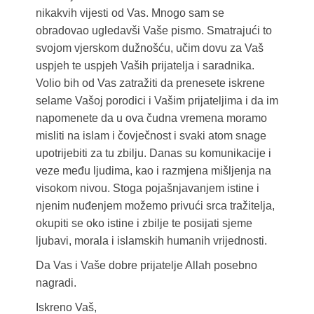
nikakvih vijesti od Vas. Mnogo sam se
obradovao ugledavši Vaše pismo. Smatrajući to
svojom vjerskom dužnošću, učim dovu za Vaš
uspjeh te uspjeh Vaših prijatelja i saradnika.
Volio bih od Vas zatražiti da prenesete iskrene
selame Vašoj porodici i Vašim prijateljima i da im
napomenete da u ova čudna vremena moramo
misliti na islam i čovječnost i svaki atom snage
upotrijebiti za tu zbilju. Danas su komunikacije i
veze među ljudima, kao i razmjena mišljenja na
visokom nivou. Stoga pojašnjavanjem istine i
njenim nuđenjem možemo privući srca tražitelja,
okupiti se oko istine i zbilje te posijati sjeme
ljubavi, morala i islamskih humanih vrijednosti.
Da Vas i Vaše dobre prijatelje Allah posebno
nagradi.
Iskreno Vaš,