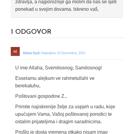
zdravlja, a najponiznije ga molim da nas se sjeti
ponekad u svojim dovama. Iskreno vaš,
1
ODGOVOR
Akbar Eydi
Objavljeno 23 Decembra, 2021
U ime Allaha, Svemilosnog, Samilosnog!
Esselamu alejkum ve rahmetullahi ve
berekatuhu,
Poštovani gospodine Z.,
Primite najiskrenije želje za uspjeh u radu, koje
upućujem Vama, Vašoj poštovanoj porodici te
ostalim prijateljima i dragim saradnicima.
Prošlo je dosta vremena otkako nisam imao