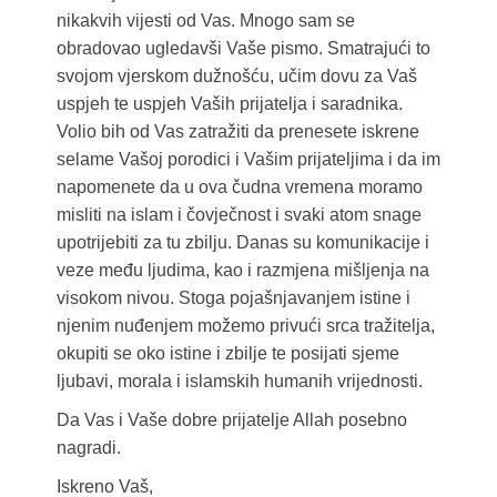
nikakvih vijesti od Vas. Mnogo sam se
obradovao ugledavši Vaše pismo. Smatrajući to
svojom vjerskom dužnošću, učim dovu za Vaš
uspjeh te uspjeh Vaših prijatelja i saradnika.
Volio bih od Vas zatražiti da prenesete iskrene
selame Vašoj porodici i Vašim prijateljima i da im
napomenete da u ova čudna vremena moramo
misliti na islam i čovječnost i svaki atom snage
upotrijebiti za tu zbilju. Danas su komunikacije i
veze među ljudima, kao i razmjena mišljenja na
visokom nivou. Stoga pojašnjavanjem istine i
njenim nuđenjem možemo privući srca tražitelja,
okupiti se oko istine i zbilje te posijati sjeme
ljubavi, morala i islamskih humanih vrijednosti.
Da Vas i Vaše dobre prijatelje Allah posebno
nagradi.
Iskreno Vaš,