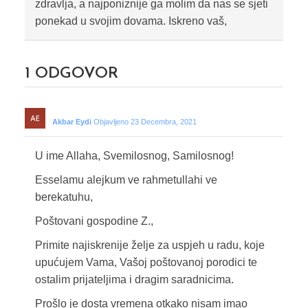
zdravlja, a najponiznije ga molim da nas se sjeti
ponekad u svojim dovama. Iskreno vaš,
1
ODGOVOR
Akbar Eydi
Objavljeno 23 Decembra, 2021
U ime Allaha, Svemilosnog, Samilosnog!
Esselamu alejkum ve rahmetullahi ve
berekatuhu,
Poštovani gospodine Z.,
Primite najiskrenije želje za uspjeh u radu, koje
upućujem Vama, Vašoj poštovanoj porodici te
ostalim prijateljima i dragim saradnicima.
Prošlo je dosta vremena otkako nisam imao