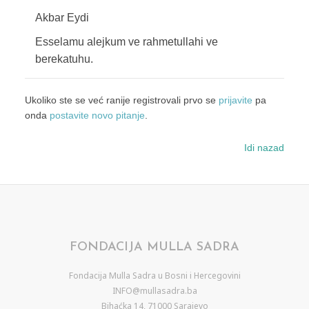
Akbar Eydi
Esselamu alejkum ve rahmetullahi ve
berekatuhu.
Ukoliko ste se već ranije registrovali prvo se
prijavite
pa
onda
postavite novo pitanje
.
Idi nazad
FONDACIJA MULLA SADRA
Fondacija Mulla Sadra u Bosni i Hercegovini
INFO@mullasadra.ba
Bihaćka 14, 71000 Sarajevo