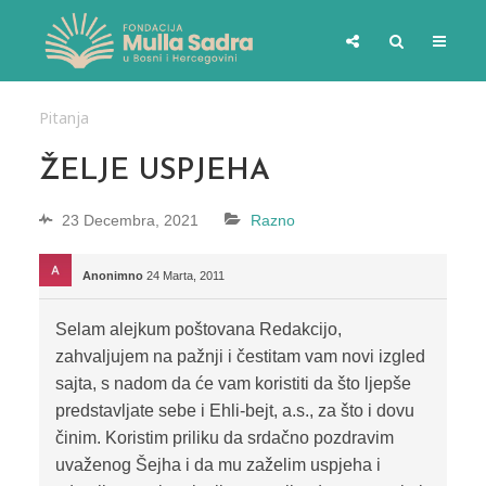
Pitanja
ŽELJE USPJEHA
23 Decembra, 2021
Razno
Anonimno
24 Marta, 2011
Selam alejkum poštovana Redakcijo,
zahvaljujem na pažnji i čestitam vam novi izgled
sajta, s nadom da će vam koristiti da što ljepše
predstavljate sebe i Ehli-bejt, a.s., za što i dovu
činim. Koristim priliku da srdačno pozdravim
uvaženog Šejha i da mu zaželim uspjeha i