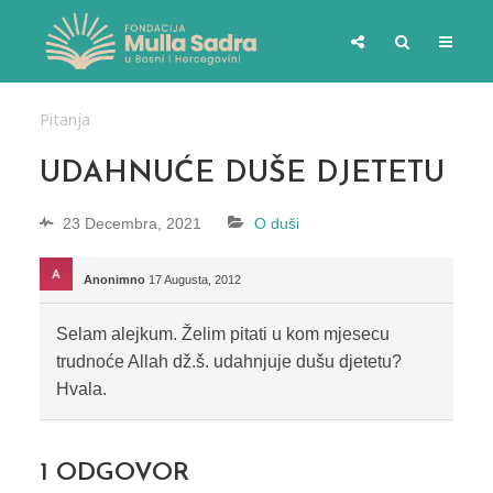
Pitanja
UDAHNUĆE DUŠE DJETETU
23 Decembra, 2021
O duši
Anonimno
17 Augusta, 2012
Selam alejkum. Želim pitati u kom mjesecu
trudnoće Allah dž.š. udahnjuje dušu djetetu?
Hvala.
1
ODGOVOR