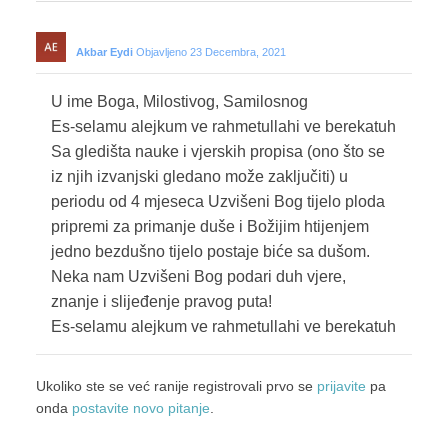
Akbar Eydi
Objavljeno 23 Decembra, 2021
U ime Boga, Milostivog, Samilosnog
Es-selamu alejkum ve rahmetullahi ve berekatuh
Sa gledišta nauke i vjerskih propisa (ono što se
iz njih izvanjski gledano može zaključiti) u
periodu od 4 mjeseca Uzvišeni Bog tijelo ploda
pripremi za primanje duše i Božijim htijenjem
jedno bezdušno tijelo postaje biće sa dušom.
Neka nam Uzvišeni Bog podari duh vjere,
znanje i slijeđenje pravog puta!
Es-selamu alejkum ve rahmetullahi ve berekatuh
Ukoliko ste se već ranije registrovali prvo se
prijavite
pa
onda
postavite novo pitanje
.