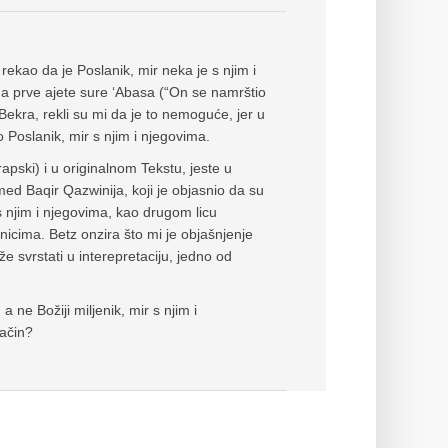
kao da je Poslanik, mir neka je s njim i
a prve ajete sure ‘Abasa (“On se namrštio
kra, rekli su mi da je to nemoguće, jer u
Poslanik, mir s njim i njegovima.
apski) i u originalnom Tekstu, jeste u
d Baqir Qazwinija, koji je objasnio da su
 s njim i njegovima, kao drugom licu
icima. Betz onzira što mi je objašnjenje
že svrstati u interepretaciju, jedno od
a ne Božiji miljenik, mir s njim i
način?