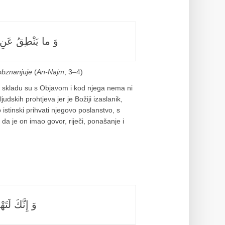
وَ ما يَنْطِقُ عَنِ
obznanjuje
(
An-Najm
, 3–4)
u skladu su s Objavom i kod njega nema ni
 ljudskih prohtjeva jer je Božiji izaslanik,
 istinski prihvati njegovo poslanstvo, s
a je on imao govor, riječi, ponašanje i
وَ إِنَّكَ ل