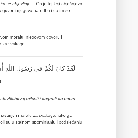
im se objavljuje
… On je taj koji objašnjava
ov govor i njegovu naredbu i da im se
egovom moralu, njegovom govoru i
or za svakoga.
و
ada Allahovoj milosti i nagradi na onom
onašanju i moralu za svakoga, iako ga
koji su u stalnom spominjanju i podsjećanju