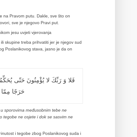
de na Pravom putu. Dakle, sve što on
govori, sve je njegovo Pravi put.
ikom jesu uvjeti vjerovanja
 skupine treba prihvatiti jer je njegov sud
bog Poslanikovog stava, jasno je da on
حَرَجًا مِمّا 
iju u sporovima međusobnim tebe ne
o tegobe ne osjete i dok se sasvim ne
inutost i tegobe zbog Poslanikovog suda i