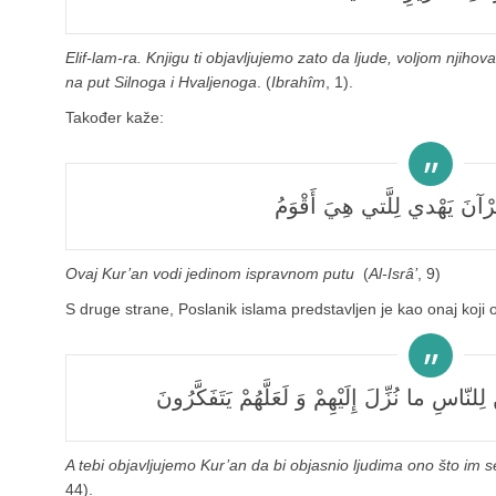
Elif-lam-ra. Knjigu ti objavljujemo zato da ljude, voljom njiho
na put Silnoga i Hvaljenoga
. (
Ibrahîm
, 1).
Također kaže:
ُرْآنَ يَهْدي لِلَّتي هِيَ أَقْوَمُ
Ovaj Kur’an vodi jedinom ispravnom putu
(
Al-Isrâ’
, 9)
S druge strane, Poslanik islama predstavljen je kao onaj koji 
ِنَ لِلنّاسِ ما نُزِّلَ إِلَيْهِمْ وَ لَعَلَّهُمْ يَتَفَكَّرُونَ
A tebi objavljujemo Kur’an da bi objasnio ljudima ono što im se o
44).