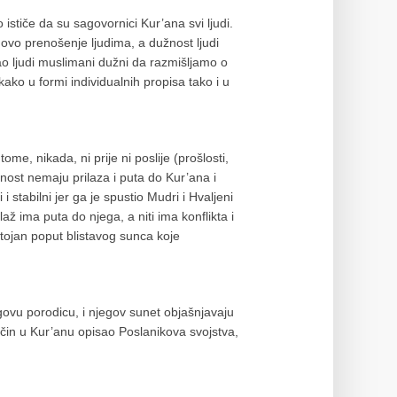
 ističe da su sagovornici Kur’ana svi ljudi.
ovo prenošenje ljudima, a dužnost ljudi
ao ljudi muslimani dužni da razmišljamo o
ko u formi individualnih propisa tako i u
me, nikada, ni prije ni poslije (prošlosti,
rnost nemaju prilaza i puta do Kur’ana i
stabilni jer ga je spustio Mudri i Hvaljeni
až ima puta do njega, a niti ima konflikta i
stojan poput blistavog sunca koje
egovu porodicu, i njegov sunet objašnjavaju
ačin u Kur’anu opisao Poslanikova svojstva,