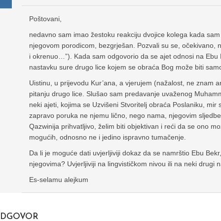
Poštovani,
nedavno sam imao žestoku reakciju dvojice kolega kada sam re
njegovom porodicom, bezgrješan. Pozvali su se, očekivano, n
i okrenuo…”). Kada sam odgovorio da se ajet odnosi na Ebu Be
nastavku sure drugo lice kojem se obraća Bog može biti samo 
Uistinu, u prijevodu Kur’ana, a vjerujem (nažalost, ne znam ar
pitanju drugo lice. Slušao sam predavanje uvaženog Muhamme
neki ajeti, kojima se Uzvišeni Stvoritelj obraća Poslaniku, mir
zapravo poruka ne njemu lično, nego nama, njegovim sljedben
Qazwinija prihvatljivo, želim biti objektivan i reći da se ono mo
mogućih, odnosno ne i jedino ispravno tumačenje.
Da li je moguće dati uvjerljiviji dokaz da se namrštio Ebu Bekr, 
njegovima? Uvjerljiviji na lingvističkom nivou ili na neki drugi 
Es-selamu alejkum
DGOVOR