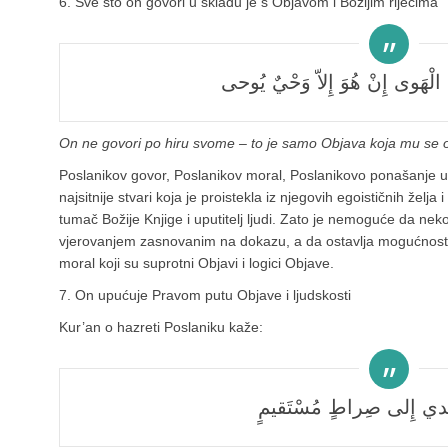
6. Sve što on govori u skladu je s Objavom i Božijim riječima
 الْهَوى إِنْ هُوَ إِلاّ وَحْيٌ يُوحى
On ne govori po hiru svome – to je samo Objava koja mu se 
Poslanikov govor, Poslanikov moral, Poslanikovo ponašanje 
najsitnije stvari koja je proistekla iz njegovih egoističnih želja i
tumač Božije Knjige i uputitelj ljudi. Zato je nemoguće da neko
vjerovanjem zasnovanim na dokazu, a da ostavlja mogućnost d
moral koji su suprotni Objavi i logici Objave.
7. On upućuje Pravom putu Objave i ljudskosti
Kur’an o hazreti Poslaniku kaže:
َتَهْدي إِلى صِراطٍ مُسْتَقيمٍ