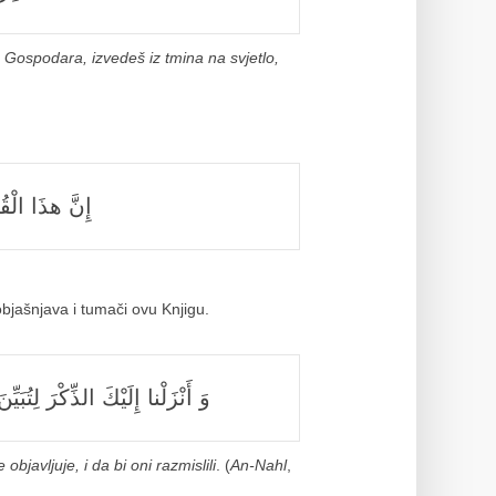
va Gospodara, izvedeš iz tmina na svjetlo,
إِنَّ هذَا الْق
objašnjava i tumači ovu Knjigu.
وَ أَنْزَلْنا إِلَيْكَ الذِّكْرَ لِتُبَيّ
bjavljuje, i da bi oni razmislili
. (
An-Nahl
,