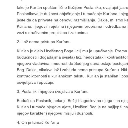
Iako je Kur’an spušten lično Božijem Poslaniku, ovaj ajet jasno
Poslanikova je dužnost objašnjenje i tumačenje Kur’ana i njeg
jeste da ga prihvate na osnovu razmišljanja. Dakle, mi smo k
Kur’anu, njegovim ajetima i njegovim propisima i odredbama ka
vezi s društvenim propisima i zakonima.
2. Laž nema pristupa Kur’anu
Kur’an je djelo Uzvišenog Boga i cilj mu je upućivanje. Prema to
budućnosti i događajima svijeta) laž, nedostatak i kontradikto
njegova vladavina i mudrost do Sudnjeg dana ostaju postojani i 
Bog. Dakle, nikakva laž i zabluda nema pristupa Kur’anu. Niti l
kontradiktornosti u kur’anskom tekstu. Kur’an je stabilan i po
osvjetljava i upućuje.
3. Poslanik i njegova svojstva u Kur’anu
Budući da Poslanik, neka je Božiji blagoslov na njega i na nj
Kur’an i tumače njegove ajete, Uzvišeni Bog je na najljepši n
njegov karakter i njegovu misiju i dužnosti.
4. On je tumač Kur’ana