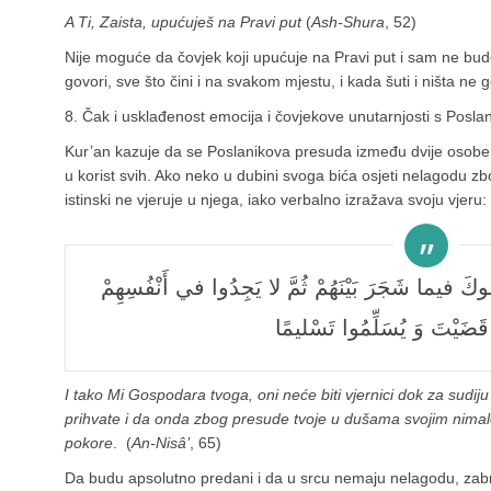
A Ti, Zaista, upućuješ na Pravi put
(
Ash-Shura
, 52)
Nije moguće da čovjek koji upućuje na Pravi put i sam ne bu
govori, sve što čini i na svakom mjestu, i kada šuti i ništa ne 
8. Čak i usklađenost emocija i čovjekove unutarnjosti s Poslan
Kur’an kazuje da se Poslanikova presuda između dvije osobe ili
u korist svih. Ako neko u dubini svoga bića osjeti nelagodu z
istinski ne vjeruje u njega, iako verbalno izražava svoju vjeru:
فَلا وَ رَبِّكَ لا يُؤْمِنُونَ حَتّى يُحَكِّمُوكَ فيما شَجَرَ بَيْنَهُمْ ثُمَّ لا يَجِدُوا في أَنْفُسِهِمْ
قَضَيْتَ وَ يُسَلِّمُوا تَسْليمًا
I tako Mi Gospodara tvoga, oni neće biti vjernici dok za sud
prihvate i da onda zbog presude tvoje u dušama svojim nimal
pokore
. (
An-Nisâ’
, 65)
Da budu apsolutno predani i da u srcu nemaju nelagodu, zabr