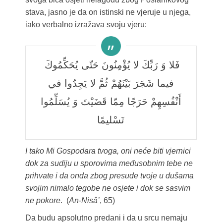
stava, jasno je da on istinski ne vjeruje u njega,
iako verbalno izražava svoju vjeru:
فَلا وَ رَبِّكَ لا يُؤْمِنُونَ حَتّى يُحَكِّمُوكَ
فيما شَجَرَ بَيْنَهُمْ ثُمَّ لا يَجِدُوا في
أَنْفُسِهِمْ حَرَجًا مِمّا قَضَيْتَ وَ يُسَلِّمُوا
تَسْليمًا
I tako Mi Gospodara tvoga, oni neće biti vjernici
dok za sudiju u sporovima međusobnim tebe ne
prihvate i da onda zbog presude tvoje u dušama
svojim nimalo tegobe ne osjete i dok se sasvim
ne pokore
. (
An-Nisâ’
, 65)
Da budu apsolutno predani i da u srcu nemaju