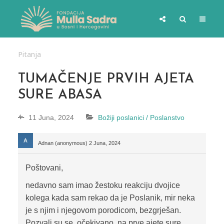
Pitanja
TUMAČENJE PRVIH AJETA
SURE ABASA
11 Juna, 2024
Božiji poslanici / Poslanstvo
Adnan (anonymous)
2 Juna, 2024
Poštovani,
nedavno sam imao žestoku reakciju dvojice
kolega kada sam rekao da je Poslanik, mir neka
je s njim i njegovom porodicom, bezgrješan.
Pozvali su se, očekivano, na prve ajete sure