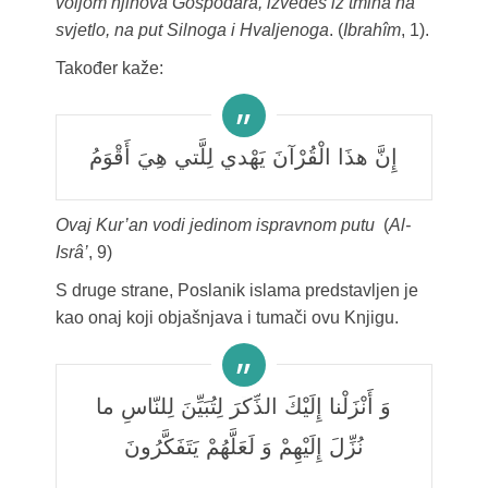
voljom njihova Gospodara, izvedeš iz tmina na
svjetlo, na put Silnoga i Hvaljenoga
. (
Ibrahîm
, 1).
Također kaže:
إِنَّ هذَا الْقُرْآنَ يَهْدي لِلَّتي هِيَ أَقْوَمُ
Ovaj Kur’an vodi jedinom ispravnom putu
(
Al-
Isrâ’
, 9)
S druge strane, Poslanik islama predstavljen je
kao onaj koji objašnjava i tumači ovu Knjigu.
وَ أَنْزَلْنا إِلَيْكَ الذِّكْرَ لِتُبَيِّنَ لِلنّاسِ ما
نُزِّلَ إِلَيْهِمْ وَ لَعَلَّهُمْ يَتَفَكَّرُونَ