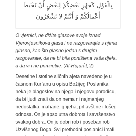
بِالْقَوْلِ كَجَهْرِ بَعْضِكُمْ لِبَعْضٍ أَنْ تَحْبَطَ
أَعْمالُكُمْ وَ أَنْتُمْ لا تَشْعُرُونَ
O vjernici, ne dižite glasove svoje iznad
Vjerovjesnikova glasa i ne razgovarajte s njima
glasno, kao što glasno jedan s drugim
razgovarate, da ne bi bila poništena vaša djela,
a da vi i ne primijetite
. (
Al-Hujurât
, 2)
Desetine i stotine sličnih ajeta navedeno je u
časnom Kur’anu u opisu Božijeg Poslanika,
neka je blagoslov na njega i njegovu porodicu,
da bi ljudi znali da on nema ni najmanjeg
nedostatka, mahane, grijeha, prljavštine i lošeg
odnosa. On je apsolutna dobrota i savršenstvo
svakog dobra. On je dobri rob i poseban rob
Uzvišenog Boga. Svi prethodni poslanici imali