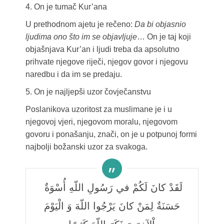
4. On je tumač Kur’ana
U prethodnom ajetu je rečeno:
Da bi objasnio
ljudima ono što im se objavljuje
… On je taj koji
objašnjava Kur’an i ljudi treba da apsolutno
prihvate njegove riječi, njegov govor i njegovu
naredbu i da im se predaju.
5. On je najljepši uzor čovječanstvu
Poslanikova uzoritost za muslimane je i u
njegovoj vjeri, njegovom moralu, njegovom
govoru i ponašanju, znači, on je u potpunoj formi
najbolji božanski uzor za svakoga.
لَقَدْ كانَ لَكُمْ في رَسُولِ اللّهِ أُسْوَةٌ
حَسَنَةٌ لِمَنْ كانَ يَرْجُوا اللّهَ وَ الْيَوْمَ