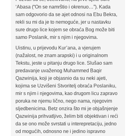
‘Abasa (“On se namrštio i okrenuo…”). Kada
sam odgovorio da se ajet odnosi na Ebu Bekra,
rekli su mi da je to nemoguće, jer u nastavku
sure drugo lice kojem se obraća Bog može biti
samo Poslanik, mir s njim i njegovima.
Uistinu, u prijevodu Kur’ana, a vjerujem
(nažalost, ne znam arapski) i u originalnom
Tekstu, jeste u pitanju drugo lice. Slušao sam
predavanje uvaženog Muhammed Baqir
Qazwinija, koji je objasnio da su neki ajeti,
kojima se Uzvišeni Stvoritelj obraća Poslaniku,
mir s njim i njegovima, kao drugom licu zapravo
poruka ne njemu lično, nego nama, njegovim
sljedbenicima. Betz onzira što mi je objašnjenje
Qazwinija prihvatljivo, želim biti objektivan i reći
da se ono može svrstati u interepretaciju, jedno
od mogućih, odnosno ne i jedino ispravno