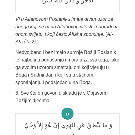
اْلآخِرَ وَ ذَكَرَ اللّهَ كَثيرًا
Vi u Allahovom Poslaniku imate divan uzor za
onoga koji se nada Allahovoj milosti i nagradi na
onom svijetu, i koji često Allaha spominje
. (
Al­
Ahzâb
, 21)
Nedvojbeno i bez imalo sumnje Božiji Poslanik
je najbolji u ponašanju i moralu za svakoga, iako
ga svojim uzorom smatraju oni koji vjeruju u
Boga i Sudnji dan i koji su u stalnom
spominjanju i podsjećanju na Boga.
6. Sve što on govori u skladu je s Objavom i
Božijim riječima
وَ ما يَنْطِقُ عَنِ الْهَوى إِنْ هُوَ إِلاّ وَحْيٌ