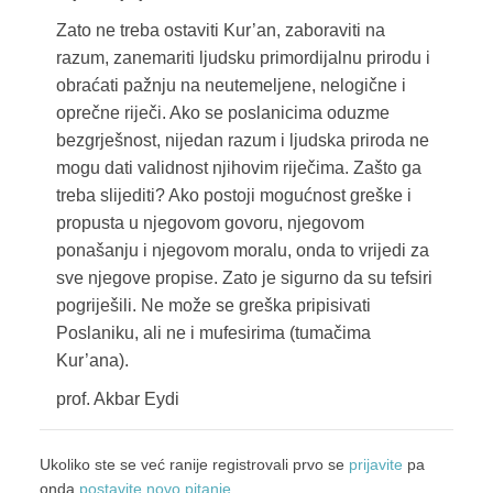
Zato ne treba ostaviti Kur’an, zaboraviti na
razum, zanemariti ljudsku primordijalnu prirodu i
obraćati pažnju na neutemeljene, nelogične i
oprečne riječi. Ako se poslanicima oduzme
bezgrješnost, nijedan razum i ljudska priroda ne
mogu dati validnost njihovim riječima. Zašto ga
treba slijediti? Ako postoji mogućnost greške i
propusta u njegovom govoru, njegovom
ponašanju i njegovom moralu, onda to vrijedi za
sve njegove propise. Zato je sigurno da su tefsiri
pogriješili. Ne može se greška pripisivati
Poslaniku, ali ne i mufesirima (tumačima
Kur’ana).
prof. Akbar Eydi
Ukoliko ste se već ranije registrovali prvo se
prijavite
pa
onda
postavite novo pitanje
.