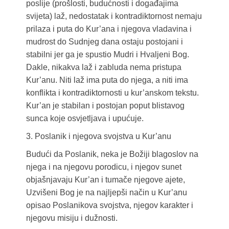
poslije (prošlosti, budućnosti i događajima
svijeta) laž, nedostatak i kontradiktornost nemaju
prilaza i puta do Kur’ana i njegova vladavina i
mudrost do Sudnjeg dana ostaju postojani i
stabilni jer ga je spustio Mudri i Hvaljeni Bog.
Dakle, nikakva laž i zabluda nema pristupa
Kur’anu. Niti laž ima puta do njega, a niti ima
konflikta i kontradiktornosti u kur’anskom tekstu.
Kur’an je stabilan i postojan poput blistavog
sunca koje osvjetljava i upućuje.
3. Poslanik i njegova svojstva u Kur’anu
Budući da Poslanik, neka je Božiji blagoslov na
njega i na njegovu porodicu, i njegov sunet
objašnjavaju Kur’an i tumače njegove ajete,
Uzvišeni Bog je na najljepši način u Kur’anu
opisao Poslanikova svojstva, njegov karakter i
njegovu misiju i dužnosti.