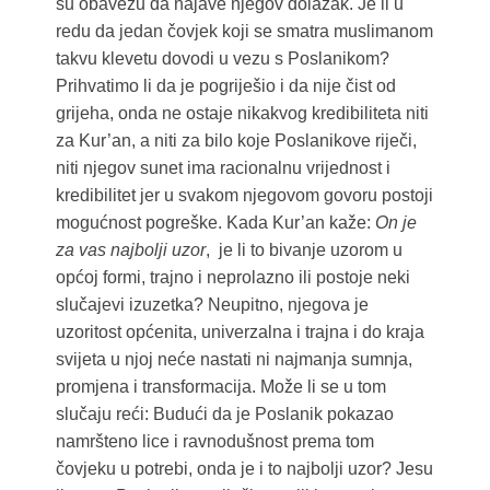
su obavezu da najave njegov dolazak. Je li u
redu da jedan čovjek koji se smatra muslimanom
takvu klevetu dovodi u vezu s Poslanikom?
Prihvatimo li da je pogriješio i da nije čist od
grijeha, onda ne ostaje nikakvog kredibiliteta niti
za Kur’an, a niti za bilo koje Poslanikove riječi,
niti njegov sunet ima racionalnu vrijednost i
kredibilitet jer u svakom njegovom govoru postoji
mogućnost pogreške. Kada Kur’an kaže:
On je
za vas najbolji uzor
, je li to bivanje uzorom u
općoj formi, trajno i neprolazno ili postoje neki
slučajevi izuzetka? Neupitno, njegova je
uzoritost općenita, univerzalna i trajna i do kraja
svijeta u njoj neće nastati ni najmanja sumnja,
promjena i transformacija. Može li se u tom
slučaju reći: Budući da je Poslanik pokazao
namršteno lice i ravnodušnost prema tom
čovjeku u potrebi, onda je i to najbolji uzor? Jesu