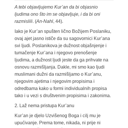
A tebi objavljujemo Kur’an da bi objasnio
ljudima ono što im se objavljuje, i da bi oni
razmislili
. (
An-Nahl
, 44).
Iako je Kur’an spušten lično Božijem Poslaniku,
ovaj ajet jasno ističe da su sagovornici Kur’ana
svi ljudi. Poslanikova je dužnost objašnjenje i
tumačenje Kur’ana i njegovo prenošenje
ljudima, a dužnost ljudi jeste da ga prihvate na
osnovu razmišljanja. Dakle, mi smo kao ljudi
muslimani dužni da razmišljamo o Kur’anu,
njegovim ajetima i njegovim propisima i
odredbama kako u formi individualnih propisa
tako i u vezi s društvenim propisima i zakonima.
2. Laž nema pristupa Kur’anu
Kur’an je djelo Uzvišenog Boga i cilj mu je
upućivanje. Prema tome, nikada, ni prije ni