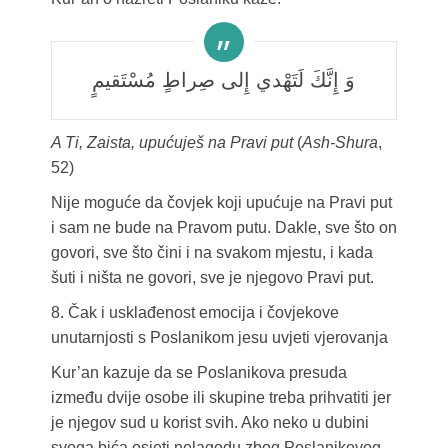
وَ إِنَّكَ لَتَهْدي إِلى صِراطٍ مُسْتَقيمٍ
A Ti, Zaista, upućuješ na Pravi put
(
Ash-Shura
,
52)
Nije moguće da čovjek koji upućuje na Pravi put
i sam ne bude na Pravom putu. Dakle, sve što on
govori, sve što čini i na svakom mjestu, i kada
šuti i ništa ne govori, sve je njegovo Pravi put.
8. Čak i usklađenost emocija i čovjekove
unutarnjosti s Poslanikom jesu uvjeti vjerovanja
Kur’an kazuje da se Poslanikova presuda
između dvije osobe ili skupine treba prihvatiti jer
je njegov sud u korist svih. Ako neko u dubini
svoga bića osjeti nelagodu zbog Poslanikovog