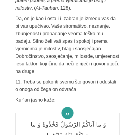
putem pođete, a prema vjernicima je blag i
milostiv
. (
At-Taubah
, 128).
Da, on je kao i ostali i izabran je između vas da
bi vas upućivao. Vaše siromaštvo, neznanje,
zbunjenost i propadanje veoma teško mu
padaju. Silno želi vaš spas i spokoj i prema
vjernicima je milostiv, blag i saosjećajan.
Dobročinstvo, saosjećanje, milosrđe, umjerenost
jesu faktori koji čine da nečije riječi i govor utječu
na druge.
11. Treba se pokoriti svemu što govori i odustati
o onoga od čega on odvraća
Kur’an jasno kaže:
وَ ما آتاكُمُ الرَّسُولُ فَخُذُوهُ وَ ما