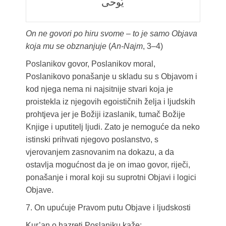
يُوحى
On ne govori po hiru svome – to je samo Objava
koja mu se obznanjuje
(
An-Najm
, 3–4)
Poslanikov govor, Poslanikov moral,
Poslanikovo ponašanje u skladu su s Objavom i
kod njega nema ni najsitnije stvari koja je
proistekla iz njegovih egoističnih želja i ljudskih
prohtjeva jer je Božiji izaslanik, tumač Božije
Knjige i uputitelj ljudi. Zato je nemoguće da neko
istinski prihvati njegovo poslanstvo, s
vjerovanjem zasnovanim na dokazu, a da
ostavlja mogućnost da je on imao govor, riječi,
ponašanje i moral koji su suprotni Objavi i logici
Objave.
7. On upućuje Pravom putu Objave i ljudskosti
Kur’an o hazreti Poslaniku kaže: