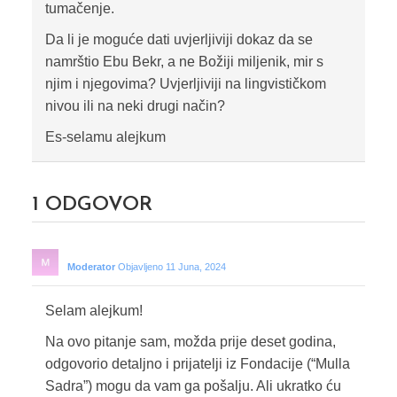
tumačenje.
Da li je moguće dati uvjerljiviji dokaz da se
namrštio Ebu Bekr, a ne Božiji miljenik, mir s
njim i njegovima? Uvjerljiviji na lingvističkom
nivou ili na neki drugi način?
Es-selamu alejkum
1
ODGOVOR
Moderator
Objavljeno 11 Juna, 2024
Selam alejkum!
Na ovo pitanje sam, možda prije deset godina,
odgovorio detaljno i prijatelji iz Fondacije (“Mulla
Sadra”) mogu da vam ga pošalju. Ali ukratko ću