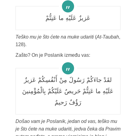
عَزيزٌ عَلَيْهِ ما عَنِتُّمْ
Teško mu je što ćete na muke udariti
(
At-Taubah
,
128).
Zašto? On je Poslanik između vas:
لقَدْ جاءَكُمْ رَسُولٌ مِنْ أَنْفُسِكُمْ عَزيزٌ
عَلَيْهِ ما عَنِتُّمْ حَريصٌ عَلَيْكُمْ بِالْمُؤْمِنينَ
رَؤُفٌ رَحيمٌ
Došao vam je Poslanik, jedan od vas, teško mu
je što ćete na muke udariti, jedva čeka da Pravim