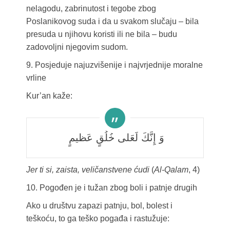
nelagodu, zabrinutost i tegobe zbog
Poslanikovog suda i da u svakom slučaju – bila
presuda u njihovu koristi ili ne bila – budu
zadovoljni njegovim sudom.
9. Posjeduje najuzvišenije i najvrjednije moralne
vrline
Kur’an kaže:
وَ إِنَّكَ لَعَلى خُلُقٍ عَظيمٍ
Jer ti si, zaista, veličanstvene ćudi
(
Al-Qalam
, 4)
10. Pogođen je i tužan zbog boli i patnje drugih
Ako u društvu zapazi patnju, bol, bolest i
teškoću, to ga teško pogađa i rastužuje: