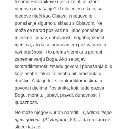
li samo Poslanikove riječi uzor ili je uzor i
njegovo ponašanje? U istoj mjeri u kojoj su
njegove riječi kao Objava, i njegovo je
ponašanje sigurno u skladu s Objavom. Ne
može se narod pozivati na lijepo ponašanje,
milosrđe, ljubav, duhovnost i bogobojaznost
riječima, ali da se ponašanjem poziva nasilju,
ravnodušnosti, i to prema vjerniku u potrebi, i
zanemarivanju Boga. Ako se pojavi
kontradiktornost između govora i ponašanja bilo
koje osobe, takva će osoba biti omrznuta u
društvu. A šta je tek s kontradiktornostima u
govoru i djelima Poslanika, koji ljude poziva
Bogu, moralu, ljubavi, pravdi, duhovnosti i
ljubaznosti.
Ne može njegov Kur’an narediti:
Ljudima lijepe
riječi govoriti
(
Al-Baqarah
, 83), a da on sam ne
slijedi taj ajet.