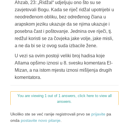
Ahzab, 23: „Ridžal“ udjeljuju ono što su se
zavjetovali Bogu. Kada se riječ ridžal upotrijebi u
neodređenom obliku, bez određenog člana u
arapskom jeziku ukazuje da se njima ukazuje i
posebna čast i poštovanje. Jednina ove riječi, tj.
redžul koristi se za čovjeka jake volje, jake misli,
a ne da bi se iz ovog suda izbacile žene.
U vezi sa ovim postoji veliki broj hadisa koje
Allama opširno iznosi u 8. svesku komentara El-
Mizan, a na istom mjestu iznosi mišljenja drugih
komentatora.
You are viewing 1 out of 1 answers, click here to view all
answers.
Ukoliko ste se već ranije registrovali prvo se
prijavite
pa
onda
postavite novo pitanje
.