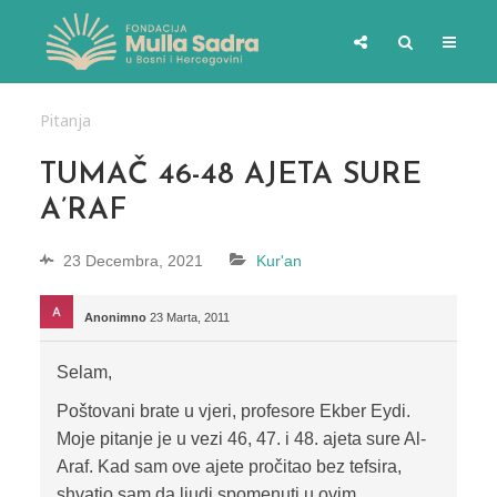
Pitanja
TUMAČ 46-48 AJETA SURE
A’RAF
23 Decembra, 2021
Kur'an
Anonimno
23 Marta, 2011
Selam,
Poštovani brate u vjeri, profesore Ekber Eydi.
Moje pitanje je u vezi 46, 47. i 48. ajeta sure Al-
Araf. Kad sam ove ajete pročitao bez tefsira,
shvatio sam da ljudi spomenuti u ovim