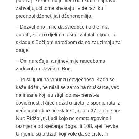
položaj i stepen bolji i veći od ostalih i upravo
zahvaljujući tome shvataju i vide razliku i
prednost dženetlija i džehenemlija.
– Dozvoljeno im je da svjedoče i o djelima
dobrih, kao i o djelima loših i zalutalih ljudi, i u
skladu s Božijom naredbom da se zauzimaju za
druge.
– Oni naređuju, a njihovim je naredbama
zadovoljan Uzvišeni Bog.
– To su ljudi na vrhuncu čovječnosti. Kada se
kaže ridžal, ne misli se samo na muškarce, već
na insane koji su stigli do savršenstva
čovječnosti. Riječ ridžal u ajetu je spomenuta iz
veće upotrebne učestalosti, kao u 37. ajetu sure
Nur: Ridžal, tj. ljudi koje ne ometa trgovina i
razmjena od sjećanja Boga, ili 108. ajet Tewbe:
U njemu su „ridžal“ koji vole da se čiste, ili