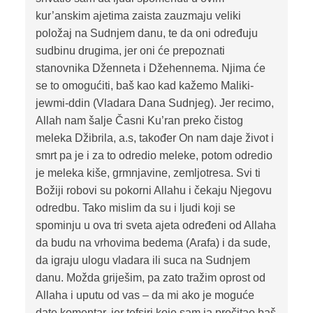
kur’anskim ajetima zaista zauzmaju veliki
položaj na Sudnjem danu, te da oni određuju
sudbinu drugima, jer oni će prepoznati
stanovnika Dženneta i Džehennema. Njima će
se to omogućiti, baš kao kad kažemo Maliki-
jewmi-ddin (Vladara Dana Sudnjeg). Jer recimo,
Allah nam šalje Časni Ku’ran preko čistog
meleka Džibrila, a.s, također On nam daje život i
smrt pa je i za to odredio meleke, potom odredio
je meleka kiše, grmnjavine, zemljotresa. Svi ti
Božiji robovi su pokorni Allahu i čekaju Njegovu
odredbu. Tako mislim da su i ljudi koji se
spominju u ova tri sveta ajeta određeni od Allaha
da budu na vrhovima bedema (Arafa) i da sude,
da igraju ulogu vladara ili suca na Sudnjem
danu. Možda griješim, pa zato tražim oprost od
Allaha i uputu od vas – da mi ako je moguće
date komentar, jer tefsiri koje sam ja pročitao baš