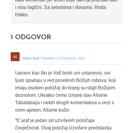
i nisu logični. Sa selamima i dovama. Hoda
Hafes.
1
ODGOVOR
Akbar Eydi
Objavljeno 23 Decembra, 2021
Upravo kao što je Vaš bistri um ustanovio, ovi
ljudi spadaju u red posebnih Božijih robova, koji
imaju osoben položaj do kojeg su stigli Božijom
dozvolom. Ukratko ćemo iznijeti stav Allame
Tabatabaija i nekih drugih komentatora u vezi s
ovim ajetom. Allame kaže:
“E’araf je jedan od uzvišenih položaja
čovječnosti. Ovaj položaj Uzvišeni predstavlja