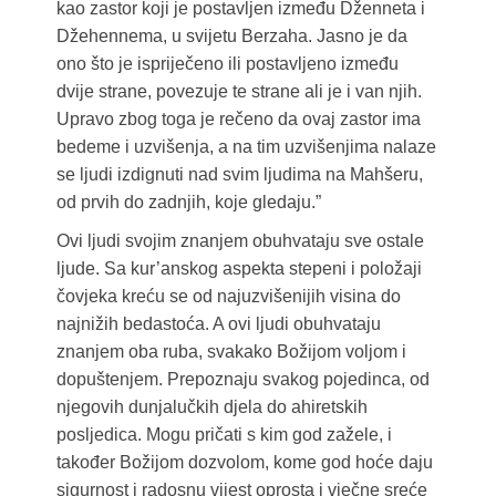
kao zastor koji je postavljen između Dženneta i
Džehennema, u svijetu Berzaha. Jasno je da
ono što je ispriječeno ili postavljeno između
dvije strane, povezuje te strane ali je i van njih.
Upravo zbog toga je rečeno da ovaj zastor ima
bedeme i uzvišenja, a na tim uzvišenjima nalaze
se ljudi izdignuti nad svim ljudima na Mahšeru,
od prvih do zadnjih, koje gledaju.”
Ovi ljudi svojim znanjem obuhvataju sve ostale
ljude. Sa kur’anskog aspekta stepeni i položaji
čovjeka kreću se od najuzvišenijih visina do
najnižih bedastoća. A ovi ljudi obuhvataju
znanjem oba ruba, svakako Božijom voljom i
dopuštenjem. Prepoznaju svakog pojedinca, od
njegovih dunjalučkih djela do ahiretskih
posljedica. Mogu pričati s kim god zažele, i
također Božijom dozvolom, kome god hoće daju
sigurnost i radosnu vijest oprosta i vječne sreće