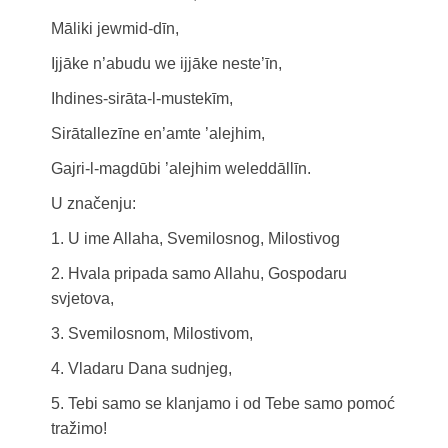
Māliki jewmid-dīn,
Ijjāke n’abudu we ijjāke neste’īn,
Ihdines-sirāta-l-mustekīm,
Sirātallezīne en’amte ’alejhim,
Gajri-l-magdūbi ’alejhim weleddāllīn.
U značenju:
1. U ime Allaha, Svemilosnog, Milostivog
2. Hvala pripada samo Allahu, Gospodaru
svjetova,
3. Svemilosnom, Milostivom,
4. Vladaru Dana sudnjeg,
5. Tebi samo se klanjamo i od Tebe samo pomoć
tražimo!