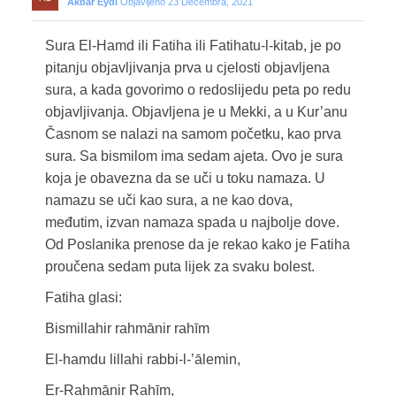
Akbar Eydi
Objavljeno 23 Decembra, 2021
Sura El-Hamd ili Fatiha ili Fatihatu-l-kitab, je po
pitanju objavljivanja prva u cjelosti objavljena
sura, a kada govorimo o redoslijedu peta po redu
objavljivanja. Objavljena je u Mekki, a u Kur’anu
Časnom se nalazi na samom početku, kao prva
sura. Sa bismilom ima sedam ajeta. Ovo je sura
koja je obavezna da se uči u toku namaza. U
namazu se uči kao sura, a ne kao dova,
međutim, izvan namaza spada u najbolje dove.
Od Poslanika prenose da je rekao kako je Fatiha
proučena sedam puta lijek za svaku bolest.
Fatiha glasi:
Bismillahir rahmānir rahīm
El-hamdu lillahi rabbi-l-’ālemin,
Er-Rahmānir Rahīm,