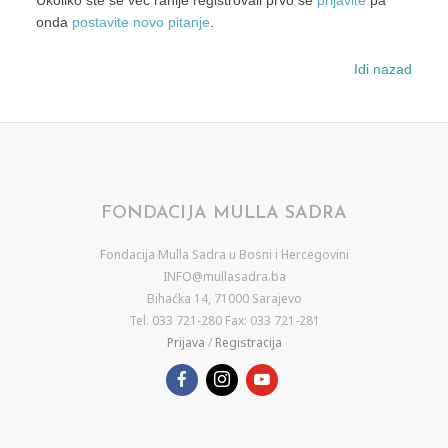
Ukoliko ste se već ranije registrovali prvo se
prijavite
pa
onda
postavite novo pitanje
.
Idi nazad
FONDACIJA MULLA SADRA
Fondacija Mulla Sadra u Bosni i Hercegovini
INFO@mullasadra.ba
Bihaćka 14, 71000 Sarajevo
Tel. 033 721-280 Fax: 033 721-281
Prijava
/
Registracija