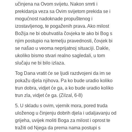
učinjena na Ovom svijetu. Nakon smrti i
prekidanja veza sa Ovim svijetom prekida se i
mogućnost nadoknade propuštenog i
izostavljenog, te pogaženih prava. Ako milost
Božija ne bi obuhvatila čovjeka te ako bi Bog s
njim postupio na temelju pravednosti, čovjek bi
se našao u veoma neprijatnoj situaciji. Dakle,
ukoliko bismo stvari realno sagledali, u tom
slučaju ne bi bilo izlaza.
Tog Dana vratit će se ljudi razdvojeni da im se
pokažu djela njihova. Pa ko bude uradio koliko
trun dobra, vidjet će ga, a ko bude uradio koliko
trun zla, vidjet će ga. (Zilzal, 6-8)
5. U skladu s ovim, vjernik mora, pored truda
uloženog u činjenju dobrih djela i udaljavanju od
grijeha, uvijek moliti Boga za milost i oprost te
tražiti od Njega da prema nama postupi s