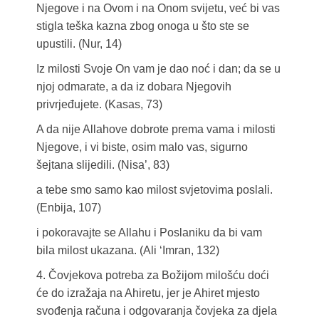
Njegove i na Ovom i na Onom svijetu, već bi vas
stigla teška kazna zbog onoga u što ste se
upustili. (Nur, 14)
Iz milosti Svoje On vam je dao noć i dan; da se u
njoj odmarate, a da iz dobara Njegovih
privrjeđujete. (Kasas, 73)
A da nije Allahove dobrote prema vama i milosti
Njegove, i vi biste, osim malo vas, sigurno
šejtana slijedili. (Nisa’, 83)
a tebe smo samo kao milost svjetovima poslali.
(Enbija, 107)
i pokoravajte se Allahu i Poslaniku da bi vam
bila milost ukazana. (Ali ‘Imran, 132)
4. Čovjekova potreba za Božijom milošću doći
će do izražaja na Ahiretu, jer je Ahiret mjesto
svođenja računa i odgovaranja čovjeka za djela