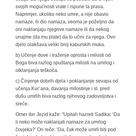
svojih mogućnosti vrate i ispune ta prava.
Naprimjer, ukoliko neko umre, a nije obavio
namaze, ili dio namaza, veoma je poželjno da
oni naklanjaju njegove namaze ili da nekog
unajme (da mu plate) da to učini za njega. Ovo
djelo olakšava veliki broj kaburskih muka.
b) Učenje dove i traženje oprosta i milosti od
Boga biva razlog spuštanja milosti na umrlog i
otklanjanja teškoća.
c) Činjenje dobrih djela i poklanjanje sevapa od
učenja Kur’ana, davanja milostinje i sl. pred
dušu umrlih biva razlog njihovog zadovoljstva i
sreće.
Omer ibn Jezid kaže: “Upitah hazreti Sadika: ‘Da
li neko može naklanjati namaze za umrlog
čovjeka?’ On reče: ‘Da, čak može umrli biti pod