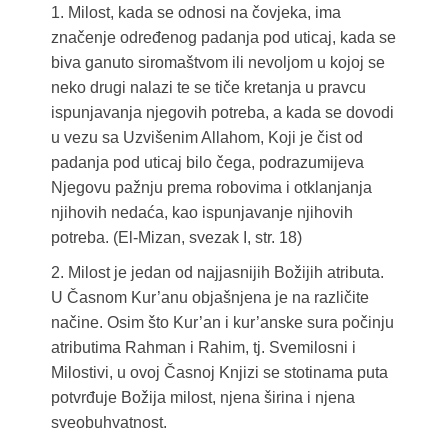
1. Milost, kada se odnosi na čovjeka, ima
značenje određenog padanja pod uticaj, kada se
biva ganuto siromaštvom ili nevoljom u kojoj se
neko drugi nalazi te se tiče kretanja u pravcu
ispunjavanja njegovih potreba, a kada se dovodi
u vezu sa Uzvišenim Allahom, Koji je čist od
padanja pod uticaj bilo čega, podrazumijeva
Njegovu pažnju prema robovima i otklanjanja
njihovih nedaća, kao ispunjavanje njihovih
potreba. (El-Mizan, svezak I, str. 18)
2. Milost je jedan od najjasnijih Božijih atributa.
U Časnom Kur’anu objašnjena je na različite
načine. Osim što Kur’an i kur’anske sura počinju
atributima Rahman i Rahim, tj. Svemilosni i
Milostivi, u ovoj Časnoj Knjizi se stotinama puta
potvrđuje Božija milost, njena širina i njena
sveobuhvatnost.