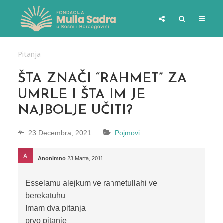
Pitanja
ŠTA ZNAČI “RAHMET” ZA
UMRLE I ŠTA IM JE
NAJBOLJE UČITI?
23 Decembra, 2021
Pojmovi
Anonimno
23 Marta, 2011
Esselamu alejkum ve rahmetullahi ve
berekatuhu
Imam dva pitanja
prvo pitanje