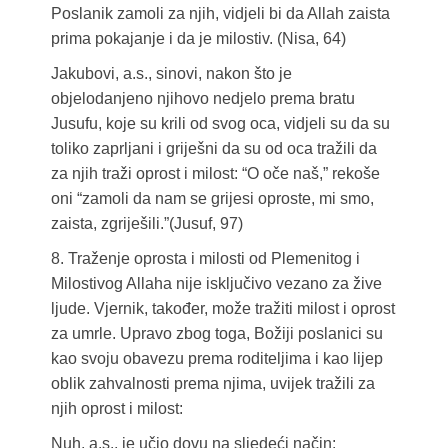
Poslanik zamoli za njih, vidjeli bi da Allah zaista
prima pokajanje i da je milostiv. (Nisa, 64)
Jakubovi, a.s., sinovi, nakon što je
objelodanjeno njihovo nedjelo prema bratu
Jusufu, koje su krili od svog oca, vidjeli su da su
toliko zaprljani i griješni da su od oca tražili da
za njih traži oprost i milost: “O oče naš,” rekoše
oni “zamoli da nam se grijesi oproste, mi smo,
zaista, zgriješili.”(Jusuf, 97)
8. Traženje oprosta i milosti od Plemenitog i
Milostivog Allaha nije isključivo vezano za žive
ljude. Vjernik, također, može tražiti milost i oprost
za umrle. Upravo zbog toga, Božiji poslanici su
kao svoju obavezu prema roditeljima i kao lijep
oblik zahvalnosti prema njima, uvijek tražili za
njih oprost i milost:
Nuh, a.s., je učio dovu na sljedeći način: