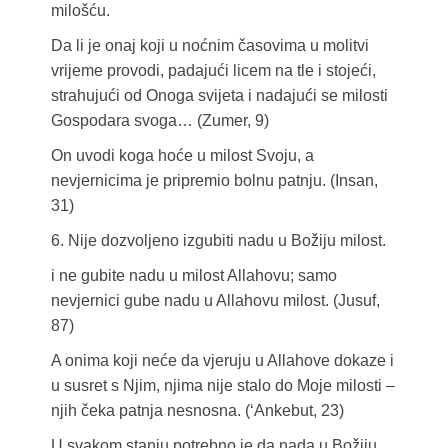
milošću.
Da li je onaj koji u noćnim časovima u molitvi
vrijeme provodi, padajući licem na tle i stojeći,
strahujući od Onoga svijeta i nadajući se milosti
Gospodara svoga… (Zumer, 9)
On uvodi koga hoće u milost Svoju, a
nevjernicima je pripremio bolnu patnju. (Insan,
31)
6. Nije dozvoljeno izgubiti nadu u Božiju milost.
i ne gubite nadu u milost Allahovu; samo
nevjernici gube nadu u Allahovu milost. (Jusuf,
87)
A onima koji neće da vjeruju u Allahove dokaze i
u susret s Njim, njima nije stalo do Moje milosti –
njih čeka patnja nesnosna. (‘Ankebut, 23)
U svakom stanju potrebno je da nada u Božiju