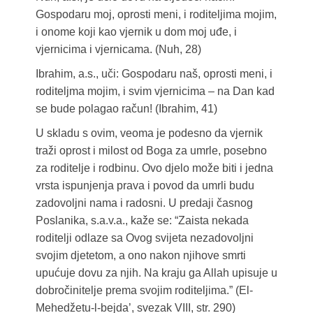
Gospodaru moj, oprosti meni, i roditeljima mojim,
i onome koji kao vjernik u dom moj uđe, i
vjernicima i vjernicama. (Nuh, 28)
Ibrahim, a.s., uči: Gospodaru naš, oprosti meni, i
roditeljma mojim, i svim vjernicima – na Dan kad
se bude polagao račun! (Ibrahim, 41)
U skladu s ovim, veoma je podesno da vjernik
traži oprost i milost od Boga za umrle, posebno
za roditelje i rodbinu. Ovo djelo može biti i jedna
vrsta ispunjenja prava i povod da umrli budu
zadovoljni nama i radosni. U predaji časnog
Poslanika, s.a.v.a., kaže se: “Zaista nekada
roditelji odlaze sa Ovog svijeta nezadovoljni
svojim djetetom, a ono nakon njihove smrti
upućuje dovu za njih. Na kraju ga Allah upisuje u
dobročinitelje prema svojim roditeljima.” (El-
Mehedžetu-l-bejda’, svezak VIII, str. 290)