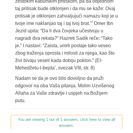
žestokim kaburskim pritiskom, pa da odjednom
taj pritisak bude otklonjen i da mu se kaže: Ovaj
pritisak je otklonjen zahvaljujući namazu koji je u
tvoje ime naklanjao taj i taj tvoj brat.’” Omer Ibn
Jezid upita: “Da li dva čovjeka učestvuju u
nagradi dva rekata?” Hazreti Sadik reče: “Tako
je.” I nastavi: “Zaista, umrli postaje tako veseo
zbog traženja oprosta i milosti za njega, kao što
živi bivaju veseli kada dobiju poklon.” (El-
Mehedžetu-l-bejda’, svezak VIII, str. 8)
Nadam se da je ovo bilo dovoljno da pruži
odgovor na oba Vaša pitanja. Molim Uzvišenog
Allaha za Vaše zdravlje i uspjeh na Božijem
putu.
You are viewing 1 out of 1 answers, click here to view all
answers.