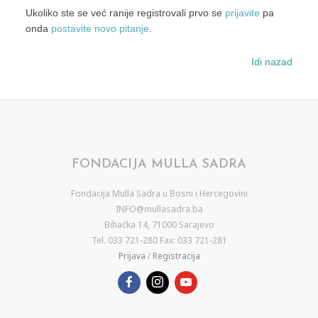
Ukoliko ste se već ranije registrovali prvo se
prijavite
pa
onda
postavite novo pitanje
.
Idi nazad
FONDACIJA MULLA SADRA
Fondacija Mulla Sadra u Bosni i Hercegovini
INFO@mullasadra.ba
Bihaćka 14, 71000 Sarajevo
Tel. 033 721-280 Fax: 033 721-281
Prijava
/
Registracija