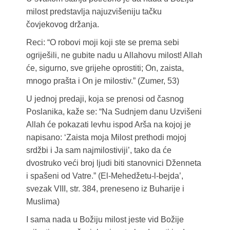
milost predstavlja najuzvišeniju tačku
čovjekovog držanja.
Reci: “O robovi moji koji ste se prema sebi
ogriješili, ne gubite nadu u Allahovu milost! Allah
će, sigurno, sve grijehe oprostiti; On, zaista,
mnogo prašta i On je milostiv.” (Zumer, 53)
U jednoj predaji, koja se prenosi od časnog
Poslanika, kaže se: “Na Sudnjem danu Uzvišeni
Allah će pokazati levhu ispod Arša na kojoj je
napisano: ‘Zaista moja Milost prethodi mojoj
srdžbi i Ja sam najmilostiviji’, tako da će
dvostruko veći broj ljudi biti stanovnici Dženneta
i spašeni od Vatre.” (El-Mehedžetu-l-bejda’,
svezak VIII, str. 384, preneseno iz Buharije i
Muslima)
I sama nada u Božiju milost jeste vid Božije