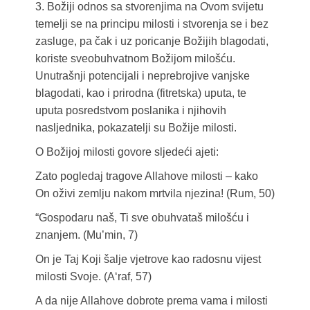
3. Božiji odnos sa stvorenjima na Ovom svijetu
temelji se na principu milosti i stvorenja se i bez
zasluge, pa čak i uz poricanje Božijih blagodati,
koriste sveobuhvatnom Božijom milošću.
Unutrašnji potencijali i neprebrojive vanjske
blagodati, kao i prirodna (fitretska) uputa, te
uputa posredstvom poslanika i njihovih
nasljednika, pokazatelji su Božije milosti.
O Božijoj milosti govore sljedeći ajeti:
Zato pogledaj tragove Allahove milosti – kako
On oživi zemlju nakom mrtvila njezina! (Rum, 50)
“Gospodaru naš, Ti sve obuhvataš milošću i
znanjem. (Mu’min, 7)
On je Taj Koji šalje vjetrove kao radosnu vijest
milosti Svoje. (A‘raf, 57)
A da nije Allahove dobrote prema vama i milosti