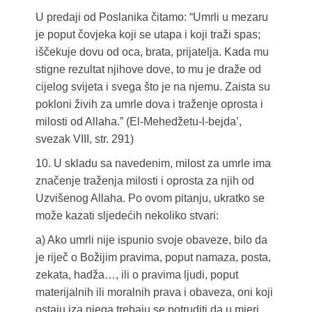
U predaji od Poslanika čitamo: “Umrli u mezaru
je poput čovjeka koji se utapa i koji traži spas;
iščekuje dovu od oca, brata, prijatelja. Kada mu
stigne rezultat njihove dove, to mu je draže od
cijelog svijeta i svega što je na njemu. Zaista su
pokloni živih za umrle dova i traženje oprosta i
milosti od Allaha.” (El-Mehedžetu-l-bejda’,
svezak VIII, str. 291)
10. U skladu sa navedenim, milost za umrle ima
značenje traženja milosti i oprosta za njih od
Uzvišenog Allaha. Po ovom pitanju, ukratko se
može kazati sljedećih nekoliko stvari:
a) Ako umrli nije ispunio svoje obaveze, bilo da
je riječ o Božijim pravima, poput namaza, posta,
zekata, hadža…, ili o pravima ljudi, poput
materijalnih ili moralnih prava i obaveza, oni koji
ostaju iza njega trebaju se potruditi da u mjeri