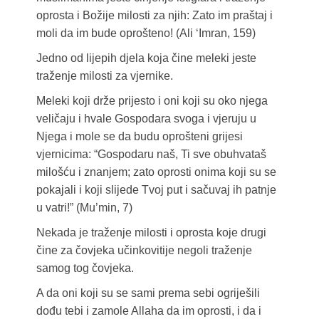
oprosta i Božije milosti za njih: Zato im praštaj i
moli da im bude oprošteno! (Ali ‘Imran, 159)
Jedno od lijepih djela koja čine meleki jeste
traženje milosti za vjernike.
Meleki koji drže prijesto i oni koji su oko njega
veličaju i hvale Gospodara svoga i vjeruju u
Njega i mole se da budu oprošteni grijesi
vjernicima: “Gospodaru naš, Ti sve obuhvataš
milošću i znanjem; zato oprosti onima koji su se
pokajali i koji slijede Tvoj put i sačuvaj ih patnje
u vatri!” (Mu’min, 7)
Nekada je traženje milosti i oprosta koje drugi
čine za čovjeka učinkovitije negoli traženje
samog tog čovjeka.
A da oni koji su se sami prema sebi ogriješili
dođu tebi i zamole Allaha da im oprosti, i da i