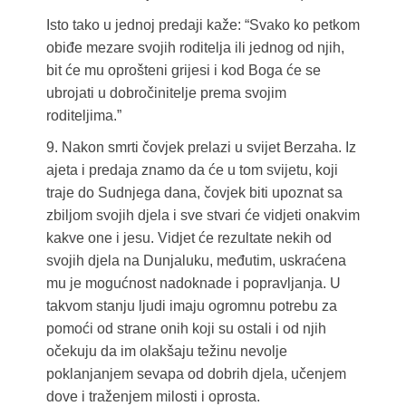
Isto tako u jednoj predaji kaže: “Svako ko petkom
obiđe mezare svojih roditelja ili jednog od njih,
bit će mu oprošteni grijesi i kod Boga će se
ubrojati u dobročinitelje prema svojim
roditeljima.”
9. Nakon smrti čovjek prelazi u svijet Berzaha. Iz
ajeta i predaja znamo da će u tom svijetu, koji
traje do Sudnjega dana, čovjek biti upoznat sa
zbiljom svojih djela i sve stvari će vidjeti onakvim
kakve one i jesu. Vidjet će rezultate nekih od
svojih djela na Dunjaluku, međutim, uskraćena
mu je mogućnost nadoknade i popravljanja. U
takvom stanju ljudi imaju ogromnu potrebu za
pomoći od strane onih koji su ostali i od njih
očekuju da im olakšaju težinu nevolje
poklanjanjem sevapa od dobrih djela, učenjem
dove i traženjem milosti i oprosta.