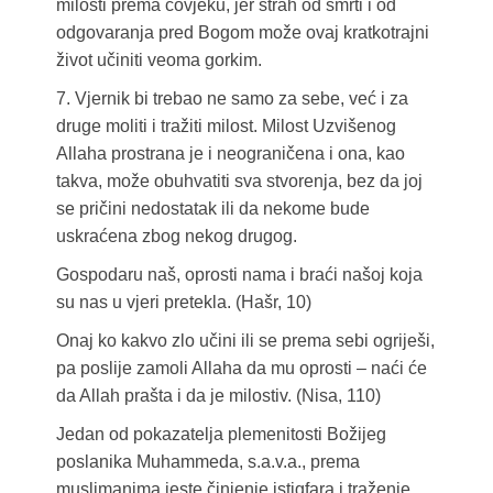
milosti prema čovjeku, jer strah od smrti i od
odgovaranja pred Bogom može ovaj kratkotrajni
život učiniti veoma gorkim.
7. Vjernik bi trebao ne samo za sebe, već i za
druge moliti i tražiti milost. Milost Uzvišenog
Allaha prostrana je i neograničena i ona, kao
takva, može obuhvatiti sva stvorenja, bez da joj
se pričini nedostatak ili da nekome bude
uskraćena zbog nekog drugog.
Gospodaru naš, oprosti nama i braći našoj koja
su nas u vjeri pretekla. (Hašr, 10)
Onaj ko kakvo zlo učini ili se prema sebi ogriješi,
pa poslije zamoli Allaha da mu oprosti – naći će
da Allah prašta i da je milostiv. (Nisa, 110)
Jedan od pokazatelja plemenitosti Božijeg
poslanika Muhammeda, s.a.v.a., prema
muslimanima jeste činjenje istigfara i traženje