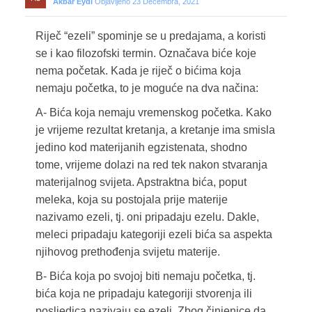
Akbar Eydi
Objavljeno 23 Decembra, 2021
Riječ “ezeli” spominje se u predajama, a koristi
se i kao filozofski termin. Označava biće koje
nema početak. Kada je riječ o bićima koja
nemaju početka, to je moguće na dva načina:
A- Bića koja nemaju vremenskog početka. Kako
je vrijeme rezultat kretanja, a kretanje ima smisla
jedino kod materijanih egzistenata, shodno
tome, vrijeme dolazi na red tek nakon stvaranja
materijalnog svijeta. Apstraktna bića, poput
meleka, koja su postojala prije materije
nazivamo ezeli, tj. oni pripadaju ezelu. Dakle,
meleci pripadaju kategoriji ezeli bića sa aspekta
njihovog prethođenja svijetu materije.
B- Bića koja po svojoj biti nemaju početka, tj.
bića koja ne pripadaju kategoriji stvorenja ili
posljedica nazivaju se ezeli. Zbog činjenice da