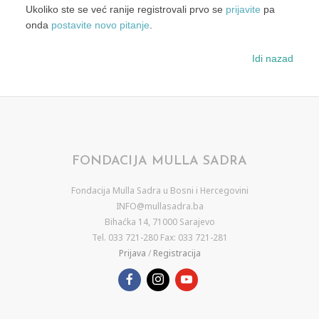
Ukoliko ste se već ranije registrovali prvo se
prijavite
pa
onda
postavite novo pitanje
.
Idi nazad
FONDACIJA MULLA SADRA
Fondacija Mulla Sadra u Bosni i Hercegovini
INFO@mullasadra.ba
Bihaćka 14, 71000 Sarajevo
Tel. 033 721-280 Fax: 033 721-281
Prijava
/
Registracija