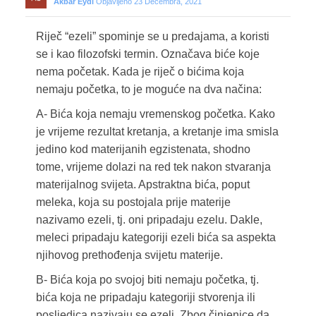
Akbar Eydi
Objavljeno 23 Decembra, 2021
Riječ “ezeli” spominje se u predajama, a koristi
se i kao filozofski termin. Označava biće koje
nema početak. Kada je riječ o bićima koja
nemaju početka, to je moguće na dva načina:
A- Bića koja nemaju vremenskog početka. Kako
je vrijeme rezultat kretanja, a kretanje ima smisla
jedino kod materijanih egzistenata, shodno
tome, vrijeme dolazi na red tek nakon stvaranja
materijalnog svijeta. Apstraktna bića, poput
meleka, koja su postojala prije materije
nazivamo ezeli, tj. oni pripadaju ezelu. Dakle,
meleci pripadaju kategoriji ezeli bića sa aspekta
njihovog prethođenja svijetu materije.
B- Bića koja po svojoj biti nemaju početka, tj.
bića koja ne pripadaju kategoriji stvorenja ili
posljedica nazivaju se ezeli. Zbog činjenice da