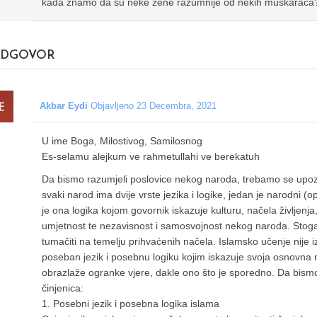
kada znamo da su neke žene razumnije od nekih muškaraca
DGOVOR
Akbar Eydi
Objavljeno 23 Decembra, 2021
U ime Boga, Milostivog, Samilosnog
Es-selamu alejkum ve rahmetullahi ve berekatuh
Da bismo razumjeli poslovice nekog naroda, trebamo se upozn
svaki narod ima dvije vrste jezika i logike, jedan je narodni (op
je ona logika kojom govornik iskazuje kulturu, načela življenja
umjetnost te nezavisnost i samosvojnost nekog naroda. Stoga po
tumačiti na temelju prihvaćenih načela. Islamsko učenje nije i
poseban jezik i posebnu logiku kojim iskazuje svoja osnovna na
obrazlaže ogranke vjere, dakle ono što je sporedno. Da bismo
činjenica:
1. Posebni jezik i posebna logika islama