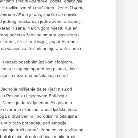
Mi smo sinove Ademove, doista, odlikovali.
ći razliku između muškarca i žene:
O ljudi,
iji kod Allaha je onaj koji Ga se najviše
 jednog muškarca i jedne žene, a najbolji i
uškarac ili žena. Na drugom mjestu Kur’an
mog početka žena se smatra vlasnicom i
rane, civilizirani svijet, poput Evrope i
a vlasništvo. Sličnih primjera u Kur’anu i
e iskazalo posebnim jezikom i logikom,
pitanju izlaganje sporednog pitanja, dakle
ajući u obzir ona načela koja su od
 Jedno je mišljenje da te riječi nisu od
uju Poslaniku i njegovom Ehli-bejtu
išljenje je da ovdje Imam Ali govori o
 stvaranje i kontinuiranost ljudske vrste
ga u društvenim i porodičnim pitanjima
a vrlo brzo potpadaju pod emocije.
ikovanje traži pomoć, žena će, za razliku od
 ili plače, ili pak od oca i majke traži