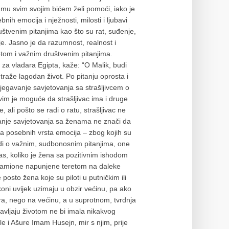
e mu svim svojim bićem želi pomoći, iako je
ih emocija i nježnosti, milosti i ljubavi
uštvenim pitanjima kao što su rat, suđenje,
e. Jasno je da razumnost, realnost i
votom i važnim društvenim pitanjima.
za vladara Egipta, kaže: “O Malik, budi
 traže lagodan život. Po pitanju oprosta i
jegavanje savjetovanja sa strašljivcem o
vim je moguće da strašljivac ima i druge
ali pošto se radi o ratu, strašljivac ne
avanje savjetovanja sa ženama ne znači da
 posebnih vrsta emocija – zbog kojih su
di o važnim, sudbonosnim pitanjima, one
nas, koliko je žena sa pozitivnim ishodom
e kamione napunjene teretom na daleke
posto žena koje su piloti u putničkim ili
oni uvijek uzimaju u obzir većinu, pa ako
era, nego na većinu, a u suprotnom, tvrdnja
vljaju životom ne bi imala nikakvog
e i Ašure Imam Husejn, mir s njim, prije