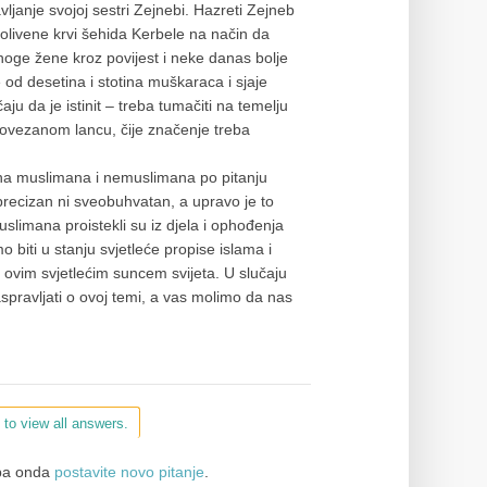
ljanje svojoj sestri Zejnebi. Hazreti Zejneb
prolivene krvi šehida Kerbele na način da
oge žene kroz povijest i neke danas bolje
od desetina i stotina muškaraca i sjaje
ju da je istinit – treba tumačiti na temelju
 povezanom lancu, čije značenje treba
ćina muslimana i nemuslimana po pitanju
 precizan ni sveobuhvatan, a upravo je to
limana proistekli su iz djela i ophođenja
iti u stanju svjetleće propise islama i
a ovim svjetlećim suncem svijeta. U slučaju
aspravljati o ovoj temi, a vas molimo da nas
 to view all answers.
a onda
postavite novo pitanje
.