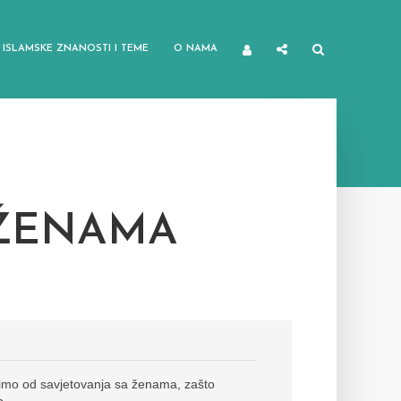
ISLAMSKE ZNANOSTI I TEME
O NAMA
 ŽENAMA
žimo od savjetovanja sa ženama, zašto