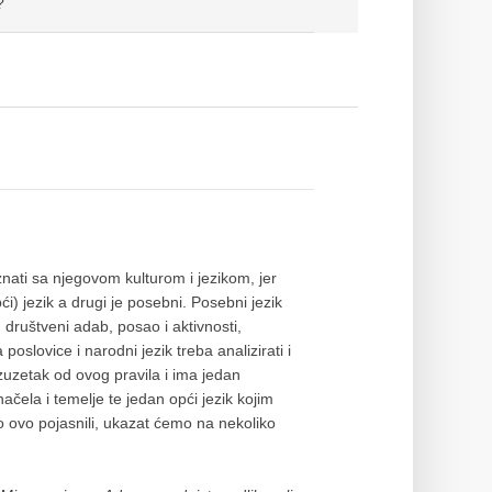
?
ati sa njegovom kulturom i jezikom, jer
ći) jezik a drugi je posebni. Posebni jezik
, društveni adab, posao i aktivnosti,
slovice i narodni jezik treba analizirati i
zuzetak od ovog pravila i ima jedan
čela i temelje te jedan opći jezik kojim
 ovo pojasnili, ukazat ćemo na nekoliko