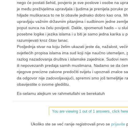
nego će postati šehid, povjerio je sve poslove i osobe na uprav
je među preživjelima upravljala i ljudima je prenijela poruke 
hiljade muškaraca to ne bi obavile jednako dobro kao ona. Mn
upravljaju važnim državnim pitanjima i sudbinom jedne zemlje 
poput sunca na čelu povijesti. Dakle, spomenuti hadis – u sluča
posebne logike i jezika islama i u biti je samo jedna karika u
razumijevati kroz čitav lanac.
Posljednja stvar na koju želim ukazati jeste da, nažalost, ve
svjetlećih propisa islama ima sud koji nije naučno utemeljen,
razlog nazadovanja društva i islamske zajednice. Sudovi nemus
ili nepovezanih predaja samih muslimana. Nadamo se da ćemo b
njegove precizne zakone predočiti svijetu i upoznati znalce s
da odgovor nije zadovoljavajući, spremni smo još temeljitije r
obavijestite o svome gledištu.
Es-selamu alejkum ve rahmetullahi ve berekatuh
You are viewing 1 out of 1 answers, click here
Ukoliko ste se već ranije registrovali prvo se
prijavite
p