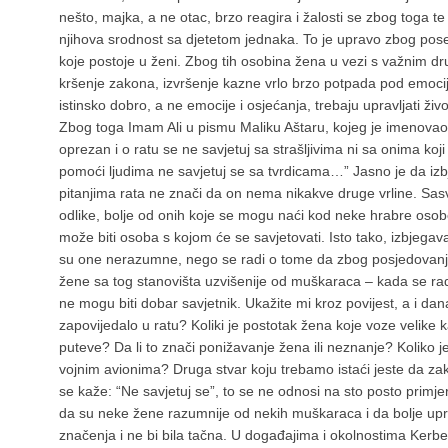
nešto, majka, a ne otac, brzo reagira i žalosti se zbog toga t
njihova srodnost sa djetetom jednaka. To je upravo zbog posebn
koje postoje u ženi. Zbog tih osobina žena u vezi s važnim dr
kršenje zakona, izvršenje kazne vrlo brzo potpada pod emocij
istinsko dobro, a ne emocije i osjećanja, trebaju upravljati ži
Zbog toga Imam Ali u pismu Maliku Aštaru, kojeg je imenovao 
oprezan i o ratu se ne savjetuj sa strašljivima ni sa onima koji
pomoći ljudima ne savjetuj se sa tvrdicama…” Jasno je da izb
pitanjima rata ne znači da on nema nikakve druge vrline. Sas
odlike, bolje od onih koje se mogu naći kod neke hrabre osobe, 
može biti osoba s kojom će se savjetovati. Isto tako, izbjeg
su one nerazumne, nego se radi o tome da zbog posjedovanja
žene sa tog stanovišta uzvišenije od muškaraca – kada se ra
ne mogu biti dobar savjetnik. Ukažite mi kroz povijest, a i da
zapovijedalo u ratu? Koliki je postotak žena koje voze velik
puteve? Da li to znači ponižavanje žena ili neznanje? Koliko je 
vojnim avionima? Druga stvar koju trebamo istaći jeste da zak
se kaže: “Ne savjetuj se”, to se ne odnosi na sto posto primj
da su neke žene razumnije od nekih muškaraca i da bolje upra
značenja i ne bi bila tačna. U događajima i okolnostima Kerbel