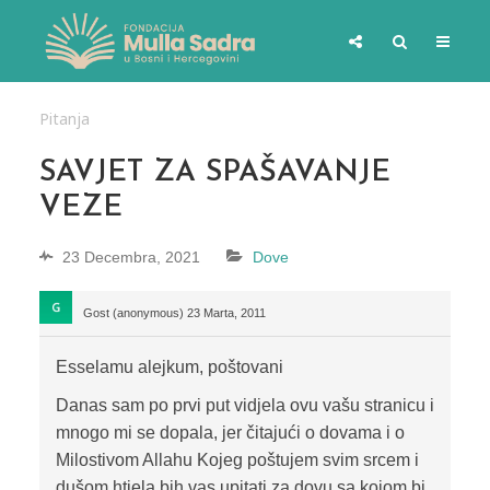
Pitanja
SAVJET ZA SPAŠAVANJE
VEZE
23 Decembra, 2021
Dove
Gost (anonymous)
23 Marta, 2011
Esselamu alejkum, poštovani
Danas sam po prvi put vidjela ovu vašu stranicu i
mnogo mi se dopala, jer čitajući o dovama i o
Milostivom Allahu Kojeg poštujem svim srcem i
dušom htjela bih vas upitati za dovu sa kojom bi