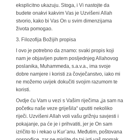
eksplicitno ukazuju. Stoga, i Vi nastojte da
budete onakvi kakvim Vas je Uzvišeni Allah
stvorio, kako bi Vas On u svim dimenzijama
života pomogao.
3. Filozofija Božijih propisa
I ovo je potrebno da znamo: svaki propis koji
nam je objavljen putem posljednjeg Allahovog
poslanika, Muhammeda, s.a.v.a., ima svoje
dobre namjere i koristi za čovječanstvo, iako mi
ne možemo uvijek dokučiti svojim razumom te
koristi.
Ovdje ću Vam u vezi s Vašim riječima „ja sam na
početku naše veze griješila“ uputiti nekoliko
riječi. Uzvišeni Allah voli vašu grižnju savjesti i
pokajanje, pa će je i prihvatiti, jer je On sam
izričito to i rekao u Kur’anu. Međutim, poštovana
gospođice, zar ne mislite da taj isti vaš momak