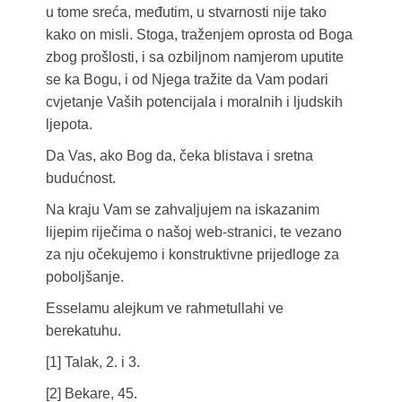
u tome sreća, međutim, u stvarnosti nije tako
kako on misli. Stoga, traženjem oprosta od Boga
zbog prošlosti, i sa ozbiljnom namjerom uputite
se ka Bogu, i od Njega tražite da Vam podari
cvjetanje Vaših potencijala i moralnih i ljudskih
ljepota.
Da Vas, ako Bog da, čeka blistava i sretna
budućnost.
Na kraju Vam se zahvaljujem na iskazanim
lijepim riječima o našoj web-stranici, te vezano
za nju očekujemo i konstruktivne prijedloge za
poboljšanje.
Esselamu alejkum ve rahmetullahi ve
berekatuhu.
[1] Talak, 2. i 3.
[2] Bekare, 45.