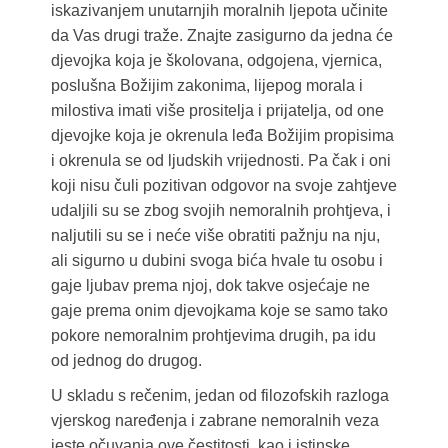
iskazivanjem unutarnjih moralnih ljepota učinite
da Vas drugi traže. Znajte zasigurno da jedna će
djevojka koja je školovana, odgojena, vjernica,
poslušna Božijim zakonima, lijepog morala i
milostiva imati više prositelja i prijatelja, od one
djevojke koja je okrenula leđa Božijim propisima
i okrenula se od ljudskih vrijednosti. Pa čak i oni
koji nisu čuli pozitivan odgovor na svoje zahtjeve
udaljili su se zbog svojih nemoralnih prohtjeva, i
naljutili su se i neće više obratiti pažnju na nju,
ali sigurno u dubini svoga bića hvale tu osobu i
gaje ljubav prema njoj, dok takve osjećaje ne
gaje prema onim djevojkama koje se samo tako
pokore nemoralnim prohtjevima drugih, pa idu
od jednog do drugog.
U skladu s rečenim, jedan od filozofskih razloga
vjerskog naređenja i zabrane nemoralnih veza
jeste očuvanja ove čestitosti, kao i istinske