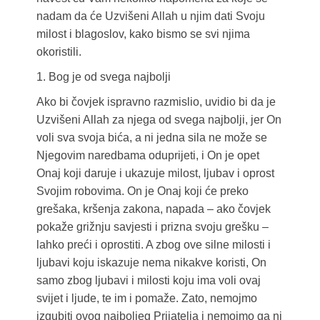
nadam da će Uzvišeni Allah u njim dati Svoju
milost i blagoslov, kako bismo se svi njima
okoristili.
1. Bog je od svega najbolji
Ako bi čovjek ispravno razmislio, uvidio bi da je
Uzvišeni Allah za njega od svega najbolji, jer On
voli sva svoja bića, a ni jedna sila ne može se
Njegovim naredbama oduprijeti, i On je opet
Onaj koji daruje i ukazuje milost, ljubav i oprost
Svojim robovima. On je Onaj koji će preko
grešaka, kršenja zakona, napada – ako čovjek
pokaže grižnju savjesti i prizna svoju grešku –
lahko preći i oprostiti. A zbog ove silne milosti i
ljubavi koju iskazuje nema nikakve koristi, On
samo zbog ljubavi i milosti koju ima voli ovaj
svijet i ljude, te im i pomaže. Zato, nemojmo
izgubiti ovog najboljeg Prijatelja i nemojmo ga ni