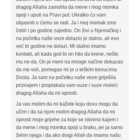
dragog Allaha zamolila da mene i mog momka
spoji i uputi na Pravi put. Ukratko ću vam
objasniti o ćemu se radi. Ja i moj momak smo
četiri i po godine zajedno. On živi u Njemačkoj i
na početku naše veze dolazio je stalno, ali evo
već tri godine ne dolazi. Mi stalno imamo
kontakt, ali kada god bi on htio da krene, nešto
mu ne da. On je meni na mnoge načine dokazao
da me voli, pomogao mi je u teškim trenucima
života. Ja sam na početku naše veze griješila
priznajem i proplakala sam suze i suze moleći
dragog Allaha da mi oprosti.
Ja vas molim da mi kažete koju dovu mogu da
učim i da sa njom molim dragog Allaha da mi
oprosti moje grijehe za koje se iskreno kajem i
da mene i mog momka spoji u braku, jer ja samo
želim njega i da ako dragi Allah da imamo našu