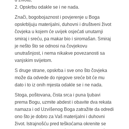
2. Opskrbu odakle se i ne nada.
Znači, bogobojaznost i povjerenje u Boga
opskrbljuju materijalni, duhovni i društveni život
čovjeka u kojem će uvijek osjećati unutarnji
smiraj i sreću, pa makar bio i siromašan. Smiraj
je nešto što se odnosi na čovjekovu
unutrašnjost, i nema nikakve povezanosti sa
vanjskim svijetom.
S druge strane, opskrba i sve ono što čovjeka
može da odvede do njegove sreće bit će mu
dato i to iz onih mjesta odakle se i ne nada.
Stoga, poštovana, čista srca i puna ljubavi
prema Bogu, uzmite abdest i obavite dva rekata
namaza i od Uzvišenog Boga zatražite da odredi
ono što je dobro za Vaš materijalni i duhovni
život. Istrajnošću pred teškoćama okrenite se