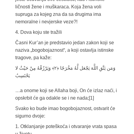
ličnosti žene i muškaraca. Koja žena voli
supruga za kojeg zna da sa drugima ima
nemoralne i nevjerske veze?!
4. Dova koju ste tražili
Časni Kur’an je predstavio jedan zakon koji se
naziva „bogobojaznost“, a koji ostavlja istinske
tragove, pa kaže:
وَمَن يَتَّقِ اللَّهَ يَجْعَل لَّهُ مَخْرَجًا ﴿۲﴾ وَيَرْزُقْهُ مِنْ حَيْثُ لا
يَحْتَسِبُ
…a onome koji se Allaha boji, On će izlaz naći, i
opskrbit će ga odakle se i ne nada;[1]
Svako ko bude imao bogobojaznost, ostvarit će
sigurno dvoje:
1. Otklanjanje poteškoća i otvaranje vrata spasa
u životu,