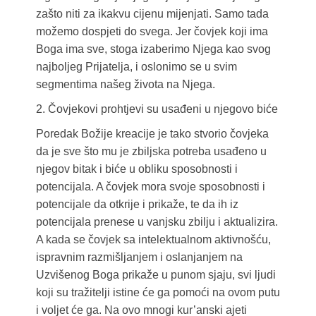
zašto niti za ikakvu cijenu mijenjati. Samo tada
možemo dospjeti do svega. Jer čovjek koji ima
Boga ima sve, stoga izaberimo Njega kao svog
najboljeg Prijatelja, i oslonimo se u svim
segmentima našeg života na Njega.
2. Čovjekovi prohtjevi su usađeni u njegovo biće
Poredak Božije kreacije je tako stvorio čovjeka
da je sve što mu je zbiljska potreba usađeno u
njegov bitak i biće u obliku sposobnosti i
potencijala. A čovjek mora svoje sposobnosti i
potencijale da otkrije i prikaže, te da ih iz
potencijala prenese u vanjsku zbilju i aktualizira.
A kada se čovjek sa intelektualnom aktivnošću,
ispravnim razmišljanjem i oslanjanjem na
Uzvišenog Boga prikaže u punom sjaju, svi ljudi
koji su tražitelji istine će ga pomoći na ovom putu
i voljet će ga. Na ovo mnogi kur’anski ajeti