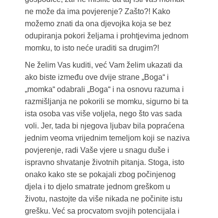
ne može da ima povjerenje? Zašto?! Kako
možemo znati da ona djevojka koja se bez
odupiranja pokori željama i prohtjevima jednom
momku, to isto neće uraditi sa drugim?!
Ne želim Vas kuditi, već Vam želim ukazati da
ako biste između ove dvije strane „Boga“ i
„momka“ odabrali „Boga“ i na osnovu razuma i
razmišljanja ne pokorili se momku, sigurno bi ta
ista osoba vas više voljela, nego što vas sada
voli. Jer, tada bi njegova ljubav bila popraćena
jednim veoma vrijednim temeljom koji se naziva
povjerenje, radi Vaše vjere u snagu duše i
ispravno shvatanje životnih pitanja. Stoga, isto
onako kako ste se pokajali zbog počinjenog
djela i to djelo smatrate jednom greškom u
životu, nastojte da više nikada ne počinite istu
grešku. Već sa procvatom svojih potencijala i