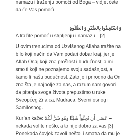
namazu i traženju pomoći od Boga – vidjet ćete
da će Vas pomoći.
وَ اسْتَعِينُوا بِالصَّبْرِ وَ الصَّلَوةِ
A tražite pomoć u strpljenju i namazu…[2]
U ovim trenucima od Uzvišenog Allaha tražite na
bilo koji način da Vam podari dobar kraj, jer je
Allah Onaj koji zna prošlost i budućnost, a mi
smo ti koji ne poznajemo svoju sadašnjost, a
kamo li našu budućnost. Zato je i prirodno da On
zna šta je najbolje za nas, a razum nam govori
da pitanja svoga života prepustimo u ruke
Sveopćeg Znalca, Mudraca, Svemilosnog i
Samilosnog.
Kur’an kaže: عَسَى أَن تُحِبُّواْ شَيْئًا وَهُوَ شَرٌّ لَّكُمْ –
nekada volite nešto, a to nije dobro za vas.[3]
Ponekada čovjek zavoli nešto, i smatra da mu je