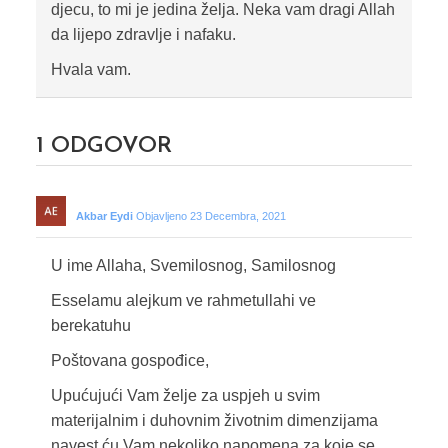
djecu, to mi je jedina želja. Neka vam dragi Allah
da lijepo zdravlje i nafaku.
Hvala vam.
1
ODGOVOR
Akbar Eydi
Objavljeno 23 Decembra, 2021
U ime Allaha, Svemilosnog, Samilosnog
Esselamu alejkum ve rahmetullahi ve
berekatuhu
Poštovana gospođice,
Upućujući Vam želje za uspjeh u svim
materijalnim i duhovnim životnim dimenzijama
navest ću Vam nekoliko napomena za koje se