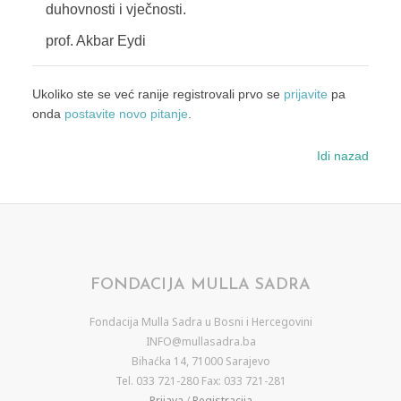
duhovnosti i vječnosti.
prof. Akbar Eydi
Ukoliko ste se već ranije registrovali prvo se
prijavite
pa
onda
postavite novo pitanje
.
Idi nazad
FONDACIJA MULLA SADRA
Fondacija Mulla Sadra u Bosni i Hercegovini
INFO@mullasadra.ba
Bihaćka 14, 71000 Sarajevo
Tel. 033 721-280 Fax: 033 721-281
Prijava
/
Registracija