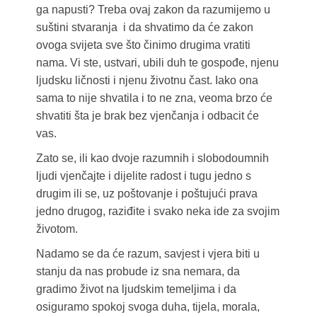
ga napusti? Treba ovaj zakon da razumijemo u
suštini stvaranja i da shvatimo da će zakon
ovoga svijeta sve što činimo drugima vratiti
nama. Vi ste, ustvari, ubili duh te gospođe, njenu
ljudsku ličnosti i njenu životnu čast. Iako ona
sama to nije shvatila i to ne zna, veoma brzo će
shvatiti šta je brak bez vjenčanja i odbacit će
vas.
Zato se, ili kao dvoje razumnih i slobodoumnih
ljudi vjenčajte i dijelite radost i tugu jedno s
drugim ili se, uz poštovanje i poštujući prava
jedno drugog, raziđite i svako neka ide za svojim
životom.
Nadamo se da će razum, savjest i vjera biti u
stanju da nas probude iz sna nemara, da
gradimo život na ljudskim temeljima i da
osiguramo spokoj svoga duha, tijela, morala,