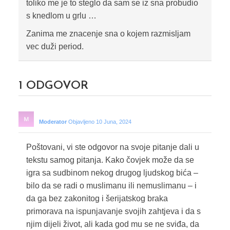
toliko me je to steglo da sam se iz sna probudio
s knedlom u grlu …
Zanima me znacenje sna o kojem razmisljam
vec duži period.
1
ODGOVOR
Moderator
Objavljeno 10 Juna, 2024
Poštovani, vi ste odgovor na svoje pitanje dali u
tekstu samog pitanja. Kako čovjek može da se
igra sa sudbinom nekog drugog ljudskog bića –
bilo da se radi o muslimanu ili nemuslimanu – i
da ga bez zakonitog i šerijatskog braka
primorava na ispunjavanje svojih zahtjeva i da s
njim dijeli život, ali kada god mu se ne sviđa, da