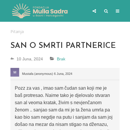
Pitanja
SAN O SMRTI PARTNERICE
10 Juna, 2024
Brak
Mustafa (anonymous)
6 Juna, 2024
Pozz za vas , imao sam čudan san koji me je
baš protresao. Naime tako je djelovalo stvaran
san al veoma kratak, živim s nevjenčanom
ženom .. sanjao sam da mi je ta žena umrla pa
kao bio sam negdje na putu i sanjam da sam joj
došao na mezar da nisam stigao na dženazu,